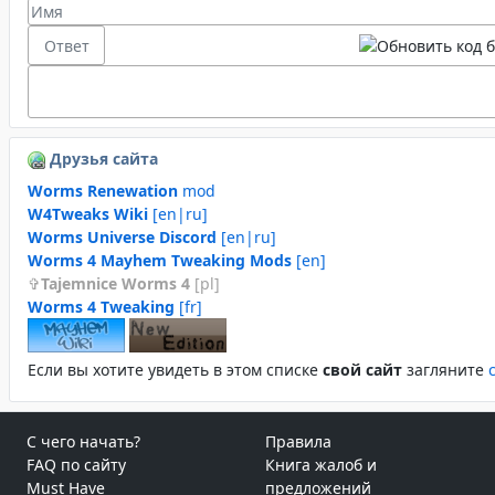
Друзья сайта
Worms Renewation
mod
W4Tweaks Wiki
[en|ru]
Worms Universe Discord
[en|ru]
Worms 4 Mayhem Tweaking Mods
[en]
Tajemnice Worms 4
[pl]
Worms 4 Tweaking
[fr]
Если вы хотите увидеть в этом спиcке
свой сайт
загляните
С чего начать?
Правила
FAQ по сайту
Книга жалоб и
Must Have
предложений