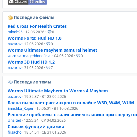
Последние файлы
Red Cross For Health Crates
mkmh95
· 12.06.2026 ·
0
Worms Forts: Hud HD 1.0
bazarov
· 12.06.2026 ·
0
Worms Ultimate mayhem samurai helmet
wormsarmageddonoficial
· 04.06.2026 ·
0
Worms 3D Hud HD 1.2
bazarov
· 31.05.2026 ·
7
Последние темы
Worms Ultimate Mayhem to Worms 4 Mayhem
bazarov
· 19:32:37 · ВТ 23.06.2026
Балка вызывает рассинхрон в онлайне W3D, W4M, WUM
Emishka_Roper
· 15:06:01 · ВТ 10.03.2026
Решение проблемы с залипанием клавиш при свернуто
Unaited
· 12:55:34 · СР 04.02.2026
Список функций движка
firsacho
· 18:54:54 · СБ 31.01.2026