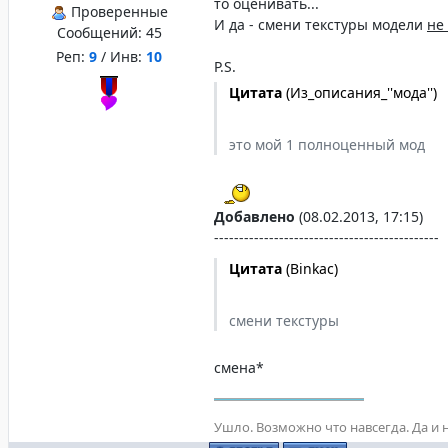
то оценивать...
Проверенные
И да - смени текстуры модели
не
Сообщений:
45
Реп:
9
/ Инв:
10
P.S.
Цитата
(
Из_описания_''мода''
)
это мой 1 полноценный мод
Добавлено
(08.02.2013, 17:15)
---------------------------------------------
Цитата
(
Binkac
)
смени текстуры
смена*
Ушло. Возможно что навсегда. Да и н