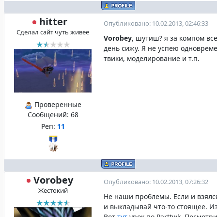
hitter
Опубликовано: 10.02.2013, 02:46:33
Сделал сайт чуть живее
Vorobey
, шутиш? я за компом все
день сижу. Я не успею одноврем
твики, моделирование и т.п.
Проверенные
Сообщений:
68
Реп:
11
Vorobey
Опубликовано: 10.02.2013, 07:26:32
Жестокий
Не наши проблемы. Если и взялся
и выкладывай что-то стоящее. Из
Вот
тут
урок по Parttwk. Посмотри