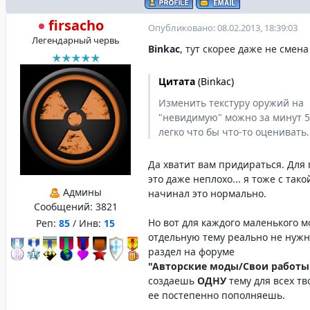
firsacho
Опубликовано: 08.02.2013, 18:39:03
Легендарный червь
Binkac
, тут скорее даже не смена
Цитата
(
Binkac
)
Изменить текстуру оружий на
"невидимую" можно за минут 
легко что бы что-то оценивать..
Да хватит вам придираться. Для
это даже неплохо... я тоже с так
Админы
начинал это нормально.
Сообщений:
3821
Но вот для каждого маленького м
Реп:
85
/ Инв:
15
отдельную тему реально не нужно
раздел на форуме
"Авторские моды/Свои работы
создаешь
ОДНУ
тему для всех тв
ее постепенно пополняешь.