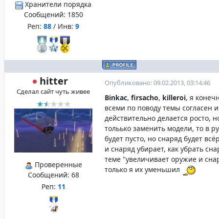
Хранители порядка
Сообщений:
1850
Реп:
88
/ Инв:
9
hitter
Опубликовано: 09.02.2013, 03:14:46
Сделал сайт чуть живее
Binkac
,
firsacho
,
killeroi
, я конеч
всеми по поводу темы согласен и
действительно делается росто, н
тольько заменить модели, то в р
будет пусто, но снаряд будет всё
и снаряд убирает, как убрать сн
теме "увеличивает оружие и сна
Проверенные
только я их уменьшил
Сообщений:
68
Реп:
11