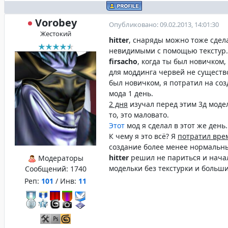
Vorobey
Опубликовано: 09.02.2013, 14:01:30
Жестокий
hitter
, снаряды можно тоже сдел
невидимыми с помощью текстур.
firsacho
, когда ты был новичком,
для моддинга червей не существо
был новичком, я потратил на со
мода 1 день.
2 дня
изучал перед этим 3д моде
то, это маловато.
Этот
мод я сделал в этот же день.
К чему я это всё? Я
потратил вре
создание более менее нормальны
hitter
решил не париться и нача
Модераторы
модельки без текстурки и больш
Сообщений:
1740
Реп:
101
/ Инв:
11