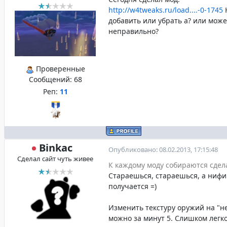
http://w4tweaks.ru/load....-0-1745
Н
добавить или убрать а? или може
неправильно?
Проверенные
Сообщений:
68
Реп:
11
Binkac
Опубликовано: 08.02.2013, 17:15:48
Сделал сайт чуть живее
К каждому моду собираются сдела
Стараешься, стараешься, а нифи
получается =)
Изменить текстуру оружий на "
можно за минут 5. Слишком легко