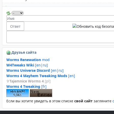
Друзья сайта
Worms Renewation
mod
W4Tweaks Wiki
[en|ru]
Worms Universe Discord
[en|ru]
Worms 4 Mayhem Tweaking Mods
[en]
Tajemnice Worms 4
[pl]
Worms 4 Tweaking
[fr]
Если вы хотите увидеть в этом спиcке
свой сайт
загляните