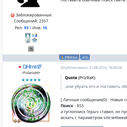
Заблокированные
Сообщений:
2357
Реп:
93
/ Инв:
16
DrHitman27
Опубликовано: 31.08.2010, 16:00:08
•Polarized•
Quote
(
PrIzRaK
)
,или убрать его и поставить о
[ Личные сообщения(0) · Новые с
Поиск
· RSS
а гуглопоиск Герыч ставил, он пу
искать с параметром site:w4tweak