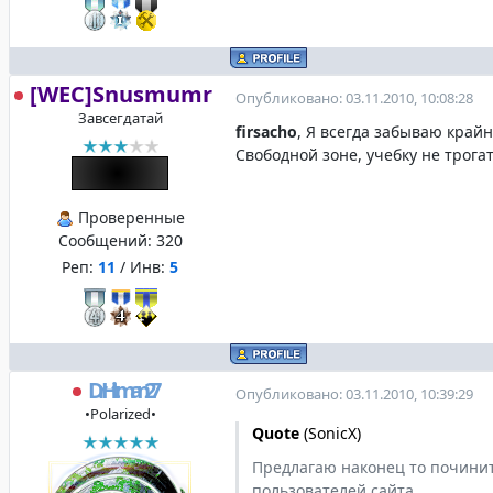
[WEC]Snusmumr
Опубликовано: 03.11.2010, 10:08:28
Завсегдатай
firsacho
, Я всегда забываю край
Свободной зоне, учебку не трога
Проверенные
Сообщений:
320
Реп:
11
/ Инв:
5
DrHitman27
Опубликовано: 03.11.2010, 10:39:29
•Polarized•
Quote
(
SonicX
)
Предлагаю наконец то починит
пользователей сайта