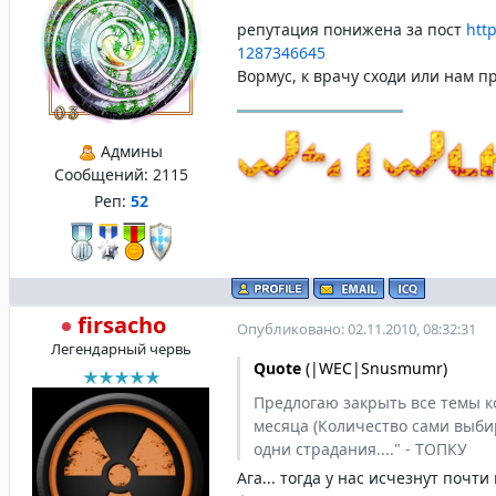
репутация понижена за пост
htt
1287346645
Вормус, к врачу сходи или нам п
Админы
Сообщений:
2115
Реп:
52
firsacho
Опубликовано: 02.11.2010, 08:32:31
Легендарный червь
Quote
(
|WEC|Snusmumr
)
Предлогаю закрыть все темы ко
месяца (Количество сами выбир
одни страдания...." - ТОПКУ
Ага... тогда у нас исчезнут почт