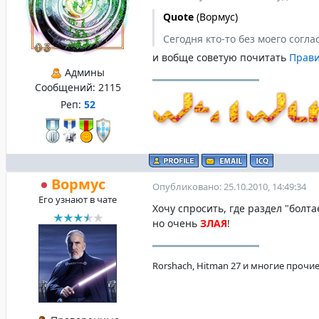
Quote
(
Вормус
)
Сегодня кто-то без моего согл
и вобще советую почитать
Прави
Админы
Сообщений:
2115
Реп:
52
Вормус
Опубликовано: 25.10.2010, 14:49:34
Его узнают в чате
Хочу спросить, где раздел "болта
но очень
ЗЛАЯ
!
Rorshach, Hitman 27 и многие прочие