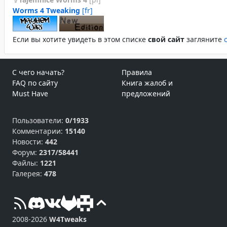
Worms 4 Tweaking
[fr]
Если вы хотите увидеть в этом спиcке
свой сайт
загляните
С чего начать?
Правила
FAQ по сайту
Книга жалоб и
Must Have
предложений
Пользователи:
0/1933
Комментарии:
15140
Новости:
442
Форум:
2317/58441
Файлы:
1221
Галерея:
478
2008-2026
W4Tweaks