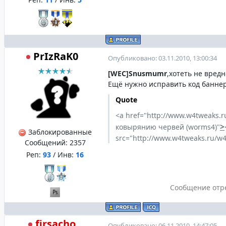
PrIzRaK0
Опубликовано: 03.11.2010, 13:00:34
[WEC]Snusmumr
,хотеть не вредн
Ещё нужно исправить код баннер
Quote
<a href="http://www.w4tweaks.ru
>
ковырянию червей (worms4)"
Заблокированные
src="http://www.w4tweaks.ru/w4
Сообщений:
2357
Реп:
93
/ Инв:
16
Сообщение отр
firsacho
Опубликовано: 06.11.2010, 14:47:05