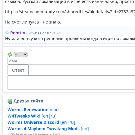
Друзья сайта
Worms Renewation
mod
W4Tweaks Wiki
[en|ru]
Worms Universe Discord
[en|ru]
Worms 4 Mayhem Tweaking Mods
[en]
Tajemnice Worms 4
[pl]