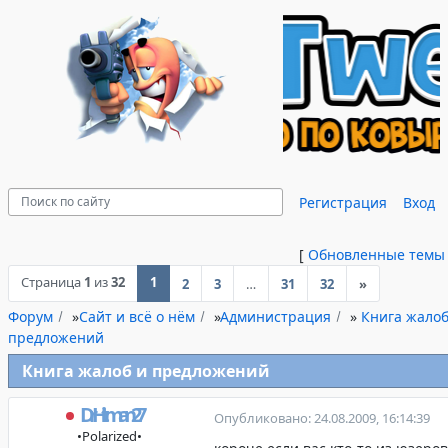
Регистрация
Вход
[
Обновленные темы
Страница
1
из
32
1
2
3
…
31
32
»
Форум
»
Сайт и всё о нём
»
Администрация
»
Книга жалоб
предложений
Книга жалоб и предложений
DrHitman27
Опубликовано: 24.08.2009, 16:14:39
•Polarized•