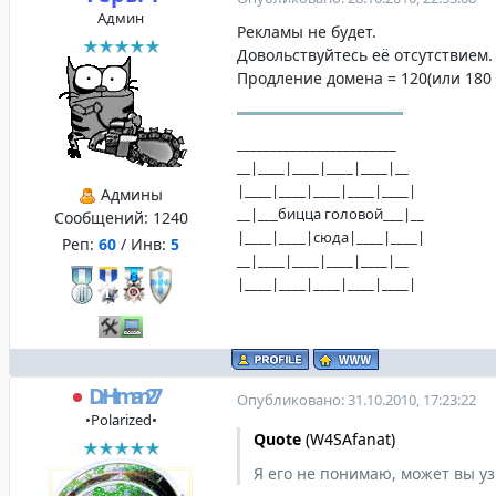
Админ
Рекламы не будет.
Довольствуйтесь её отсутствием.
Продление домена = 120(или 180 р
________________________
__|____|____|____|____|__
|____|____|____|____|____|
Админы
__|___бицца головой___|__
Сообщений:
1240
|____|____|сюда|____|____|
Реп:
60
/ Инв:
5
__|____|____|____|____|__
|____|____|____|____|____|
DrHitman27
Опубликовано: 31.10.2010, 17:23:22
•Polarized•
Quote
(
W4SAfanat
)
Я его не понимаю, может вы уз