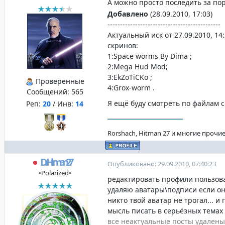
А можно просто последить за по
Добавлено
(28.09.2010, 17:03)
---------------------------------------------
Актуальный иск от 27.09.2010, 14
скринов:
1:Space worms By Dima ;
2:Mega Hud Mod;
3:EkZoTiCKo ;
Проверенные
4:Grox-worm .
Сообщений:
565
Я ещё буду смотреть по файлам с
Реп:
20
/ Инв:
14
Rorshach, Hitman 27 и многие прочие
DrHitman27
Опубликовано: 29.09.2010, 07:40:23
•Polarized•
редактировать профили пользова
удаляю аватары\подписи если он
никто твой аватар не трогал...
мысль писать в серьёзных темах
все неактуальные посты удалены