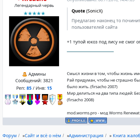
Легендарный червь
Quote
(
SonicX
)
Предлагаю наконец то починит
пользователей сайта
+1 тупой юкоз под лису не смог о
Смысл жизни в том, чтобы жизнь имела
Админы
Рай придуман, чтобы не страшно бы
Сообщений:
3821
было жить. (firsacho 2007)
Реп:
85
/ Инв:
15
Мир делиться на два типа людей: Бе
(firsacho 2008)
mod.worms.pro - мод Worms Renewat
Форум
»
Сайт и всё о нём
»
Администрация
»
Книга жалоб