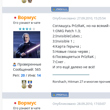
Вормус
Опубликовано: 27.09.2010, 15:25:54
Его узнают в чате
Соглашусь PrIzRaK, но на всякий 
1:OMG Patch 1.3;
2:InvisibleCubes ;
3:Invisible 1 ;
4:Карта Герыча ;
5:Новые глаза червя ;
6:Посвящяеться PrIzRaK ;
7:Снег .
Проверенные
И это ещё далеко не всё!
Сообщений:
565
Реп:
20
/ Инв:
14
Rorshach, Hitman 27 и многие прочие
Вормус
Опубликовано: 28.09.2010, 17:03:07
Его узнают в чате