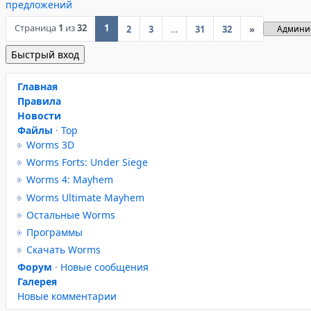
предложений
Страница
1
из
32
1
2
3
…
31
32
»
Главная
Правила
Новости
Файлы
·
Top
Worms 3D
Worms Forts: Under Siege
Worms 4: Mayhem
Worms Ultimate Mayhem
Остальные Worms
Программы
Скачать Worms
Форум
·
Новые сообщения
Галерея
Новые комментарии