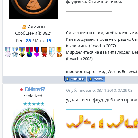
флудилка. Отличная идея.
Админы
Смысл жизни в том, чтобы жизнь имела
Сообщений:
3821
Рай придуман, чтобы не страшно бы
Реп:
85
/ Инв:
15
было жить. (firsacho 2007)
Мир делиться на два типа людей: Бе
(firsacho 2008)
mod.worms.pro - мод Worms Renewat
DrHitman27
Опубликовано: 03.11.2010, 07:29:03
•Polarized•
удалил весь флуд, добавил прави