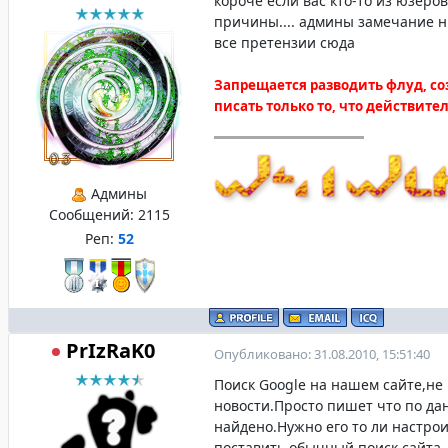
короче если вас кто-то из юзеро
причины.... админы замечание н
все претензии сюда
Запрещается разводить флуд, со
писать только то, что действит
Админы
Сообщений:
2115
Реп:
52
PrIzRaK0
Опубликовано: 31.08.2010, 15:51:40
Поиск Google на нашем сайте,н
новости.Просто пишет что по да
найдено.Нужно его то ли настрои
поставить обычный поиск сайта.