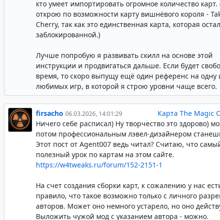
кто умеет импортировать огромное количество карт. 
открою по возможности карту вишнёвого короля - Ta
Cherry, так как это единственная карта, которая оста
заблокированной.)
Лучше попробую я развивать скилл на основе этой
инструкции и продвигаться дальше. Если будет своб
время, то скоро выпущу ещё один референс на одну 
любимых игр, в которой я строю уровни чаще всего.
firsacho
Карта The Magic 
06.03.2026, 14:01:29
Ничего себе расписал) Ну творчество это здорово) м
потом профессиональным лэвел-дизайнером станеш
Этот пост от Agent007 ведь читал? Считаю, что самы
полезный урок по картам на этом сайте.
https://w4tweaks.ru/forum/152-2151-1
На счет создания сборки карт, к сожалению у нас ест
правило, что такое возможно только с личного разр
авторов. Может оно немного устарело, но оно действ
Выложить чужой мод с указанием автора - можно.