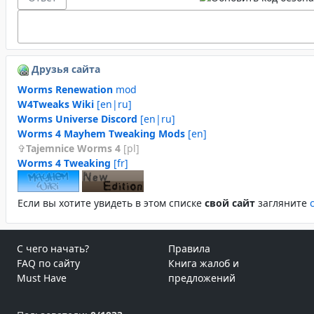
Друзья сайта
Worms Renewation
mod
W4Tweaks Wiki
[en|ru]
Worms Universe Discord
[en|ru]
Worms 4 Mayhem Tweaking Mods
[en]
Tajemnice Worms 4
[pl]
Worms 4 Tweaking
[fr]
Если вы хотите увидеть в этом спиcке
свой сайт
загляните
С чего начать?
Правила
FAQ по сайту
Книга жалоб и
Must Have
предложений