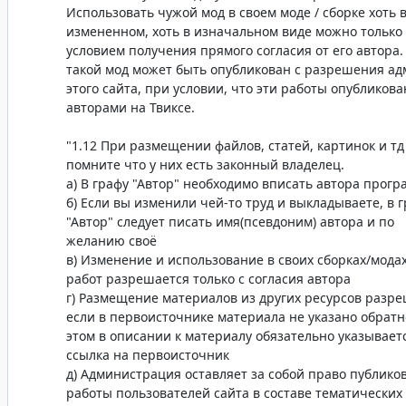
Использовать чужой мод в своем моде / сборке хоть 
измененном, хоть в изначальном виде можно только 
условием получения прямого согласия от его автора.
такой мод может быть опубликован с разрешения а
этого сайта, при условии, что эти работы опубликов
авторами на Твиксе.
"1.12 При размещении файлов, статей, картинок и тд 
помните что у них есть законный владелец.
а) В графу "Автор" необходимо вписать автора прог
б) Если вы изменили чей-то труд и выкладываете, в 
"Автор" следует писать имя(псевдоним) автора и по
желанию своё
в) Изменение и использование в своих сборках/мода
работ разрешается только с согласия автора
г) Размещение материалов из других ресурсов разре
если в первоисточнике материала не указано обратн
этом в описании к материалу обязательно указывает
ссылка на первоисточник
д) Администрация оставляет за собой право публико
работы пользователей сайта в составе тематических