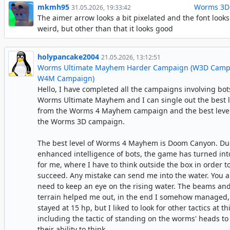
mkmh95
Worms 3D
31.05.2026, 19:33:42
The aimer arrow looks a bit pixelated and the font looks
weird, but other than that it looks good
holypancake2004
21.05.2026, 13:12:51
Worms Ultimate Mayhem Harder Campaign (W3D Camp
W4M Campaign)
Hello, I have completed all the campaigns involving bot
Worms Ultimate Mayhem and I can single out the best l
from the Worms 4 Mayhem campaign and the best leve
the Worms 3D campaign.
The best level of Worms 4 Mayhem is Doom Canyon. Due
enhanced intelligence of bots, the game has turned int
for me, where I have to think outside the box in order t
succeed. Any mistake can send me into the water. You a
need to keep an eye on the rising water. The beams an
terrain helped me out, in the end I somehow managed,
stayed at 15 hp, but I liked to look for other tactics at thi
including the tactic of standing on the worms' heads to
their ability to think.