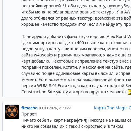
постройки уровней. Чтобы сделать карту, нужно убед
чтобы меня не облапошили рваные текстуры. Я в AW
долго отбивался от рваных текстур, возможно эта во
хорошее качество продолжится, если я найду эту про
Планирую я добавить фанатскую версию Alex Bond W
где я импортировал где-то 400 свыше карт, включая 
недоступную карту с вишнёвым королем, множество 
сайта w4tweaks и различных модпаков, я даже ещё с
карт добавлю. Некоторые исправление текстур внёс 
поправки покселей. Кстати, я накосячил на сайте, где
случайно по две одинаковые карты выложил, исправ
момент. Есть возможность на выкладывание фанатск
версии WUM 8.0? Если что, я как в случае с картой Se
Construction Site укажу авторство другого человека.
firsacho
Карта The Magic 
03.03.2026, 21:06:21
Привет!
Ничего себе ты карт накрафтил) Никогда на нашем с
никто не создавал их с такой скоростью и в таком