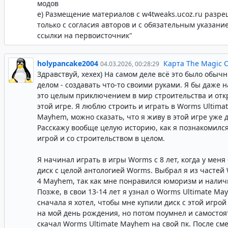
модов
е) Размещение материалов с w4tweaks.ucoz.ru разр
только с согласия авторов и с обязательным указани
ссылки на первоисточник"
holypancake2004
Карта The Magic 
04.03.2026, 00:28:29
Здравствуй, хехех) На самом деле всё это было обыч
делом - создавать что-то своими руками. Я бы даже 
это целым приключением в мир строительства и отк
этой игре. Я люблю строить и играть в Worms Ultima
Mayhem, можно сказать, что я живу в этой игре уже д
Расскажу вообще целую историю, как я познакомился
игрой и со строительством в целом.
Я начинал играть в игры Worms с 8 лет, когда у меня
диск с целой антологией Worms. Выбрал я из частей
4 Mayhem, так как мне понравился юморизм и налич
Позже, в свои 13-14 лет я узнал о Worms Ultimate Ma
сначала я хотел, чтобы мне купили диск с этой игрой
на мой день рождения, но потом поумнел и самосто
скачал Worms Ultimate Mayhem на свой пк. После см