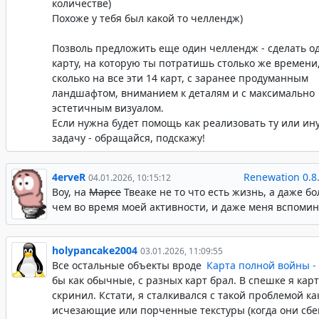
количестве)
Похоже у тебя был какой то челлендж)
Позволь предложить еще один челлендж - сделать о
карту, на которую ты потратишь столько же времени
сколько на все эти 14 карт, с заранее продуманным
ландшафтом, вниманием к деталям и с максимально
эстетичным визуалом.
Если нужна будет помощь как реализовать ту или ин
задачу - обращайся, подскажу!
4erveR
Renewation 0.8
04.01.2026, 10:15:12
Воу, на
Марсе
Твеаке не то что есть жизнь, а даже б
чем во время моей активности, и даже меня вспоми
holypancake2004
03.01.2026, 11:09:55
Все остальные объекты вроде
Карта полной войны - 
бы как обычные, с разных карт брал. В спешке я кар
скринил. Кстати, я сталкивался с такой проблемой ка
исчезающие или порченные текстуры (когда они сбе