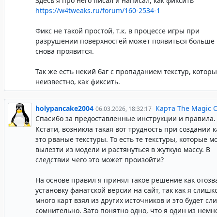
Здесь я про него писал и написал, как фиксить
https://w4tweaks.ru/forum/160-2534-1
Фикс не такой простой, т.к. в процессе игры при
разрушении поверхностей может появиться больше 
снова проявится.
Так же есть некий баг с пропаданием текстур, котор
неизвестно, как фиксить.
holypancake2004
Карта The Magic 
06.03.2026, 18:32:17
Спасибо за предоставленные инструкции и правила
Кстати, возникла такая вот трудность при создании к
это рваные текстуры. То есть те текстуры, которые м
вылезти из модели и растянуться в жуткую массу. В
следствии чего это может произойти?
На основе правил я принял такое решение как отозв
установку фанатской версии на сайт, так как я слишк
много карт взял из других источников и это будет с
сомнительно. Зато понятно одно, что я один из немн