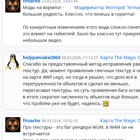
firsacho
23.03.2026, 10:47:34
Моды на вормпот -
Модификатор Wormpot "Arma
большая редкость. Классно, что лезешь в скрипты!
По конкретным изменениям этого мода сложно понят
это влияет на геймплей. Было бы классно тут прикре
небольшое видео.
holypancake2004
Карта The Magic 
08.03.2026, 11:12:27
Спасибо за предоставленный метод исправления рв
текстур. Да, момент проявления глючных текстур я 
на карте AWP Lego, но тогда я решил, что дело всё в
перегруженности объектов и сделал их меньше,
перетасовал текстуры, но суть проявления бага оста
в итоге сократил численность объектов ещё больше.
что проблем уже не будет, надеюсь.
firsacho
Карта The Magic 
08.03.2026, 10:52:10
Про текстуры - это баг рендера WUM, в W4M он не
встречается