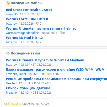
Последние файлы
Red Cross For Health Crates
mkmh95
· 12.06.2026 ·
0
Worms Forts: Hud HD 1.0
bazarov
· 12.06.2026 ·
0
Worms Ultimate mayhem samurai helmet
wormsarmageddonoficial
· 04.06.2026 ·
0
Worms 3D Hud HD 1.2
bazarov
· 31.05.2026 ·
7
Последние темы
Worms Ultimate Mayhem to Worms 4 Mayhem
bazarov
· 19:32:37 · ВТ 23.06.2026
Балка вызывает рассинхрон в онлайне W3D, W4M, WUM
Emishka_Roper
· 15:06:01 · ВТ 10.03.2026
Решение проблемы с залипанием клавиш при свернуто
Unaited
· 12:55:34 · СР 04.02.2026
Список функций движка
firsacho
· 18:54:54 · СБ 31.01.2026