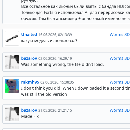
ручную.
Все остальное как иконки были взяты с бандла HDIco
Только для Forts я использовал AI для перерисовки к
оружия. Там был апскеилер + ai но какой именно не 
Unaited
Worms 3D
16.06.2026, 02:13:39
какую модель использовал?
bazarov
Worms 3D
02.06.2026, 16:29:19
Was something wrong, the file didn't load.
mkmh95
Worms 3D
02.06.2026, 15:38:35
I don't think you did. When I downloaded it a second ti
was still the old version
bazarov
Worms 3D
31.05.2026, 21:21:15
Made Fix