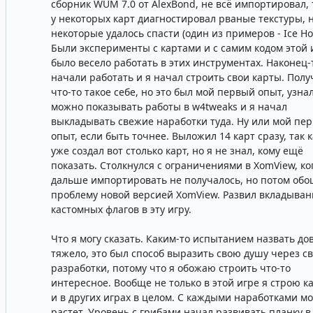
сборник WUM 7.0 от AlexBond, не всё импортировал, 
у некоторых карт диагностировал рваные текстуры, 
некоторые удалось спасти (один из примеров - Ice Ho
Были эксперименты с картами и с самим кодом этой 
было весело работать в этих инструментах. Наконец-
начали работать и я начал строить свои карты. Полу
что-то такое себе, но это был мой первый опыт, узнал
можно показывать работы в w4tweaks и я начал
выкладывать свежие наработки туда. Ну или мой пе
опыт, если быть точнее. Выложил 14 карт сразу, так к
уже создал вот столько карт, но я не знал, кому ещё
показать. Столкнулся с ограничениями в XomView, ко
дальше импортировать не получалось, но потом об
проблему новой версией XomView. Развил вкладыван
кастомных флагов в эту игру.
Что я могу сказать. Каким-то испытанием назвать до
тяжело, это был способ выразить свою душу через с
разработки, потому что я обожаю строить что-то
интересное. Вообще не только в этой игре я строю к
и в других играх в целом. С каждыми наработками мо
растет. Уровень с грибами начал развивать планку в