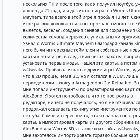
нескольких ПК и после того, как я получил ноутбук, у
дошел до 21 года, и я до сих пор играю в Worms Ulti
Mayhem, типа всего в этой игре я пробыл 13 лет. Ски
игре развил довольно сильно, прознал о множестве б
вылетов, веселья, создания сейвов для сохранения 
количества команд червяков с уникальными оружия
Узнал о Worms Ultimate Mayhem благодаря каналу Sim
него были интересные геймплеи и собственные нов
карты к этой игре, в следствии чего я захотел попро
установить первые моды. Нашел эти карты, а потом 
w4tweaks. Пробовал играть в другие игры Worms, уди
что в 2D проще, чем в 3D, но я остался в WUM, лишь
периодически захожу в Armageddon 2 и Reloaded. За
мне попали инструменты по редактированию карт о
AlexBond. Я хотел попробовать что-то построить в
редакторе, ничего не получалось, но я не отчаивался
продолжал осваивать технику этих инструментов по 
с ютуба. Самое интересное то, что я сначала не стро
карты, а импортировал карты из другого сборника ка
AlexBond для Worms 3D, а также и из сайта w4tweaks, 
мне захотелось импортировать гораздо больше карт 