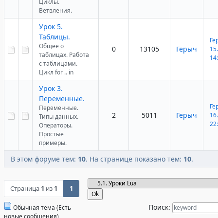
Циклы.
Ветвления.
Урок 5.
Таблицы.
Ге
Общее о
0
13105
Герыч
15
таблицах. Работа
14
с таблицами.
Цикл for .. in
Урок 3.
Переменные.
Ге
Переменные.
2
5011
Герыч
16
Типы данных.
22
Операторы.
Простые
примеры.
В этом форуме тем:
10
. На странице показано тем:
10
.
Страница
1
из
1
1
Поиск:
Обычная тема (Есть
новые сообщения)