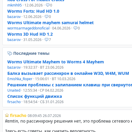
mkmh95
· 12.06.2026 ·
0
Worms Forts: Hud HD 1.0
bazarov
· 12.06.2026 ·
0
Worms Ultimate mayhem samurai helmet
wormsarmageddonoficial
· 04.06.2026 ·
0
Worms 3D Hud HD 1.2
bazarov
· 31.05.2026 ·
7
Последние темы
Worms Ultimate Mayhem to Worms 4 Mayhem
bazarov
· 19:32:37 · ВТ 23.06.2026
Балка вызывает рассинхрон в онлайне W3D, W4M, WUM
Emishka_Roper
· 15:06:01 · ВТ 10.03.2026
Решение проблемы с залипанием клавиш при свернуто
Unaited
· 12:55:34 · СР 04.02.2026
Список функций движка
firsacho
· 18:54:54 · СБ 31.01.2026