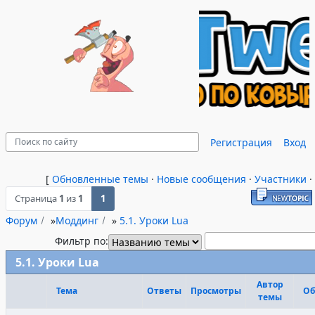
Регистрация
Вход
[
Обновленные темы
·
Новые сообщения
·
Участники
·
Страница
1
из
1
1
Форум
»
Моддинг
»
5.1. Уроки Lua
Фильтр по:
5.1. Уроки Lua
Автор
Тема
Ответы
Просмотры
Об
темы