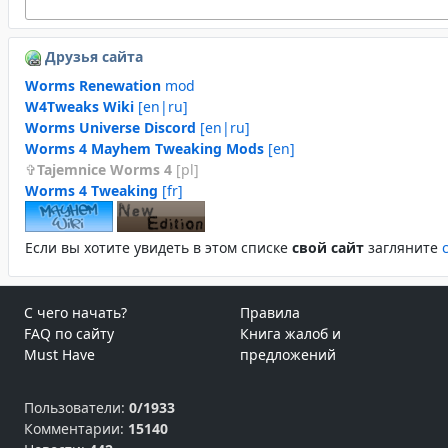
Друзья сайта
Worms Renewation
mod
W4Tweaks Wiki
[en|ru]
Worms Universe Discord
[en|ru]
Worms 4 Mayhem Tweaking Mods
[en]
Tajemnice Worms 4
[pl]
Worms 4 Tweaking
[fr]
Если вы хотите увидеть в этом спиcке
свой сайт
загляните
С чего начать?
Правила
FAQ по сайту
Книга жалоб и
Must Have
предложений
Пользователи:
0/1933
Комментарии:
15140