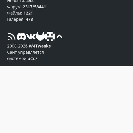
Новости:
442
Форум:
2317/58441
Файлы:
1221
Галерея:
478
2008-2026
W4Tweaks
Сайт управляется
системой
uCoz