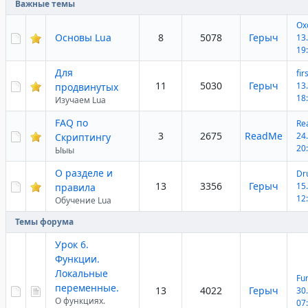
Важные темы
Ох
Основы Lua
8
5078
Герыч
13
19
Для
fir
11
5030
Герыч
13
продвинутых
18
Изучаем Lua
FAQ по
Re
3
2675
ReadMe
24
Скриптингу
20
Ыыы
О разделе и
Dr
13
3356
Герыч
15
правила
12
Обучение Lua
Темы форума
Урок 6.
Функции.
Локальные
Fu
переменные.
13
4022
Герыч
30
О функциях.
07