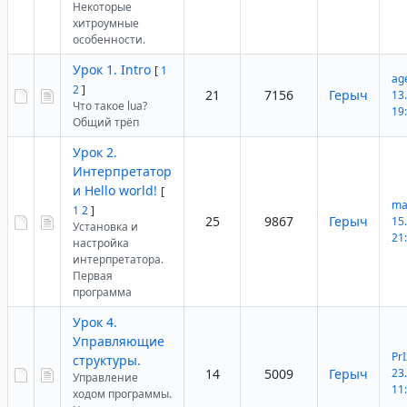
Некоторые
хитроумные
особенности.
Урок 1. Intro
[
1
ag
2
]
21
7156
Герыч
13
Что такое lua?
19
Общий трёп
Урок 2.
Интерпретатор
и Hello world!
[
ma
1
2
]
25
9867
Герыч
15
Установка и
21
настройка
интерпретатора.
Первая
программа
Урок 4.
Управляющие
Pr
структуры.
14
5009
Герыч
23
Управление
11
ходом программы.