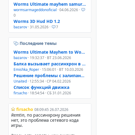
Worms Ultimate mayhem samurai helmet
wormsarmageddonoficial
· 04.06.2026 ·
0
Worms 3D Hud HD 1.2
bazarov
· 31.05.2026 ·
7
Последние темы
Worms Ultimate Mayhem to Worms 4 Mayhem
bazarov
· 19:32:37 · ВТ 23.06.2026
Балка вызывает рассинхрон в онлайне W3D, W4M, WUM
Emishka_Roper
· 15:06:01 · ВТ 10.03.2026
Решение проблемы с залипанием клавиш при свернутом окне
Unaited
· 12:55:34 · СР 04.02.2026
Список функций движка
firsacho
· 18:54:54 · СБ 31.01.2026