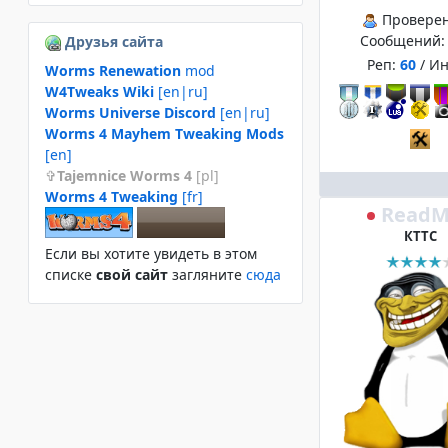
Провере
Сообщений
Друзья сайта
Реп:
60
/ И
Worms Renewation
mod
W4Tweaks Wiki
[en|ru]
Worms Universe Discord
[en|ru]
Worms 4 Mayhem Tweaking Mods
[en]
Tajemnice Worms 4
[pl]
Worms 4 Tweaking
[fr]
ReadM
КТТС
Если вы хотите увидеть в этом
спиcке
свой сайт
загляните
сюда