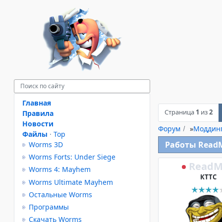
Главная
Страница
1
из
2
Правила
Новости
Форум
»
Моддин
Файлы
·
Top
Работы Read
Worms 3D
Worms Forts: Under Siege
ReadM
Worms 4: Mayhem
КТТС
Worms Ultimate Mayhem
Остальные Worms
Программы
Скачать Worms