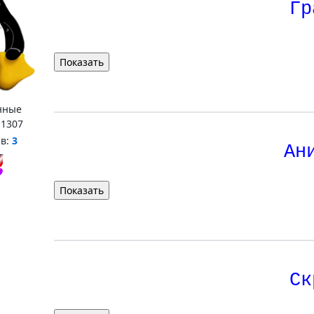
Гр
нные
:
1307
нв:
3
Ан
Ск