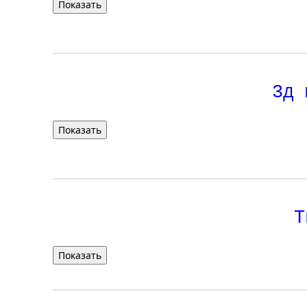
3д 
Т