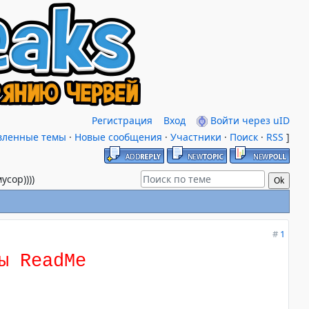
Регистрация
Вход
Войти через uID
вленные темы
·
Новые сообщения
·
Участники
·
Поиск
·
RSS
]
усор))))
#
1
ы ReadMe