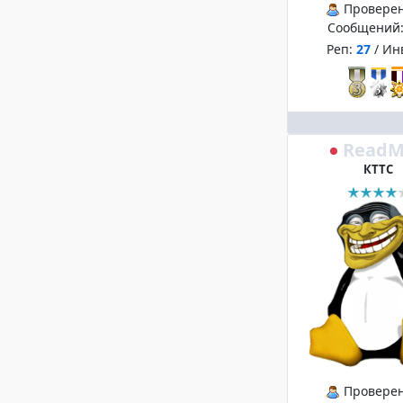
Провере
Сообщений
Реп:
27
/ Ин
ReadM
КТТС
Провере