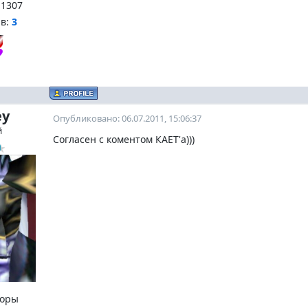
:
1307
нв:
3
ey
Опубликовано: 06.07.2011, 15:06:37
й
Согласен с коментом КАЕТ'а)))
оры