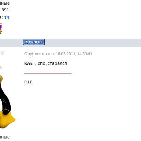
нные
:
591
в:
14
e
Опубликовано: 16.05.2011, 14:39:41
KAET
, спс ,старался
R.I.P.
нные