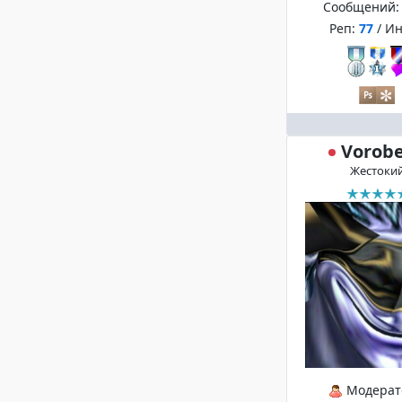
Сообщений
Реп:
77
/ И
Vorob
Жестоки
Модерат