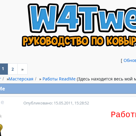
[
Обно
1
2
»
г
»
Мастерская
»
Работы ReadMe
(Здесь находится весь мой м
Me
e
Опубликовано: 15.05.2011, 15:28:52
Работ