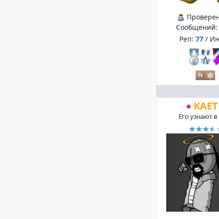
Провере
Сообщений
Реп:
77
/ И
KAET
Его узнают в