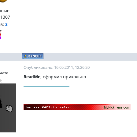
нные
:
1307
нв:
3
Опубликовано: 16.05.2011, 12:26:20
 чате
ReadMe
, оформил прикольно