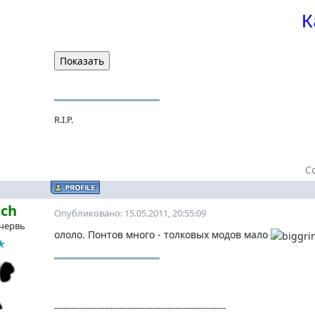
К
R.I.P.
С
ach
Опубликовано: 15.05.2011, 20:55:09
червь
ололо. Понтов много - толковых модов мало
-------------------------------------------------------------