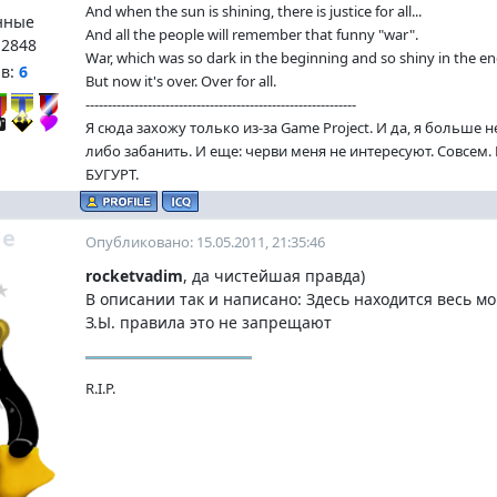
And when the sun is shining, there is justice for all...
нные
And all the people will remember that funny "war".
:
2848
War, which was so dark in the beginning and so shiny in the en
нв:
6
But now it's over. Over for all.
-------------------------------------------------------------
Я сюда захожу только из-за Game Project. И да, я больше 
либо забанить. И еще: черви меня не интересуют. Совсем
БУГУРТ.
e
Опубликовано: 15.05.2011, 21:35:46
rocketvadim
, да чистейшая правда)
В описании так и написано: Здесь находится весь мо
З.Ы. правила это не запрещают
R.I.P.