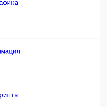
афика
имация
рипты