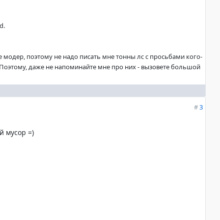
d.
не модер, поэтому не надо писать мне тонны лс с просьбами кого-
. Поэтому, даже не напоминайте мне про них - вызовете большой
#
3
й мусор =)