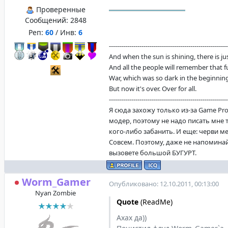
Проверенные
Сообщений:
2848
Реп:
60
/ Инв:
6
----------------------------------------------------------
And when the sun is shining, there is justi
And all the people will remember that f
War, which was so dark in the beginning
But now it's over. Over for all.
----------------------------------------------------------
Я сюда захожу только из-за Game Proj
модер, поэтому не надо писать мне 
кого-либо забанить. И еще: черви ме
Совсем. Поэтому, даже не напоминай
вызовете большой БУГУРТ.
Worm_Gamer
Опубликовано: 12.10.2011, 00:13:00
Nyan Zombie
Quote
(
ReadMe
)
Ахах да))