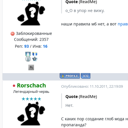
Quote
(
ReadMe
)
о_О в упор не вижу.
наши правила мб нет, а вот
прав
Заблокированные
Сообщений:
2357
Реп:
93
/ Инв:
16
Rorschach
Опубликовано: 11.10.2011, 22:19:09
Легендарный червь
Quote
(
ReadMe
)
Нет.
С каких пор создание глоб мода н
пропаганда?