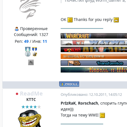
Почистил флуд Worm_Gamer`a,
OK
Thanks for you reply
Проверенные
Сообщений:
1327
Реп:
49
/ Инв:
11
ReadMe
Опубликовано: 12.10.2011, 14:05:12
КТТС
PrIzRaK
,
Rorschach
, спорить глуп
идея)))
Тогда на тему WWII