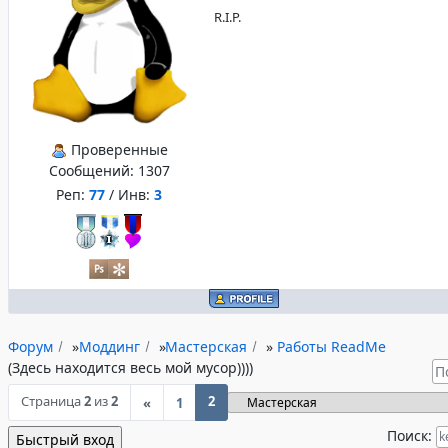
R.I.P.
Проверенные
Сообщений:
1307
Реп:
77
/ Инв:
3
Форум
»
Моддинг
»
Мастерская
»
Работы ReadMe
(Здесь находится весь мой мусор))))
Страница
2
из
2
2
«
1
Поиск: