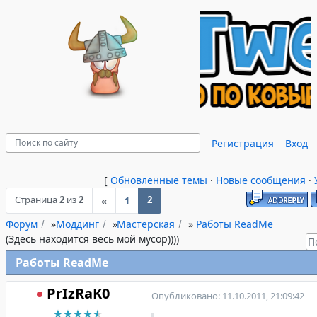
Регистрация
Вход
[
Обновленные темы
·
Новые сообщения
·
Страница
2
из
2
2
«
1
Форум
»
Моддинг
»
Мастерская
»
Работы ReadMe
(Здесь находится весь мой мусор))))
Работы ReadMe
PrIzRaK0
Опубликовано: 11.10.2011, 21:09:42