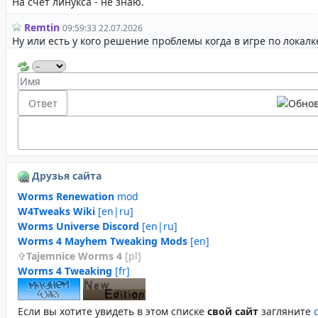
Друзья сайта
Worms Renewation
mod
W4Tweaks Wiki
[en|ru]
Worms Universe Discord
[en|ru]
Worms 4 Mayhem Tweaking Mods
[en]
Tajemnice Worms 4
[pl]
Worms 4 Tweaking
[fr]
Если вы хотите увидеть в этом спиcке
свой сайт
загляните