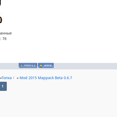
ванные
:
76
»
Топка
»
Mod 2015 Mappack Beta 0.6.7
1