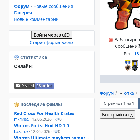
Форум
·
Новые сообщения
Галерея
Новые комментарии
Войти через uID
Заблокиро
Старая форма входа
Сообщений
Реп:
13
Статистика
Онлайн:
Форум
»
Топка
Страница
1
из
1
Последние файлы
Red Cross For Health Crates
mkmh95
· 12.06.2026 ·
0
Worms Forts: Hud HD 1.0
bazarov
· 12.06.2026 ·
0
Worms Ultimate mayhem samurai helmet