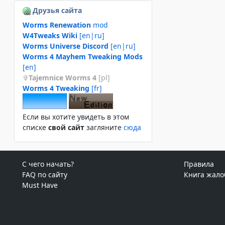
Друзья сайта
Worms Renewation
mod
W4Tweaks Wiki
[en|ru]
Worms Universe Discord
[en|ru]
Worms 4 Mayhem Tweaking Mods
[en]
Tajemnice Worms 4
[pl]
Worms 4 Tweaking
[fr]
Если вы хотите увидеть в этом
спиcке
свой сайт
загляните
сюда
С чего начать?
Правила
FAQ по сайту
Книга жало
Must Have