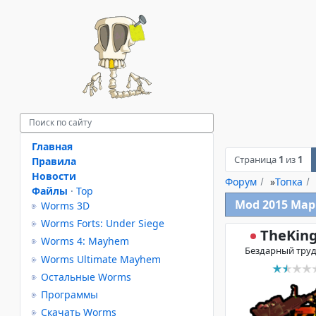
Главная
Страница
1
из
1
Правила
Новости
Форум
»
Топка
Файлы
·
Top
Mod 2015 Mapp
Worms 3D
Worms Forts: Under Siege
TheKin
Worms 4: Mayhem
Бездарный тру
Worms Ultimate Mayhem
Остальные Worms
Программы
Скачать Worms