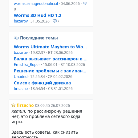
wormsarmageddonoficial
· 04.06.2026 ·
0
Worms 3D Hud HD 1.2
bazarov
· 31.05.2026 ·
7
Последние темы
Worms Ultimate Mayhem to Worms 4 Mayhem
bazarov
· 19:32:37 · ВТ 23.06.2026
Балка вызывает рассинхрон в онлайне W3D, W4M, WUM
Emishka_Roper
· 15:06:01 · ВТ 10.03.2026
Решение проблемы с залипанием клавиш при свернутом окне
Unaited
· 12:55:34 · СР 04.02.2026
Список функций движка
firsacho
· 18:54:54 · СБ 31.01.2026