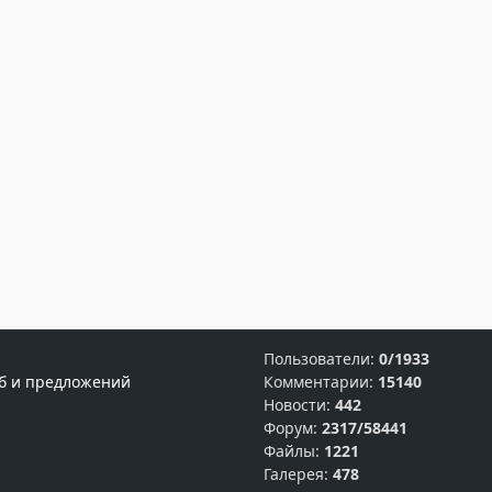
Пользователи:
0/1933
б и предложений
Комментарии:
15140
Новости:
442
Форум:
2317/58441
Файлы:
1221
Галерея:
478