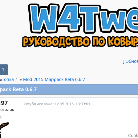
[
Обно
1
»
Топка
»
Mod 2015 Mappack Beta 0.6.7
ack Beta 0.6.7
g97
Опубликовано: 12.05.2015, 13:03:01
доголик
Соо