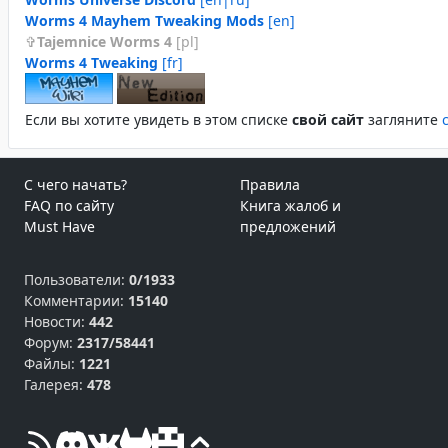
Worms 4 Mayhem Tweaking Mods
[en]
Tajemnice Worms 4
[pl]
Worms 4 Tweaking
[fr]
Если вы хотите увидеть в этом спиcке
свой сайт
загляните
С чего начать?
Правила
FAQ по сайту
Книга жалоб и
Must Have
предложений
Пользователи:
0/1933
Комментарии:
15140
Новости:
442
Форум:
2317/58441
Файлы:
1221
Галерея:
478