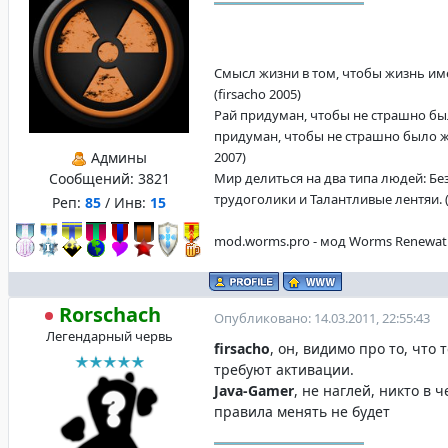
Смысл жизни в том, чтобы жизнь име
(firsacho 2005)
Рай придуман, чтобы не страшно бы
придуман, чтобы не страшно было жи
Админы
2007)
Сообщений:
3821
Мир делиться на два типа людей: Б
трудоголики и Талантливые лентяи. (f
Реп:
85
/ Инв:
15
mod.worms.pro - мод Worms Renewat
Rorschach
Опубликовано: 14.03.2011, 22:55:43
Легендарный червь
firsacho
, он, видимо про то, что
требуют активации.
Java-Gamer
, не наглей, никто в ч
правила менять не будет