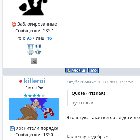
Заблокированные
Сообщений:
2357
Реп:
93
/ Инв:
16
killeroi
Опубликовано: 15.03.2011, 14:22:45
Pinkie Pie
Quote
(
PrIzRaK
)
пустышки
Это штука такая которые дети лю
Хранители порядка
Сообщений:
1850
Как в старые добрые