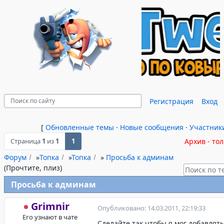
Регистрация
Вход
[
Обновленные темы
·
Новые сообщения
·
Участник
Страница
1
из
1
1
Архив - то
Форум
»
Топка
»
Топка
»
Просьба к админам
(Прочтите, плиз)
Просьба к админам
Grimnir
Опубликовано: 14.03.2011, 22:19:33
Его узнают в чате
Сделайте так чтобы я мог добавлят