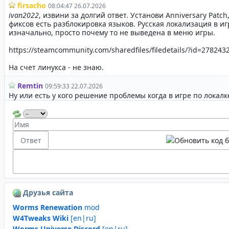
Друзья сайта
Worms Renewation
mod
W4Tweaks Wiki
[en|ru]
Worms Universe Discord
[en|ru]