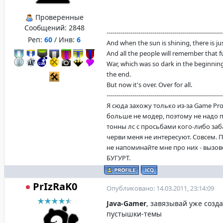
Проверенные
Сообщений:
2848
----------------------------------------------------------
Реп:
60
/ Инв:
6
And when the sun is shining, there is justi
And all the people will remember that f
War, which was so dark in the beginning
the end.
But now it's over. Over for all.
----------------------------------------------------------
Я сюда захожу только из-за Game Proje
больше не модер, поэтому не надо 
тонны лс с просьбами кого-либо заб
черви меня не интересуют. Совсем. 
не напоминайте мне про них - вызо
БУГУРТ.
PrIzRaK0
Опубликовано: 14.03.2011, 23:14:09
Java-Gamer
, завязывай уже созд
пустышки-темы