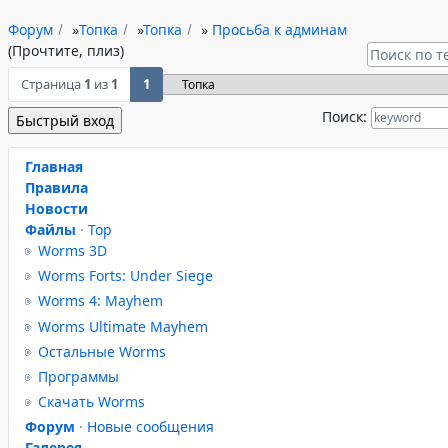
Форум
»
Топка
»
Топка
»
Просьба к админам
(Прочтите, плиз)
Страница
1
из
1
1
Поиск:
Главная
Правила
Новости
Файлы
·
Top
Worms 3D
Worms Forts: Under Siege
Worms 4: Mayhem
Worms Ultimate Mayhem
Остальные Worms
Программы
Скачать Worms
Форум
·
Новые сообщения
Галерея