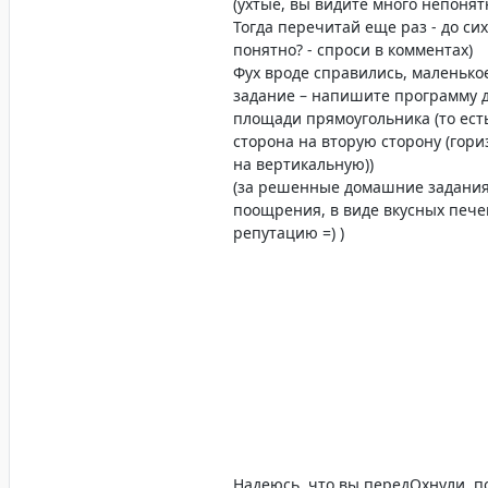
(ухтыё, вы видите много непонят
вротмненоги-работает'); }
Тогда перечитай еще раз - до сих
{кстати говоря, в некоторых сре
программирования (эта та хрень 
понятно? - спроси в комментах)
пишите код) вместо русского тек
Фух вроде справились, маленьк
какие-то крякозябли, если такое
задание – напишите программу 
используете вместо русских букв
площади прямоугольника (то есть
английские, пример - (p/\olllaD
)}
сторона на вторую сторону (гор
readln; // нужно что бы наша пр
на вертикальную))
закрывалась сразу после запуска
(за решенные домашние задания
End.
поощрения, в виде вкусных пече
репутацию =) )
Надеюсь, что вы передОхнули, п