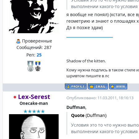
выполнении какого-то условия
я вообще не понял) (кстати, все 
геометрию и знают о плошадях хо
Дз я позже здам)
Проверенные
Сообщений:
287
Реп:
25
Shadow of the kitten.
Кому нужна подпись в таком стиле и
шривтом пишите в лс
Lex-Serest
Опубликовано: 11.03.2011, 18:16:13
Onecake-man
Duffman
,
Quote
(
Duffman
)
Условия это то что нужно вып
выполнении какого-то условия