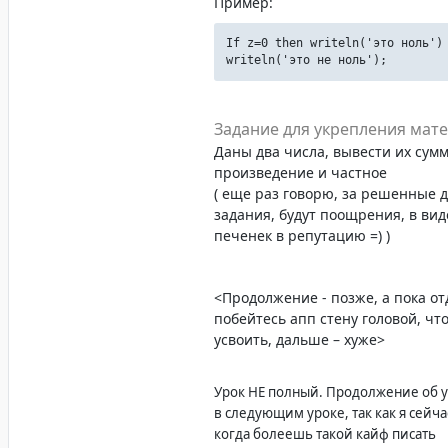
Пример:
If z=0 then writeln('это ноль')
writeln('это не ноль');
Задание для укрепления мат
Даны два числа, вывести их сумм
произведение и частное
( еще раз говорю, за решенные
задания, будут поощрения, в вид
печенек в репутацию =) )
<Продолжение - позже, а пока от
побейтесь апп стену головой, что
усвоить, дальше – хуже>
Урок НЕ полный. Продолжение об у
в следующим уроке, так как я сейча
когда болеешь такой кайф писать