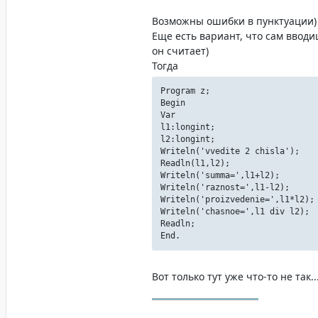
Возможны ошибки в пунктуации)
Еще есть вариант, что сам вводи
он считает)
Тогда
Program z;
Begin
Var
l1:longint;
l2:longint;
Writeln('vvedite 2 chisla');
Readln(l1,l2);
Writeln('summa=',l1+l2);
Writeln('raznost=',l1-l2);
Writeln('proizvedenie=',l1*l2);
Writeln('chasnoe=',l1 div l2);
Readln;
End.
Вот только тут уже что-то не так..