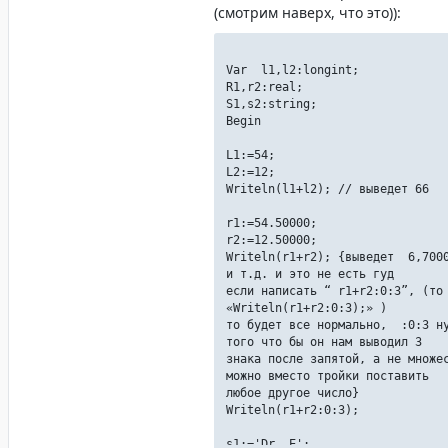
(смотрим наверх, что это)):
Var l1,l2:longint;
R1,r2:real;
S1,s2:string;
Begin
L1:=54;
L2:=12;
Writeln(l1+l2); // выведет 66
r1:=54.50000;
r2:=12.50000;
Writeln(r1+r2); {выведет 6,700
и т.д. и это не есть гуд
если написать “ r1+r2:0:3”, (то
«Writeln(r1+r2:0:3);» )
то будет все нормально, :0:3 н
того что бы он нам выводил 3
знака после запятой, а не множе
можно вместо тройки поставить
любое другое число}
Writeln(r1+r2:0:3);
s1:='Dr. E';