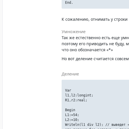
End.
К сожалению, отнимать у строки
Умножение
Так же естественно есть еще ум
поэтому его приводить не буду, м
что оно обозначается «*»
Но вот деление считается совсем
Деление
Var
l1,l2:longint;
R1,r2:real;
Begin
L1:=54;
L2:=10;
Writeln(l1 div l2); // выведет 