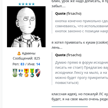
блин, урок же надо дописать, я п
забыл....
Quote
(
firsacho
)
кнопка конечно прикольно сде
сомневаюсь, что использовани
кнопок законно с позиции накр
я хотел привязать к кукам (cookie
лень...
Админы
Quote
(
firsacho
)
Сообщений:
825
Думаю прямо в форум исходни
Реп:
83
/ Инв:
14
писать не стоит) Предлагаю ва
исходники Лексу на мыло, а на
можно будет прогу прикрепить
похвастаться)
классная идея), но пожалуй ЛС к
будет, я на свое мыло очень редк