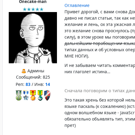
Onecake-man
Оглавление
Привет дорогой, с вами снова Док
давно не писал статьи, так как н
желание и лень, ох эта ужасная 
это желание снова проснулось (п
силу), в этом уроке мы поговори
дальнейшим порабощении языка
типах данных и об условных опер
МНЕ НОГИ).
И не забываем читать комментари
Админы
них глаголет истина…
Сообщений:
825
Реп:
83
/ Инв:
14
Сначала поговорим о типах да
Это такая хрень без которой нел
языке паскаль (к сожалению) (кст
одном волшебном языке - JavaScri
обязательно объявлять тип, этим
прет)