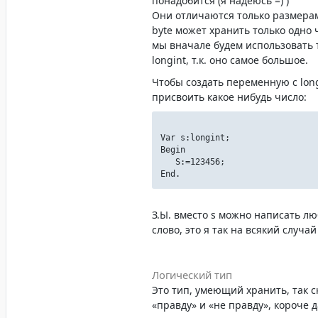
понадобится (я надеюсь =) )
Они отличаются только размера
byte может хранить только одно 
мы вначале будем использовать 
longint, т.к. оно самое большое.
Чтобы создать переменную с long
присвоить какое нибудь число:
Var s:longint;
Begin
S:=123456;
End.
З.Ы. вместо s можно написать лю
слово, это я так на всякий случай
Логический тип
Это тип, умеющий хранить, так с
«правду» и «не правду», короче 