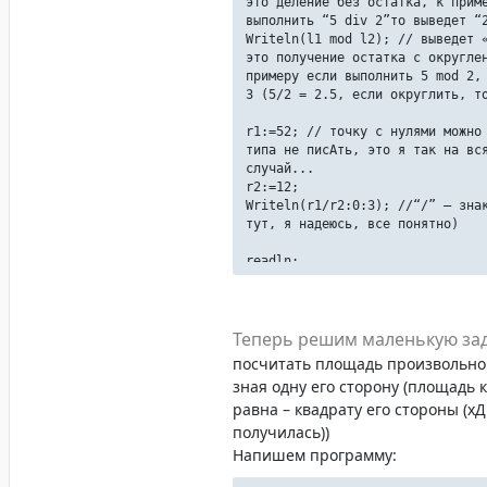
это деление без остатка, к прим
выполнить “5 div 2”то выведет “
Writeln(l1 mod l2); // выведет 
это получение остатка с округле
примеру если выполнить 5 mod 2,
3 (5/2 = 2.5, если округлить, 
r1:=52; // точку с нулями можно
типа не писАть, это я так на вс
случай...
r2:=12;
Writeln(r1/r2:0:3); //“/” – зна
тут, я надеюсь, все понятно)
readln;
End.
Теперь решим маленькую за
посчитать площадь произвольног
зная одну его сторону (площадь 
равна – квадрату его стороны (х
получилась))
Напишем программу: