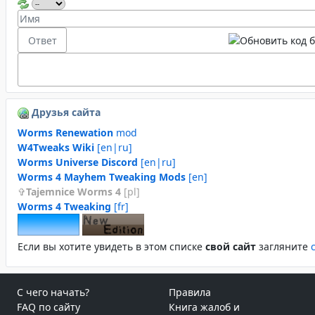
Друзья сайта
Worms Renewation
mod
W4Tweaks Wiki
[en|ru]
Worms Universe Discord
[en|ru]
Worms 4 Mayhem Tweaking Mods
[en]
Tajemnice Worms 4
[pl]
Worms 4 Tweaking
[fr]
Если вы хотите увидеть в этом спиcке
свой сайт
загляните
С чего начать?
Правила
FAQ по сайту
Книга жалоб и