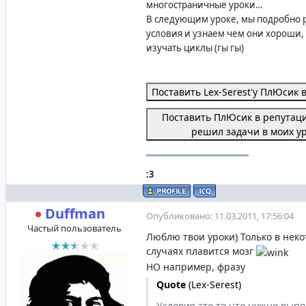
многостраничные уроки…
В следующим уроке, мы подробно 
условия и узнаем чем они хороши,
изучать циклы (гы гы)
Поставить Lex-Serest'y ПлЮсик
Поставить ПлЮсик в репутаци
решил задачи в моих у
:3
Duffman
Опубликовано: 11.03.2011, 17:56:04
Частый пользователь
Люблю твои уроки) Только в нек
случаях плавится мозг
НО например, фразу
Quote
(
Lex-Serest
)
Условия это то что нужно вып