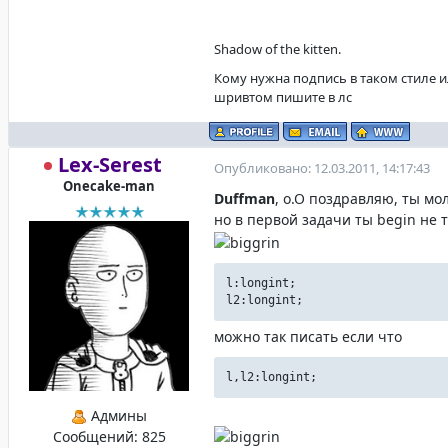
Shadow of the kitten.
Кому нужна подпись в таком стиле и
шривтом пишите в лс
Lex-Serest
Опубликовано: 12.03.2011, 14:17:43
Onecake-man
Duffman
, о.О поздравляю, ты мо
но в первой задачи ты begin не 
l:longint;
l2:longint;
можно так писать если что
l,l2:longint;
Админы
Сообщений:
825