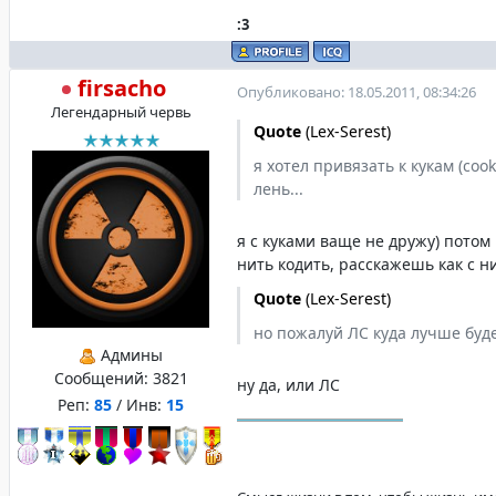
:3
firsacho
Опубликовано: 18.05.2011, 08:34:26
Легендарный червь
Quote
(
Lex-Serest
)
я хотел привязать к кукам (cook
лень...
я с куками ваще не дружу) потом 
нить кодить, расскажешь как с н
Quote
(
Lex-Serest
)
но пожалуй ЛС куда лучше буд
Админы
Сообщений:
3821
ну да, или ЛС
Реп:
85
/ Инв:
15