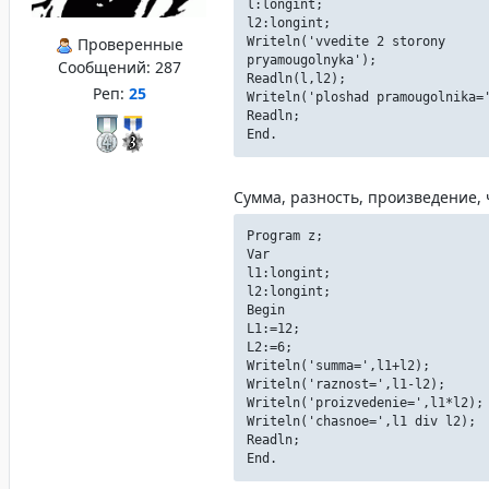
l:longint;
l2:longint;
Проверенные
Writeln('vvedite 2 storony
pryamougolnyka');
Сообщений:
287
Readln(l,l2);
Реп:
25
Writeln('ploshad pramougolnika=
Readln;
End.
Сумма, разность, произведение,
Program z;
Var
l1:longint;
l2:longint;
Begin
L1:=12;
L2:=6;
Writeln('summa=',l1+l2);
Writeln('raznost=',l1-l2);
Writeln('proizvedenie=',l1*l2);
Writeln('chasnoe=',l1 div l2);
Readln;
End.