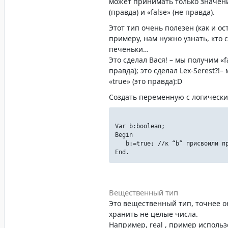
может принимать только значени
(правда) и «false» (не правда).
Этот тип очень полезен (как и ос
примеру, нам нужно узнать, кто 
печеньки…
Это сделал Вася! – мы получим «fa
правда); это сделал Lex-Serest?!
«true» (это правда):D
Создать переменную с логически
Var b:boolean;
Begin
b:=true; //к “b” присвоили 
End.
Вещественный тип
Это вещественный тип, точнее о
хранить не целые числа.
Например, real , пример использ