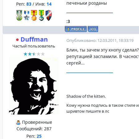
печеньки розданы
Реп:
83
/ Инв:
14
:3
Duffman
Опубликовано: 12.03.2011, 18:33:19
Частый пользователь
Блин, ты зачем эту кнопу сделал
репутацией заспамили. В часнос
сергей...
Shadow of the kitten.
Кому нужна подпись в таком стиле и
шривтом пишите в лс
Проверенные
Сообщений:
287
Реп:
25