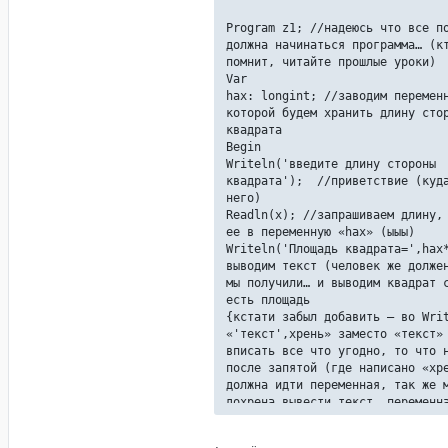
Program z1; //надеюсь что все п
должна начинаться программа… (к
помнит, читайте прошлые уроки)
Var
hax: longint; //заводим перемен
которой будем хранить длину сто
квадрата
Begin
Writeln('введите длину стороны
квадрата'); //приветствие (куд
него)
Readln(x); //запрашиваем длину,
ее в переменную «hax» (ыыы)
Writeln('Площадь квадрата=',hax
выводим текст (человек же долже
мы получили… и выводим квадрат 
есть площадь
{кстати забыл добавить – во Wri
«'текст',хрень» заместо «текст»
вписать все что угодно, то что 
после запятой (где написано «хр
должна идти переменная, так же 
дохрена вывести текст, переменн
переменная, к примеру, можно во
Writeln('Площадь квадрата=',hax