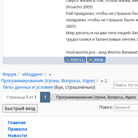
Смысл жизни в том, чтобы жизнь име
(firsacho 2005)
Рай придуман, чтобы не страшно бы
придуман, чтобы не страшно было жи
2007)
Мир делиться на два типа людей: Б
трудоголики и Талантливые лентяи. (f
mod.worms.pro - мод Worms Renewat
Форум
»
Моддинг
»
Программирование (Уроки, Вопросы, Идеи)
»
2.
Типы данных и условия
(Буа, страшненько)
Страница
1
из
1
1
Поиск:
Главная
Правила
Новости