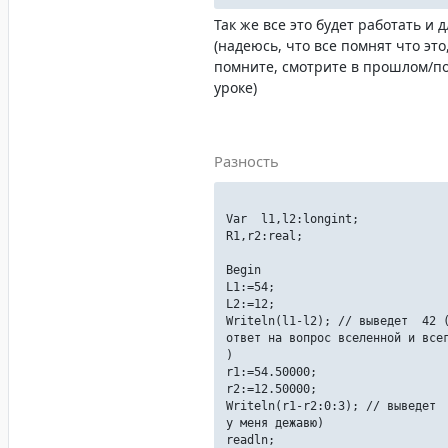
s2:='vil';
Так же все это будет работать и д
Writeln(s1+s2); //выведет "Dr.
(надеюсь, что все помнят что это
помните, смотрите в прошлом/
readln;
End.
уроке)
Разность
Var l1,l2:longint;
R1,r2:real;
Begin
L1:=54;
L2:=12;
Writeln(l1-l2); // выведет 42 
ответ на вопрос вселенной и все
)
r1:=54.50000;
r2:=12.50000;
Writeln(r1-r2:0:3); // выведет
у меня дежавю)
readln;