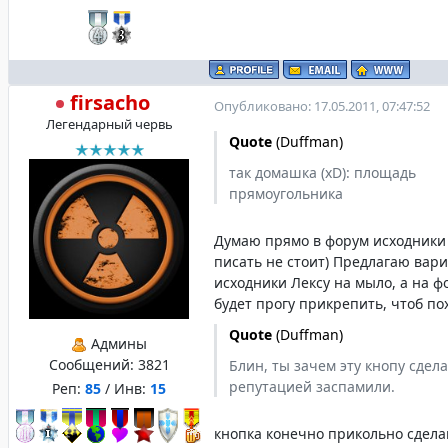
firsacho
Опубликовано: 17.05.2011, 07:47:52
Легендарный червь
Quote
(
Duffman
)
так домашка (xD): площадь
прямоугольника
Думаю прямо в форум исходники
писать не стоит) Предлагаю вари
исходники Лексу на мыло, а на 
будет прогу прикрепить, чтоб по
Quote
(
Duffman
)
Админы
Сообщений:
3821
Блин, ты зачем эту кнопу сдел
репутацией заспамили.
Реп:
85
/ Инв:
15
кнопка конечно прикольно сдела