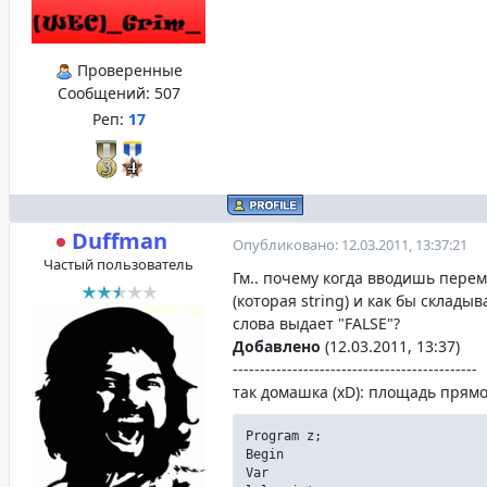
Проверенные
Сообщений:
507
Реп:
17
Duffman
Опубликовано: 12.03.2011, 13:37:21
Частый пользователь
Гм.. почему когда вводишь пере
(которая string) и как бы склады
слова выдает "FALSE"?
Добавлено
(12.03.2011, 13:37)
---------------------------------------------
так домашка (xD): площадь прям
Program z;
Begin
Var