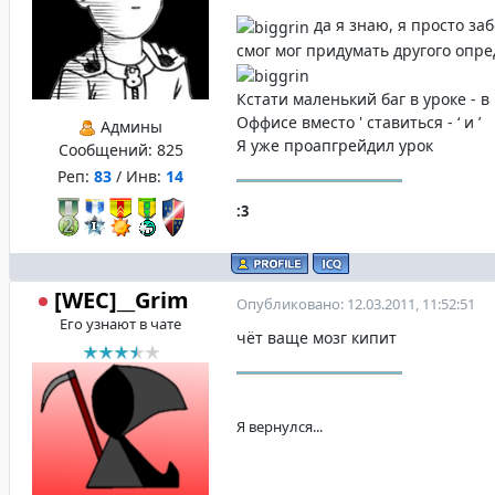
да я знаю, я просто заб
смог мог придумать другого опр
Кстати маленький баг в уроке - 
Оффисе вместо ' ставиться - ‘ и ’
Админы
Я уже проапгрейдил урок
Сообщений:
825
Реп:
83
/ Инв:
14
:3
[WEC]__Grim
Опубликовано: 12.03.2011, 11:52:51
Его узнают в чате
чёт ваще мозг кипит
Я вернулся...