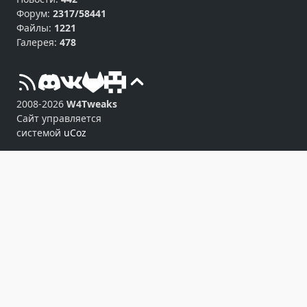
Форум:
2317/58441
Файлы:
1221
Галерея:
478
2008-2026
W4Tweaks
Сайт управляется
системой
uCoz