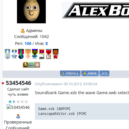
Админы
Сообщений:
1042
Реп:
106
/ Инв:
8
53454546
Опубликовано: 09.10.2013, 03:00:24
Сделал сайт
Soundbank Game.xsb the wave Game.xwb selec
чуть живее
Game.xsb [ADPCM]
LanscapeEditor.xsb [PCM]
Проверенные
Сообщений: