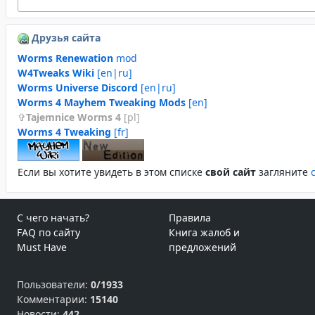
Друзья сайта
Worms Renewation
mod
W4Tweaks Wiki
[en|ru]
Worms Universe Discord
[en|ru]
Worms 4 Mayhem Tweaking Mods
[en]
Tajemnice Worms 4
[pl]
Worms 4 Tweaking
[fr]
Если вы хотите увидеть в этом спиcке
свой сайт
загляните
С чего начать?
Правила
FAQ по сайту
Книга жалоб и
Must Have
предложений
Пользователи:
0/1933
Комментарии:
15140
Новости:
442