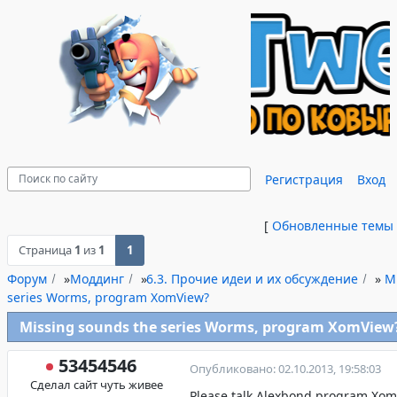
Регистрация
Вход
[
Обновленные темы
Страница
1
из
1
1
Форум
»
Моддинг
»
6.3. Прочие идеи и их обсуждение
»
M
series Worms, program XomView?
Missing sounds the series Worms, program XomView
53454546
Опубликовано: 02.10.2013, 19:58:03
Сделал сайт чуть живее
Please talk Alexbond program XomV