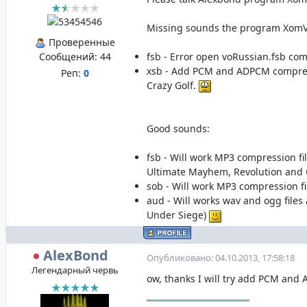
Missing sounds the program XomV
Проверенные
Сообщений:
44
fsb - Error open voRussian.fsb c
xsb - Add PCM and ADPCM compress
Реп:
0
Crazy Golf.
Good sounds:
fsb - Will work MP3 compression f
Ultimate Mayhem, Revolution and 
sob - Will work MP3 compression fi
aud - Will works wav and ogg files
Under Siege)
AlexBond
Опубликовано: 04.10.2013, 17:58:18
Легендарный червь
ow, thanks I will try add PCM and