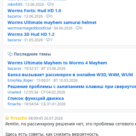
mkmh95
· 12.06.2026 ·
0
Worms Forts: Hud HD 1.0
bazarov
· 12.06.2026 ·
0
Worms Ultimate mayhem samurai helmet
wormsarmageddonoficial
· 04.06.2026 ·
0
Worms 3D Hud HD 1.2
bazarov
· 31.05.2026 ·
7
Последние темы
Worms Ultimate Mayhem to Worms 4 Mayhem
bazarov
· 19:32:37 · ВТ 23.06.2026
Балка вызывает рассинхрон в онлайне W3D, W4M, WUM
Emishka_Roper
· 15:06:01 · ВТ 10.03.2026
Решение проблемы с залипанием клавиш при свернуто
Unaited
· 12:55:34 · СР 04.02.2026
Список функций движка
firsacho
· 18:54:54 · СБ 31.01.2026