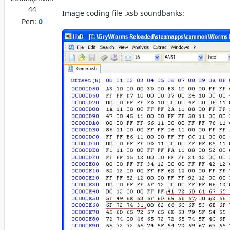
44
Image coding file .xsb soundbanks:
Реп:
0