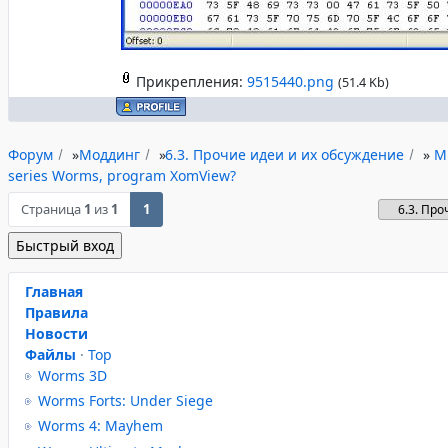
Прикрепления:
9515440.png
(51.4 Kb)
Форум
»
Моддинг
»
6.3. Прочие идеи и их обсуждение
»
M
series Worms, program XomView?
Страница
1
из
1
1
Главная
Правила
Новости
Файлы
·
Top
Worms 3D
Worms Forts: Under Siege
Worms 4: Mayhem