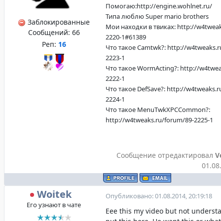
Помогаю:http://engine.wohlnet.ru/
Типа люблю Super mario brothers
Заблокированные
Мои находки в твиках: http://w4tweak
Сообщений:
66
2220-1#61389
Реп:
16
Что такое Camtwk?: http://w4tweaks.r
2223-1
Что такое WormActing?: http://w4twea
2222-1
Что такое DefSave?: http://w4tweaks.r
2224-1
Что такое MenuTwkXPCCommon?:
http://w4tweaks.ru/forum/89-2225-1
Сообщение отредактировал
V
01.08
Woitek
Опубликовано: 01.08.2014, 20:19:18
Его узнают в чате
Eee this my video but not unders