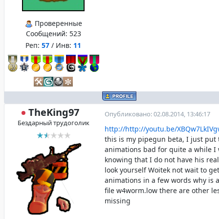
Проверенные
Сообщений:
523
Реп:
57
/ Инв:
11
TheKing97
Опубликовано: 02.08.2014, 13:46:17
Бездарный трудоголик
http://http://youtu.be/XBQw7LkIV
this is my pipegun beta, I just put
animations bad for quite a while I 
knowing that I do not have his rea
look yourself Woitek not wait to ge
animations in a few words why is 
file w4worm.low there are other le
missing