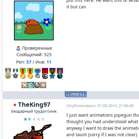
put this here. He want this or what
it but can
Проверенные
Сообщений:
523
Реп:
57
/ Инв:
11
TheKing97
Опубликовано: 01.08.2014, 21:06:48
Бездарный трудоголик
I just want animations pipegun that
thought you had understood what ..
anyway I want to draw the animatio
and taunt (sorry if I was not clear)