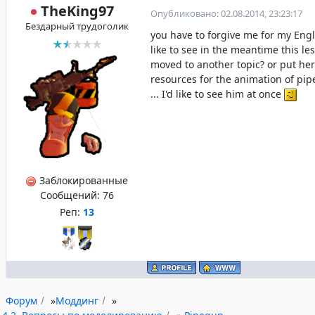
TheKing97
Опубликовано: 02.08.2014, 23:23:17
Бездарный трудоголик
you have to forgive me for my Engl
like to see in the meantime this l
moved to another topic? or put her
resources for the animation of pi
... I'd like to see him at once
Заблокированные
Сообщений:
76
Реп:
13
Форум
»
Моддинг
»