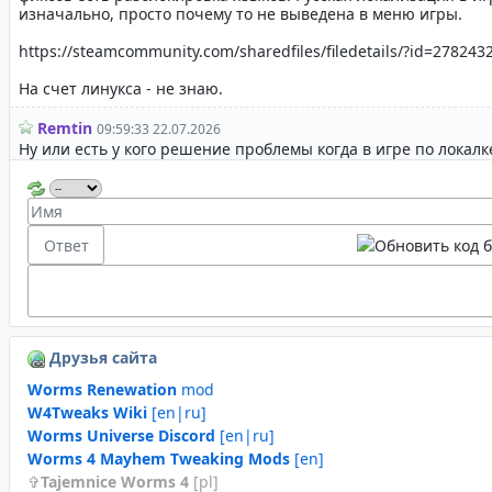
Друзья сайта
Worms Renewation
mod
W4Tweaks Wiki
[en|ru]
Worms Universe Discord
[en|ru]
Worms 4 Mayhem Tweaking Mods
[en]
Tajemnice Worms 4
[pl]