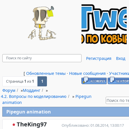
Регистрация
Вход
[
Обновленные темы
·
Новые сообщения
·
Участник
Страница
1
из
1
1
Форум
»
Моддинг
»
4.2. Вопросы по моделированию
»
Pipegun
animation
Pipegun animation
TheKing97
Опубликовано: 01.08.2014, 13:00:17