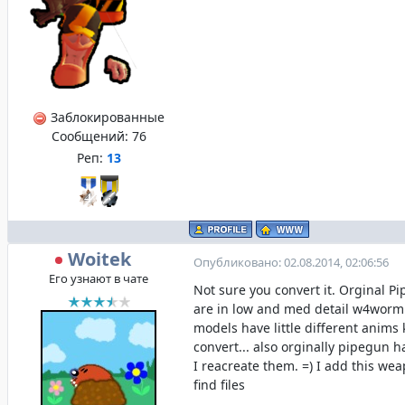
Заблокированные
Сообщений:
76
Реп:
13
Woitek
Опубликовано: 02.08.2014, 02:06:56
Его узнают в чате
Not sure you convert it. Orginal 
are in low and med detail w4worm.
models have little different anims
convert... also orginally pipegun 
I reacreate them. =) I add this w
find files