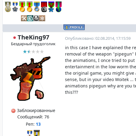
TheKing97
Опубликовано: 02.08.2014, 17:15:59
Бездарный трудоголик
in this case I have explained the r
removal of the weapon "pipegun"
the animations, I once tried to put
entertainment in the low worm th
the original game, you might give 
sense, but in your video Woitek ... 
animations pipegun why are you t
this???
Заблокированные
Сообщений:
76
Реп:
13