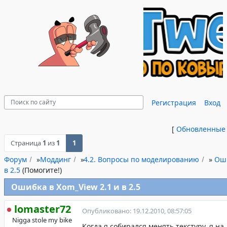
Регистрация
Вход
[
Обновленные
Страница
1
из
1
1
Форум
»
Моддинг
»
4.2. Вопросы по моделированию
»
Оши
в 2.5
(Помогите!)
Ошибка в Xom_View 2.1 и в 2.5
lomaster72
Опубликовано: 19.12.2010, 08:57:05
Nigga stole my bike
Когда я собирался менять текстуру, я на