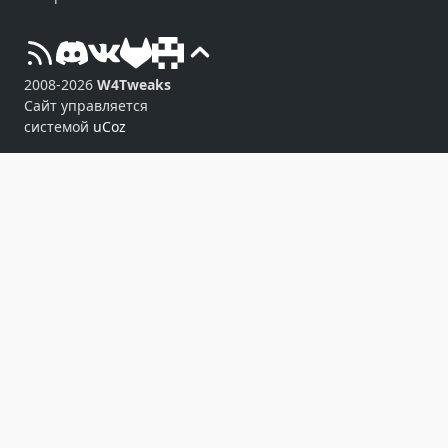
2008-2026
W4Tweaks
Сайт управляется
системой
uCoz