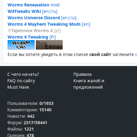
Worms Renewation
mod
W4Tweaks Wiki
[en|ru]
Worms Universe Discord
[en|ru]
Worms 4 Mayhem Tweaking Mods
[en]
Tajemnice Worms 4
[pl]
Worms 4 Tweaking
[fr]
Если вы хотите увидеть в этом спиcке
свой сайт
загляните
С чего начать?
Правила
FAQ по сайту
Книга жалоб и
Must Have
предложений
Пользователи:
0/1933
Комментарии:
15140
Новости:
442
Форум:
2317/58441
Файлы:
1221
Галерея:
478