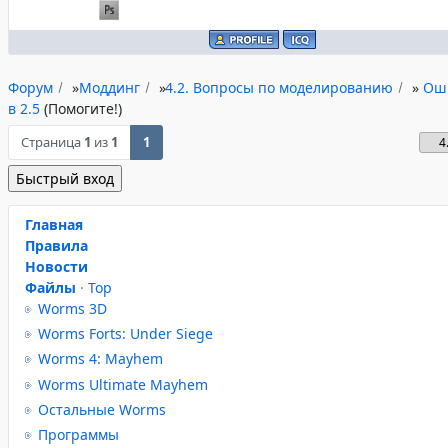
Форум
»
Моддинг
»
4.2. Вопросы по моделированию
»
Оши
в 2.5
(Помогите!)
Страница
1
из
1
1
Главная
Правила
Новости
Файлы
·
Top
Worms 3D
Worms Forts: Under Siege
Worms 4: Mayhem
Worms Ultimate Mayhem
Остальные Worms
Программы