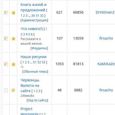
Книга жалоб и
предложений
[
621
66856
DrHitman2
1
2
3
…
30
31
32
]
[
Администрация
]
Что нового?)
[
1
2
3
4
5
6
]
107
13059
firsacho
Расскажите о
вашей жизни.
[
Флудилка
]
Наши рисунки
[
1
2
3
…
51
52
53
]
1053
81813
KaMiKaZe
=)
[
Обычные темы
]
Червонцы.
Валюта на
48
6882
firsacho
сайте
[
1
2
3
]
24tweaks
[
Гид по сайту
]
Project
WormHole
[
1
2