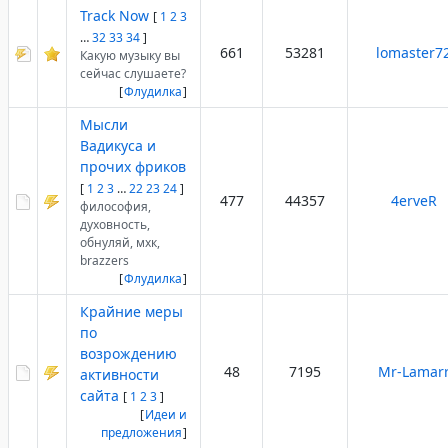
Track Now
[
1
2
3
…
32
33
34
]
661
53281
lomaster7
Какую музыку вы
сейчас слушаете?
[
Флудилка
]
Мысли
Вадикуса и
прочих фриков
[
1
2
3
…
22
23
24
]
477
44357
4erveR
философия,
духовность,
обнуляй, мхк,
brazzers
[
Флудилка
]
Крайние меры
по
возрождению
48
7195
Mr-Lamar
активности
сайта
[
1
2
3
]
[
Идеи и
предложения
]