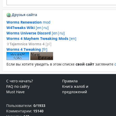
Друзья сайта
Worms Renewation
mod
W4Tweaks Wiki
[en|ru]
Worms Universe Discord
[en|ru]
Worms 4 Mayhem Tweaking Mods
[en]
Tajemnice Worms 4
[pl]
Worms 4 Tweaking
[fr]
Если вы хотите увидеть в этом спиcке
свой сайт
загляните
С чего начать?
Правила
FAQ по сайту
Книга жалоб и
Must Have
предложений
Пользователи:
0/1933
Комментарии:
15140