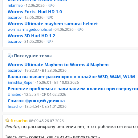
mkmh95
· 12.06.2026 ·
0
Worms Forts: Hud HD 1.0
bazarov
· 12.06.2026 ·
0
Worms Ultimate mayhem samurai helmet
wormsarmageddonoficial
· 04.06.2026 ·
0
Worms 3D Hud HD 1.2
bazarov
· 31.05.2026 ·
7
Последние темы
Worms Ultimate Mayhem to Worms 4 Mayhem
bazarov
· 19:32:37 · ВТ 23.06.2026
Балка вызывает рассинхрон в онлайне W3D, W4M, WUM
Emishka_Roper
· 15:06:01 · ВТ 10.03.2026
Решение проблемы с залипанием клавиш при свернуто
Unaited
· 12:55:34 · СР 04.02.2026
Список функций движка
firsacho
· 18:54:54 · СБ 31.01.2026