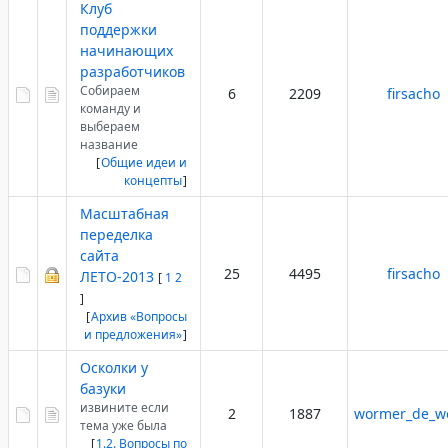
Клуб
поддержки
начинающих
разработчиков
Собираем
6
2209
firsacho
команду и
выбераем
название
[
Общие идеи и
концепты
]
Масштабная
переделка
сайта
25
4495
firsacho
ЛЕТО-2013
[
1
2
]
[
Архив «Вопросы
и предложения»
]
Осколки у
базуки
извините если
2
1887
wormer_de_w
тема уже была
[
1.2. Вопросы по