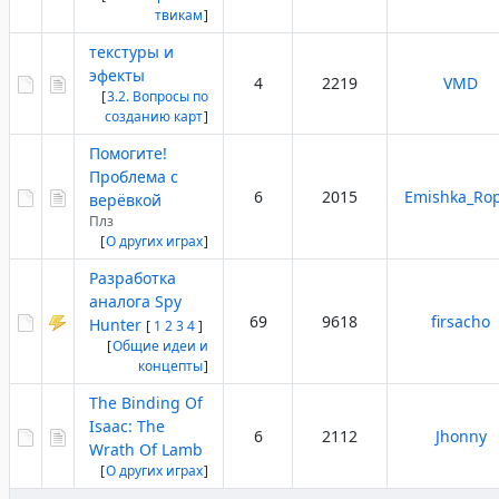
твикам
]
текстуры и
эфекты
4
2219
VMD
[
3.2. Вопросы по
созданию карт
]
Помогите!
Проблема с
6
2015
Emishka_Ro
верёвкой
Плз
[
О других играх
]
Разработка
аналога Spy
69
9618
firsacho
Hunter
[
1
2
3
4
]
[
Общие идеи и
концепты
]
The Binding Of
Isaac: The
6
2112
Jhonny
Wrath Of Lamb
[
О других играх
]