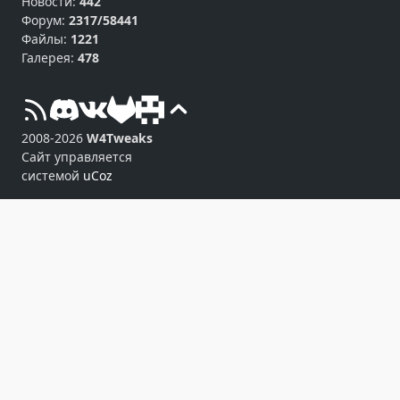
Новости:
442
Форум:
2317/58441
Файлы:
1221
Галерея:
478
2008-2026
W4Tweaks
Сайт управляется
системой
uCoz