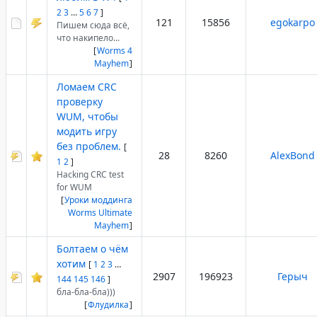
2
3
…
5
6
7
]
121
15856
egokarpo
Пишем сюда всё,
что накипело...
[
Worms 4
Mayhem
]
Ломаем CRC
проверку
WUM, чтобы
модить игру
без проблем.
[
28
8260
AlexBond
1
2
]
Hacking CRC test
for WUM
[
Уроки моддинга
Worms Ultimate
Mayhem
]
Болтаем о чём
хотим
[
1
2
3
…
2907
196923
Герыч
144
145
146
]
бла-бла-бла)))
[
Флудилка
]