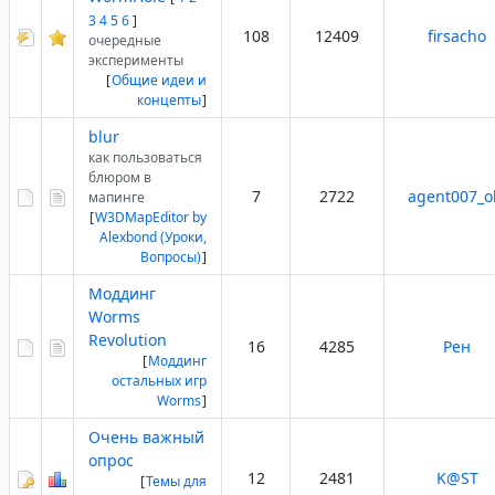
3
4
5
6
]
108
12409
firsacho
очередные
эксперименты
[
Общие идеи и
концепты
]
blur
как пользоваться
блюром в
7
2722
agent007_o
мапинге
[
W3DMapEditor by
Alexbond (Уроки,
Вопросы)
]
Моддинг
Worms
Revolution
16
4285
Рен
[
Моддинг
остальных игр
Worms
]
Очень важный
опрос
12
2481
K@ST
[
Темы для