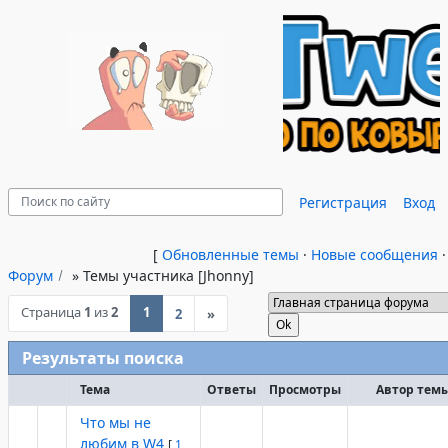
Регистрация
Вход
[
Обновленные темы
·
Новые сообщения
Форум
»
Темы участника [Jhonny]
Страница
1
из
2
1
2
»
Результаты поиска
Тема
Ответы
Просмотры
Автор тем
Что мы не
любим в W4
[
1