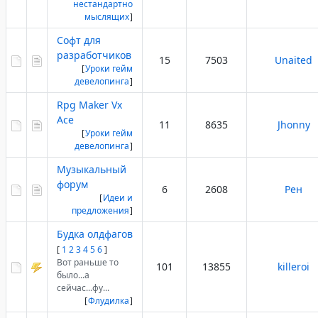
нестандартно
мыслящих
]
Софт для
разработчиков
15
7503
Unaited
[
Уроки гейм
девелопинга
]
Rpg Maker Vx
Ace
11
8635
Jhonny
[
Уроки гейм
девелопинга
]
Музыкальный
форум
6
2608
Рен
[
Идеи и
предложения
]
Будка олдфагов
[
1
2
3
4
5
6
]
Вот раньше то
101
13855
killeroi
было...а
сейчас...фу...
[
Флудилка
]