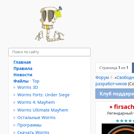
Главная
Страница
1
из
1
Правила
Новости
Форум
»
Свободн
Файлы
·
Top
разработчиков
(С
Worms 3D
Клуб поддер
Worms Forts: Under Siege
Worms 4: Mayhem
firsac
Worms Ultimate Mayhem
Легендарный 
Остальные Worms
Программы
Скачать Worms