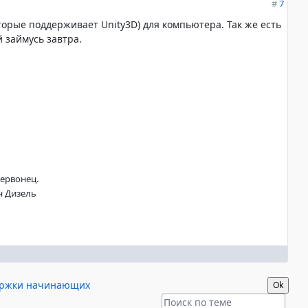
#
7
оторые поддерживает Unity3D) для компьютера. Так же есть
й займусь завтра.
ервонец.
н Дизель
ержки начинающих