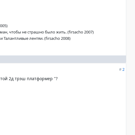
005)
ан, чтобы не страшно было жить. (firsacho 2007)
 Талантливые лентяи. (firsacho 2008)
#
2
стой 2д трэш платформер "?