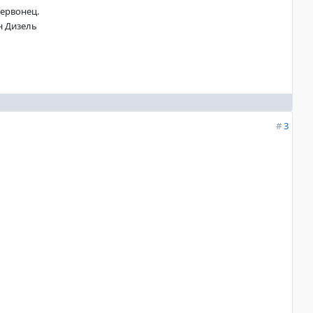
ервонец.
н Дизель
#
3