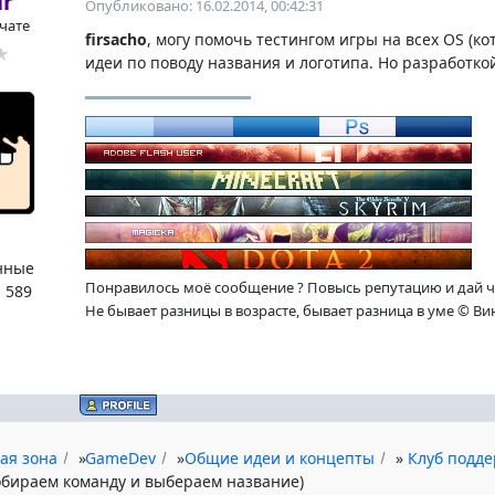
ir
Опубликовано: 16.02.2014, 00:42:31
 чате
firsacho
, могу помочь тестингом игры на всех OS (к
идеи по поводу названия и логотипа. Но разработко
нные
Понравилось моё сообщение ? Повысь репутацию и дай ч
:
589
Не бывает разницы в возрасте, бывает разница в уме © Ви
ая зона
»
GameDev
»
Общие идеи и концепты
»
Клуб подд
обираем команду и выбераем название)