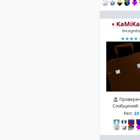
KaMiKa
Incognit
Провере
Сообщений
Реп:
23