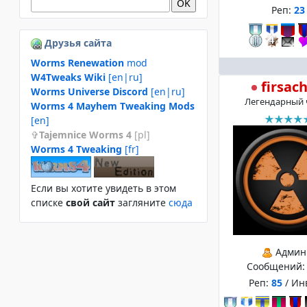
Реп:
23
Друзья сайта
Worms Renewation
mod
W4Tweaks Wiki
[en|ru]
firsac
Worms Universe Discord
[en|ru]
Легендарный 
Worms 4 Mayhem Tweaking Mods
[en]
Tajemnice Worms 4
[pl]
Worms 4 Tweaking
[fr]
Если вы хотите увидеть в этом
спиcке
свой сайт
загляните
сюда
Админ
Сообщений
Реп:
85
/ Ин