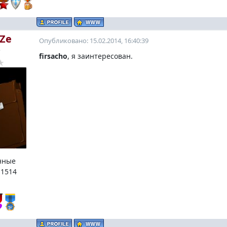
Ze
Опубликовано: 15.02.2014, 16:40:39
o
firsacho
, я заинтересован.
нные
:
1514