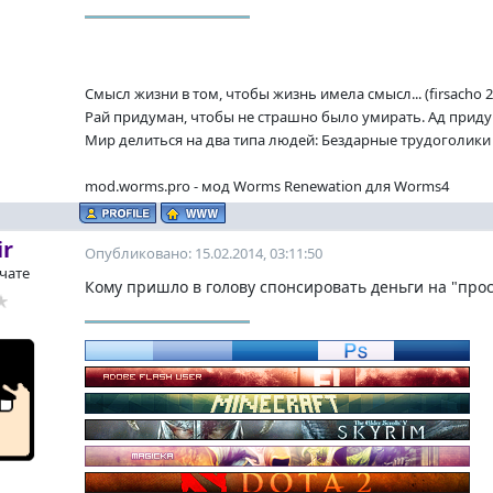
Смысл жизни в том, чтобы жизнь имела смысл... (firsacho 2
Рай придуман, чтобы не страшно было умирать. Ад придум
Мир делиться на два типа людей: Бездарные трудоголики и
mod.worms.pro - мод Worms Renewation для Worms4
ir
Опубликовано: 15.02.2014, 03:11:50
 чате
Кому пришло в голову спонсировать деньги на "про