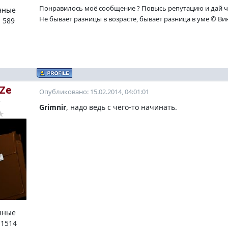
Понравилось моё сообщение ? Повысь репутацию и дай ч
нные
Не бывает разницы в возрасте, бывает разница в уме © Ви
:
589
Ze
Опубликовано: 15.02.2014, 04:01:01
o
Grimnir
, надо ведь с чего-то начинать.
нные
:
1514