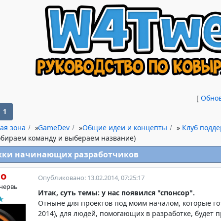
[
Обно
1
ая зона
»
GameDev
»
Общие идеи и концепты
»
Клуб подд
обираем команду и выбераем название)
жки начинающих разработчиков
ho
Опубликовано: 13.02.2014, 07:25:17
червь
Итак, суть темы: у нас появился "спонсор".
Отныне для проектов под моим началом, которые гот
2014), для людей, помогающих в разработке, будет