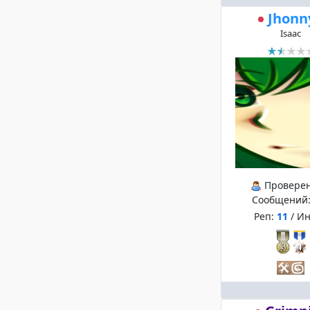
Jhonn
Isaac
Провере
Сообщений
Реп:
11
/ И