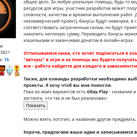
общее дело. За любую реальную помощь, будь то мо
ресурсов для игры, участник разработки может пол
сложности, качества и времени выполнения работ. Д
некоммерческий проект), бонусы будут невелики, в с
соответствовать затраченным силам, но будут прия
накопить неплохую сумму. Переводить бонусы може
кошельками и заканчивая донатом в онлайн-играх.
ы
:
3821
Отписываемся ниже, кто хочет подписаться в ко
в:
15
"авторы" в игре и за помощь вы будете получать
все - работа найдется для каждого в зависимост
Также, для команды разработки необходимо выб
проекты. Я хочу чтоб вы мне помогли.
Пока из моих вариантов есть
GRay-Play
- название и
хостинга, что так и не был реализован:
Можно взять логотип, а название другое придумать.
Короче, предлагаем ваши идеи и записываемся в