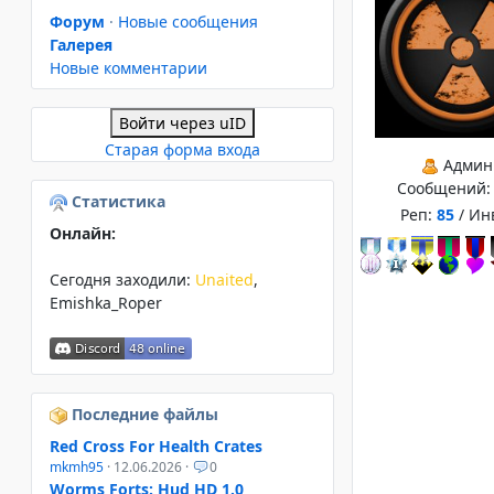
Форум
·
Новые сообщения
Галерея
Новые комментарии
Войти через uID
Старая форма входа
Админ
Сообщений
Статистика
Реп:
85
/ Ин
Онлайн:
Сегодня заходили:
Unaited
,
Emishka_Roper
Последние файлы
Red Cross For Health Crates
mkmh95
· 12.06.2026 ·
0
Worms Forts: Hud HD 1.0