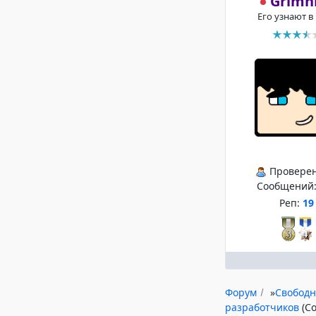
Grimn
Его узнают в
Провере
Сообщений
Реп:
19
Форум
»
Свободн
разработчиков
(С