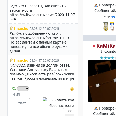
Провере
Сообщений
Реп:
19
KaMiKa
Incognit
Провере
500
Сообщений