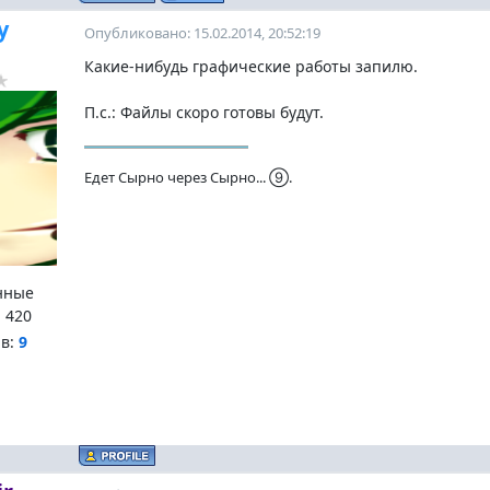
y
Опубликовано: 15.02.2014, 20:52:19
Какие-нибудь графические работы запилю.
П.с.: Файлы скоро готовы будут.
Едет Сырно через Сырно... ➈.
нные
:
420
нв:
9