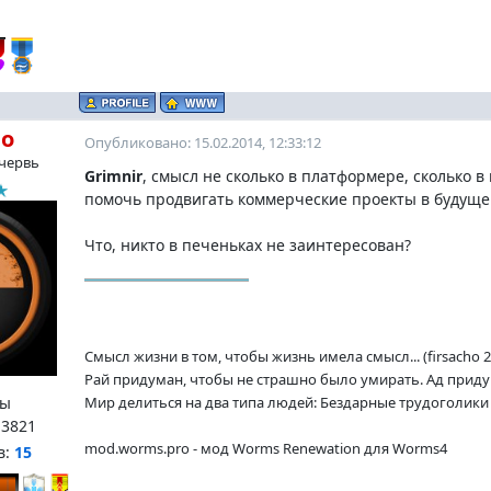
ho
Опубликовано: 15.02.2014, 12:33:12
червь
Grimnir
, смысл не сколько в платформере, сколько 
помочь продвигать коммерческие проекты в будуще
Что, никто в печеньках не заинтересован?
Смысл жизни в том, чтобы жизнь имела смысл... (firsacho 2
Рай придуман, чтобы не страшно было умирать. Ад придум
ы
Мир делиться на два типа людей: Бездарные трудоголики и
:
3821
mod.worms.pro - мод Worms Renewation для Worms4
в:
15