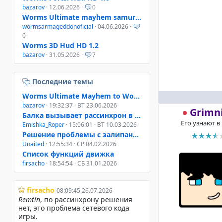
bazarov
· 12.06.2026 ·
0
Worms Ultimate mayhem samurai helmet
wormsarmageddonoficial
· 04.06.2026 ·
0
Worms 3D Hud HD 1.2
bazarov
· 31.05.2026 ·
7
Последние темы
Worms Ultimate Mayhem to Worms 4 Mayhem
bazarov
· 19:32:37 · ВТ 23.06.2026
Grimn
Балка вызывает рассинхрон в онлайне W3D, W4M, WUM
Его узнают в
Emishka_Roper
· 15:06:01 · ВТ 10.03.2026
Решение проблемы с залипанием клавиш при свернутом окне
Unaited
· 12:55:34 · СР 04.02.2026
Список функций движка
firsacho
· 18:54:54 · СБ 31.01.2026