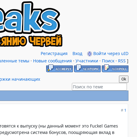
Регистрация
Вход
Войти через uID
вленные темы
·
Новые сообщения
·
Участники
·
Поиск
·
RSS
]
ержки начинающих
#
1
овятся к выпуску (ны данный момент это Fuckel Games
 предусмотрена система бонусов, поощряющая вклад в