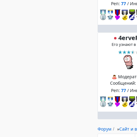
Реп:
77
/ Ин
4erve
Его узнают в
Модерат
Сообщений
Реп:
77
/ Ин
Форум
»
Сайт и в