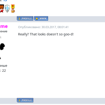
ame
Опубликовано: 30.03.2017, 08:01:41
ение
Really? That looks doesn't so goo-d!
нные
:
22