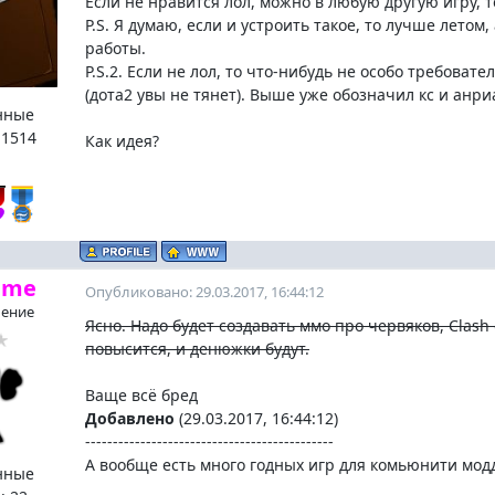
Если не нравится лол, можно в любую другую игру, т
P.S. Я думаю, если и устроить такое, то лучше летом,
работы.
P.S.2. Если не лол, то что-нибудь не особо требовате
(дота2 увы не тянет). Выше уже обозначил кс и анриа
нные
:
1514
Как идея?
ame
Опубликовано: 29.03.2017, 16:44:12
ение
Ясно. Надо будет создавать ммо про червяков, Clash 
повысится, и денюжки будут.
Ваще всё бред
Добавлено
(29.03.2017, 16:44:12)
---------------------------------------------
А вообще есть много годных игр для комьюнити мод
нные