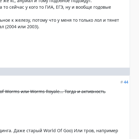
е же кс, анриал и тому подобное подойдут.
 а то сейчас у кого то ГИА, ЕГЭ, ну и вообще годовые
льное к железу, потому что у меня то только лол и тянет
л (2004 или 2003).
#
44
of Worms или Worms Royale... Тогда и активность
динга. Даже старый World Of Goo) Или тров, например