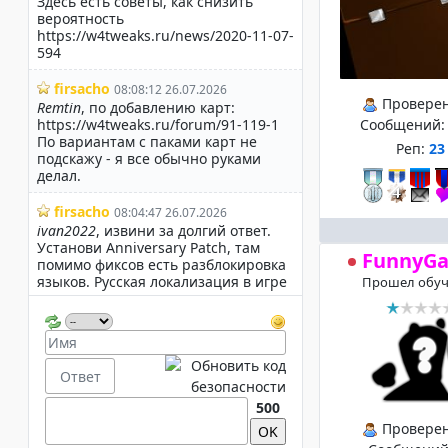
Провере
Сообщений
Реп:
23
FunnyG
Прошел обуч
500
Провере