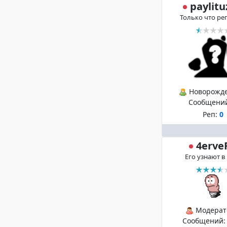
paylitu
Только что ре
Новорожд
Сообщени
Реп:
0
4erve
Его узнают в
Модерат
Сообщений