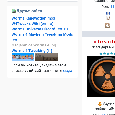
Сообщений
Реп:
11
Друзья сайта
Worms Renewation
mod
W4Tweaks Wiki
[en|ru]
Worms Universe Discord
[en|ru]
Worms 4 Mayhem Tweaking Mods
[en]
firsac
Tajemnice Worms 4
[pl]
Легендарный 
Worms 4 Tweaking
[fr]
Если вы хотите увидеть в этом
спиcке
свой сайт
загляните
сюда
Админ
Сообщений
Реп:
85
/ Ин