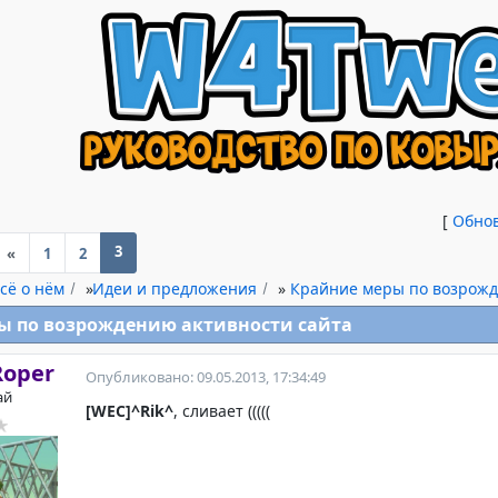
[
Обно
3
«
1
2
сё о нём
»
Идеи и предложения
»
Крайние меры по возрожд
ы по возрождению активности сайта
Roper
Опубликовано: 09.05.2013, 17:34:49
ай
[WEC]^Rik^
, сливает (((((