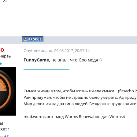
:
22
ho
Опубликовано: 29.03.2017, 20:57:14
червь
FunnyGame
, не знал, что Goo модят)
Смысл жизни в том, чтобы жизнь имела смысл... (firsacho 2
Рай придуман, чтобы не страшно было умирать. Ад придум
Мир делиться на два типа людей: Бездарные трудоголики и
mod.worms.pro - мод Worms Renewation для Worms4
ы
:
3821
в:
15