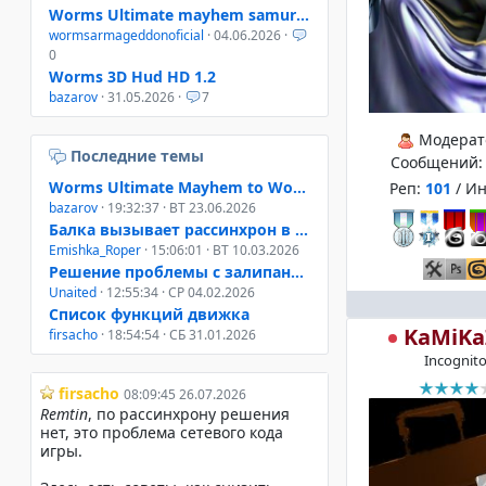
Worms Ultimate mayhem samurai helmet
wormsarmageddonoficial
· 04.06.2026 ·
0
Worms 3D Hud HD 1.2
bazarov
· 31.05.2026 ·
7
Модерат
Последние темы
Сообщений
Worms Ultimate Mayhem to Worms 4 Mayhem
Реп:
101
/ И
bazarov
· 19:32:37 · ВТ 23.06.2026
Балка вызывает рассинхрон в онлайне W3D, W4M, WUM
Emishka_Roper
· 15:06:01 · ВТ 10.03.2026
Решение проблемы с залипанием клавиш при свернутом окне
Unaited
· 12:55:34 · СР 04.02.2026
Список функций движка
KaMiKa
firsacho
· 18:54:54 · СБ 31.01.2026
Incognit