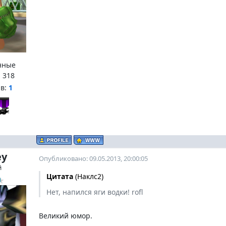
нные
:
318
нв:
1
ey
Опубликовано: 09.05.2013, 20:00:05
й
Цитата
(
Наклс2
)
Нет, напился яги водки! rofl
Великий юмор.