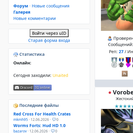
Форум
·
Новые сообщения
Галерея
Новые комментарии
Войти через uID
Провере
Старая форма входа
Сообщений
Реп:
27
/ И
Статистика
Онлайн:
Сегодня заходили:
Unaited
Vorob
Жестоки
Последние файлы
Red Cross For Health Crates
mkmh95
· 12.06.2026 ·
0
Worms Forts: Hud HD 1.0
bazarov
· 12.06.2026 ·
0