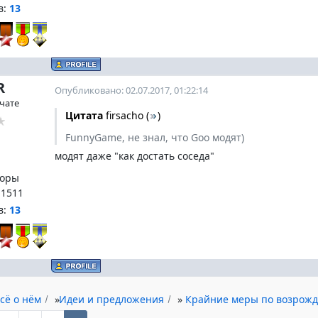
в:
13
R
Опубликовано: 02.07.2017, 01:22:14
 чате
Цитата
firsacho
(
)
FunnyGame, не знал, что Goo модят)
модят даже "как достать соседа"
оры
:
1511
в:
13
сё о нём
»
Идеи и предложения
»
Крайние меры по возрожд