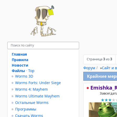
Главная
Страница
3
из
3
Правила
Новости
Форум
»
Сайт и в
Файлы
·
Top
Крайние мер
Worms 3D
Worms Forts: Under Siege
Emishka_
Worms 4: Mayhem
Завсегдат
Worms Ultimate Mayhem
Остальные Worms
Программы
Скачать Worms