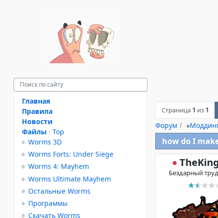
Главная
Страница
1
из
1
Правила
Новости
Форум
»
Моддин
Файлы
·
Top
how do I make 
Worms 3D
Worms Forts: Under Siege
TheKin
Worms 4: Mayhem
Бездарный тру
Worms Ultimate Mayhem
Остальные Worms
Программы
Скачать Worms