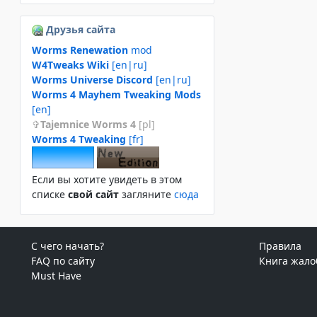
Друзья сайта
Worms Renewation
mod
W4Tweaks Wiki
[en|ru]
Worms Universe Discord
[en|ru]
Worms 4 Mayhem Tweaking Mods
[en]
Tajemnice Worms 4
[pl]
Worms 4 Tweaking
[fr]
Если вы хотите увидеть в этом
спиcке
свой сайт
загляните
сюда
С чего начать?
Правила
FAQ по сайту
Книга жало
Must Have