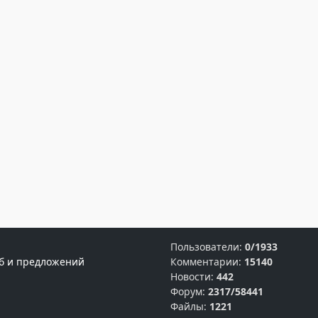
Пользователи:
0/1933
б и предложений
Комментарии:
15140
Новости:
442
Форум:
2317/58441
Файлы:
1221