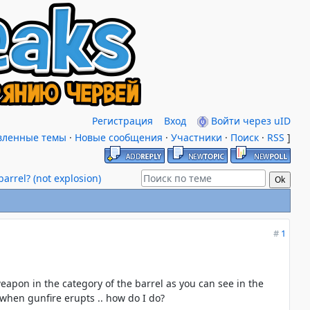
Регистрация
Вход
Войти через uID
вленные темы
·
Новые сообщения
·
Участники
·
Поиск
·
RSS
]
arrel? (not explosion)
#
1
 weapon in the category of the barrel as you can see in the
 when gunfire erupts .. how do I do?