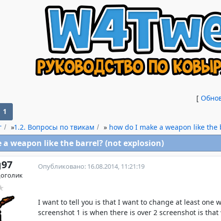
[
Обно
1
г
»
1.2. Вопросы по твикам
»
how do I make a weapon like the b
a weapon like the barrel? (not explosion)
g97
Опубликовано: 16.08.2014, 11:21:19
доголик
I want to tell you is that I want to change at least one
screenshot 1 is when there is over 2 screenshot is that