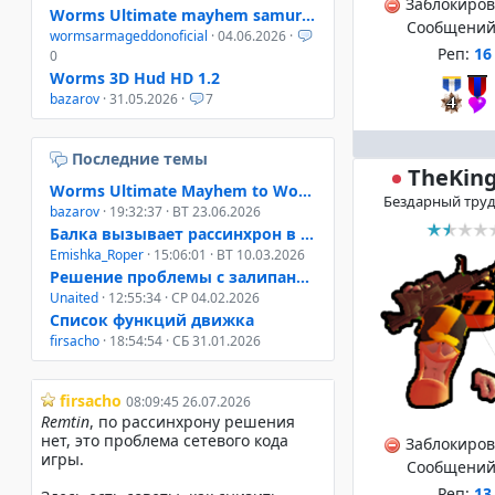
Заблокиро
Worms Ultimate mayhem samurai helmet
Сообщений
wormsarmageddonoficial
· 04.06.2026 ·
Реп:
16
0
Worms 3D Hud HD 1.2
bazarov
· 31.05.2026 ·
7
Последние темы
TheKin
Worms Ultimate Mayhem to Worms 4 Mayhem
Бездарный тру
bazarov
· 19:32:37 · ВТ 23.06.2026
Балка вызывает рассинхрон в онлайне W3D, W4M, WUM
Emishka_Roper
· 15:06:01 · ВТ 10.03.2026
Решение проблемы с залипанием клавиш при свернутом окне
Unaited
· 12:55:34 · СР 04.02.2026
Список функций движка
firsacho
· 18:54:54 · СБ 31.01.2026
Заблокиро
Сообщений
Реп:
13