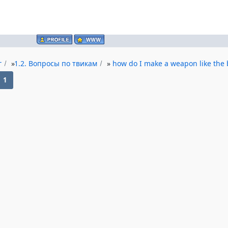
г
»
1.2. Вопросы по твикам
»
how do I make a weapon like the b
1