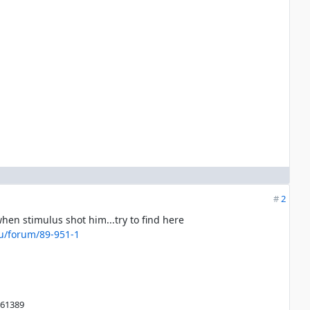
#
2
hen stimulus shot him...try to find here
ru/forum/89-951-1
#61389