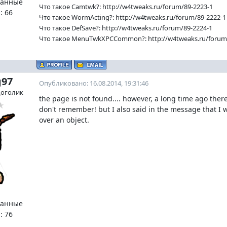
ванные
Что такое Camtwk?: http://w4tweaks.ru/forum/89-2223-1
:
66
Что такое WormActing?: http://w4tweaks.ru/forum/89-2222-1
Что такое DefSave?: http://w4tweaks.ru/forum/89-2224-1
Что такое MenuTwkXPCCommon?: http://w4tweaks.ru/forum
g97
Опубликовано: 16.08.2014, 19:31:46
доголик
the page is not found.... however, a long time ago ther
don't remember! but I also said in the message that I w
over an object.
ванные
:
76