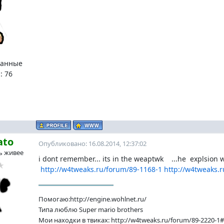
ванные
:
76
ato
Опубликовано: 16.08.2014, 12:37:02
ь живее
i dont remember... its in the weaptwk ...he explsion w
http://w4tweaks.ru/forum/89-1168-1 http://w4tweaks.
Помогаю:http://engine.wohlnet.ru/
Типа люблю Super mario brothers
Мои находки в твиках: http://w4tweaks.ru/forum/89-2220-1