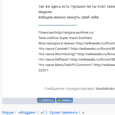
так же здесь есть 'прошел ли ты этап тако
медали.
вобщем можно хакнуть свой сейв
Помогаю:http://engine.wohlnet.ru/
Типа люблю Super mario brothers
Мои находки в твиках: http://w4tweaks.ru/foru
Что такое Camtwk?: http://w4tweaks.ru/forum/89
Что такое WormActing?: http://w4tweaks.ru/foru
Что такое DefSave?: http://w4tweaks.ru/forum/89
Что такое MenuTwkXPCCommon?: http://w4tweak
2225-1
Сообщение отредактировал
Veudekato
Форум
»
Моддинг
»
1.1. Уроки твикинга
»