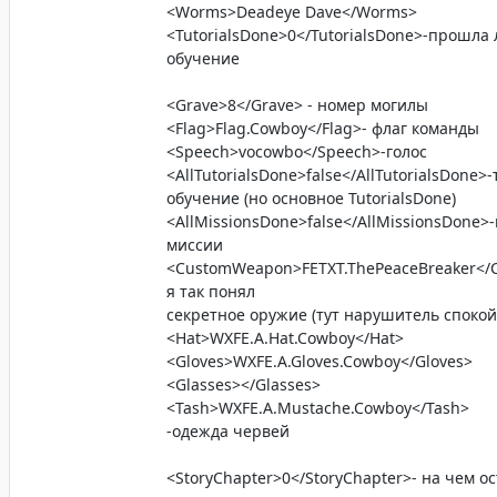
<Worms>Deadeye Dave</Worms>
<TutorialsDone>0</TutorialsDone>-прошла
обучение
<Grave>8</Grave> - номер могилы
<Flag>Flag.Cowboy</Flag>- флаг команды
<Speech>vocowbo</Speech>-голос
<AllTutorialsDone>false</AllTutorialsDone
обучение (но основное TutorialsDone)
<AllMissionsDone>false</AllMissionsDone>
миссии
<CustomWeapon>FETXT.ThePeaceBreaker<
я так понял
секретное оружие (тут нарушитель спокой
<Hat>WXFE.A.Hat.Cowboy</Hat>
<Gloves>WXFE.A.Gloves.Cowboy</Gloves>
<Glasses></Glasses>
<Tash>WXFE.A.Mustache.Cowboy</Tash>
-одежда червей
<StoryChapter>0</StoryChapter>- на чем о