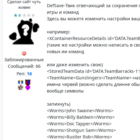
Сделал сайт чуть
DefSave-Твик отвечающий за сохранения
живее
игры и команд
Здесь вы можете изменить настройки ва
например:
<XContainerResourceDetails id='DATA.TeamB
(такие же настройки можно написать в св
новых ии команд
Заблокированные
или даже изменить свою)
Сообщений:
66
<StoredTeamData id='DATA.TeamBarracks-1'
Реп:
16
<TeamName>Gunslingers</TeamName>-на
имена червей (можно сделать длинне обы
вообще символы
запихнуть)
<Worms>John Swaine</Worms>
<Worms>Billy Baldwin</Worms>
<Worms>Doc Tapper</Worms>
<Worms>Shotgun Sam</Worms>
<Worms>Rustler Rob</Worms>