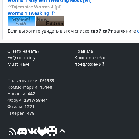
Worms 4 Mayhem Tweaking Mods
[en]
Tajemnice Worms 4
[pl]
Worms 4 Tweaking
[fr]
Если вы хотите увидеть в этом спиcке
свой сайт
загляните
С чего начать?
Правила
FAQ по сайту
Книга жалоб и
Must Have
предложений
Пользователи:
0/1933
Комментарии:
15140
Новости:
442
Форум:
2317/58441
Файлы:
1221
Галерея:
478