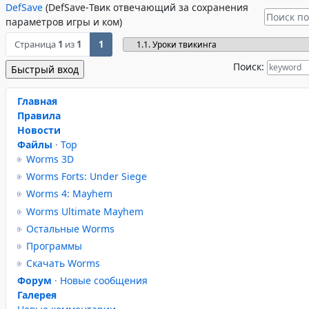
DefSave
(DefSave-Твик отвечающий за сохранения
параметров игры и ком)
Страница
1
из
1
1
Поиск:
Главная
Правила
Новости
Файлы
·
Top
Worms 3D
Worms Forts: Under Siege
Worms 4: Mayhem
Worms Ultimate Mayhem
Остальные Worms
Программы
Скачать Worms
Форум
·
Новые сообщения
Галерея