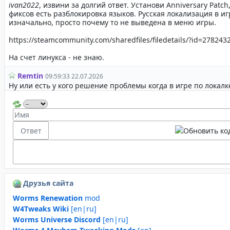
Друзья сайта
Worms Renewation
mod
W4Tweaks Wiki
[en|ru]
Worms Universe Discord
[en|ru]