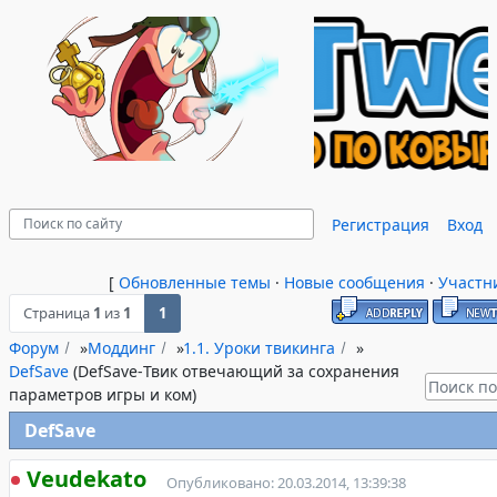
Регистрация
Вход
[
Обновленные темы
·
Новые сообщения
·
Участн
Страница
1
из
1
1
Форум
»
Моддинг
»
1.1. Уроки твикинга
»
DefSave
(DefSave-Твик отвечающий за сохранения
параметров игры и ком)
DefSave
Veudekato
Опубликовано: 20.03.2014, 13:39:38