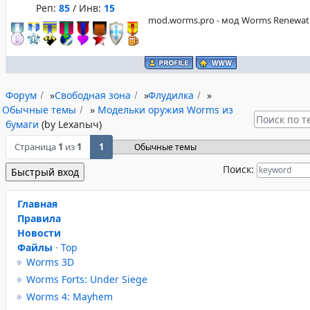
Реп:
85
/ Инв:
15
mod.worms.pro - мод Worms Renewat
Форум
»
Свободная зона
»
Флудилка
»
Обычные темы
»
Модельки оружия Worms из
бумаги
(by Lexanыч)
Страница
1
из
1
1
Поиск:
Главная
Правила
Новости
Файлы
·
Top
Worms 3D
Worms Forts: Under Siege
Worms 4: Mayhem