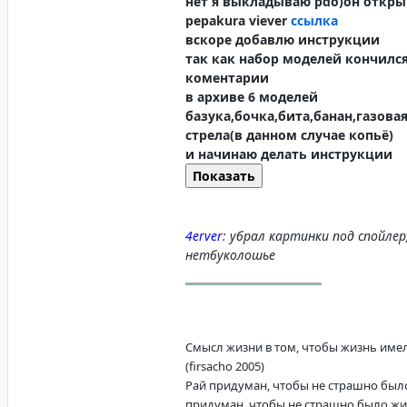
нет я выкладываю pdo)он откры
pepakura viever
ссылка
вскоре добавлю инструкции
так как набор моделей кончилс
коментарии
в архиве 6 моделей
базука,бочка,бита,банан,газовая
стрела(в данном случае копьё)
и начинаю делать инструкции
4erver
: убрал картинки под спойле
нетбуколошье
Смысл жизни в том, чтобы жизнь имел
(firsacho 2005)
Рай придуман, чтобы не страшно был
придуман, чтобы не страшно было жить