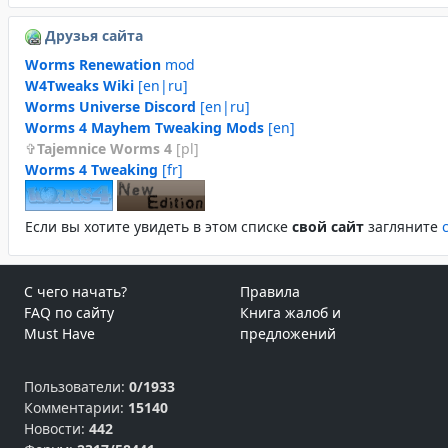
Друзья сайта
Worms Renewation
mod
W4Tweaks Wiki
[en|ru]
Worms Universe Discord
[en|ru]
Worms 4 Mayhem Tweaking Mods
[en]
Tajemnice Worms 4
[pl]
Worms 4 Tweaking
[fr]
Если вы хотите увидеть в этом спиcке
свой сайт
загляните
С чего начать?
Правила
FAQ по сайту
Книга жалоб и
Must Have
предложений
Пользователи:
0/1933
Комментарии:
15140
Новости:
442