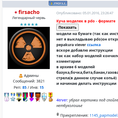
firsacho
Опубликовано: 05.01.2016, 23:26:47
Легендарный червь
Куча моделек в pdo - формате
модели на бумаге (так как ин
нет я выкладываю pdo)он откр
pepakura viever
ссылка
вскоре добавлю инструкции
так как набор моделей кончил
коментарии
в архиве 6 моделей
базука,бочка,бита,банан,газов
Админы
стрела(в данном случае копьё)
Сообщений:
3821
и начинаю делать инструкции
Реп:
85
/ Инв:
15
4erver
: убрал картинки под спойл
нетбуколошье
Прикрепления:
1145_papmodel.