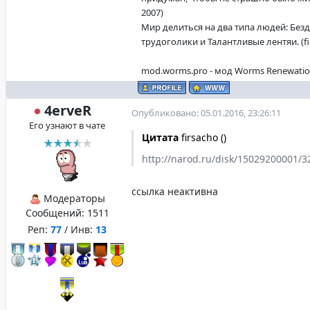
2007)
Мир делиться на два типа людей: Без
трудоголики и Талантливые лентяи. (fi
mod.worms.pro - мод Worms Renewati
4erveR
Опубликовано: 05.01.2016, 23:26:11
Его узнают в чате
Цитата
firsacho
(
)
http://narod.ru/disk/15029200001/3
ссылка неактивна
Модераторы
Сообщений:
1511
Реп:
77
/ Инв:
13