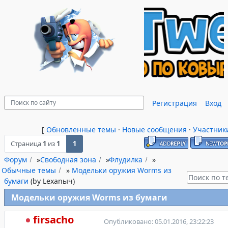
Регистрация
Вход
[
Обновленные темы
·
Новые сообщения
·
Участник
Страница
1
из
1
1
Форум
»
Свободная зона
»
Флудилка
»
Обычные темы
»
Модельки оружия Worms из
бумаги
(by Lexanыч)
Модельки оружия Worms из бумаги
firsacho
Опубликовано: 05.01.2016, 23:22:23