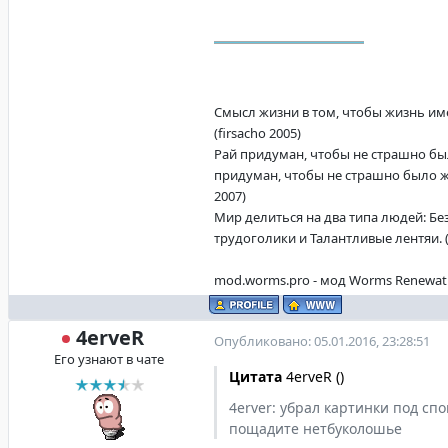
Смысл жизни в том, чтобы жизнь име
(firsacho 2005)
Рай придуман, чтобы не страшно бы
придуман, чтобы не страшно было жи
2007)
Мир делиться на два типа людей: Б
трудоголики и Талантливые лентяи. (f
mod.worms.pro - мод Worms Renewat
4erveR
Опубликовано: 05.01.2016, 23:28:51
Его узнают в чате
Цитата
4erveR
(
)
4erver: убрал картинки под спо
пощадите нетбуколошье