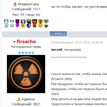
Модераторы
не то чтобы лагает, но растягива
Сообщений:
1511
Реп:
77
/ Инв:
13
firsacho
Опубликовано: 05.01.2016, 23:29:34
Легендарный червь
4erveR
, печалька)
Смысл жизни в том, чтобы жизнь име
(firsacho 2005)
Рай придуман, чтобы не страшно бы
придуман, чтобы не страшно было жи
2007)
Админы
Мир делиться на два типа людей: Б
Сообщений:
3821
трудоголики и Талантливые лентяи. (f