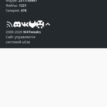
Форум:
2317/58441
Файлы:
1221
Галерея:
478
2008-2026
W4Tweaks
Сайт управляется
системой
uCoz