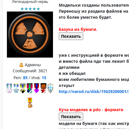
Легендарный червь
Модельки созданы пользовате
Переношу из раздела файлов на 
это более уместно будет.
Базука из бумаги.
уже с инструкцией в формате wo
и вместо файла пдо там лежит 
Админы
деталями
Сообщений:
3821
я же обещал
Реп:
85
/ Инв:
15
всем любителям бумажного мо
открыт
http://narod.ru/disk/15029200001/
Куча моделек в pdo - формате
модели на бумаге (так как инс