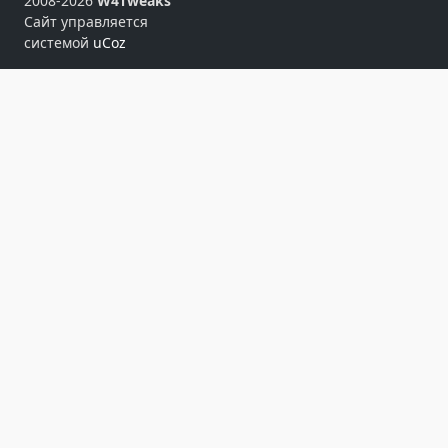
2008-2026
W4Tweaks
Сайт управляется
системой
uCoz