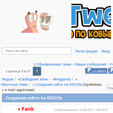
Регистрация
Вход
[
Обновленные темы
·
Новые сообщения
·
У
Страница
1
из
1
1
Форум
»
Свободная зона
»
Флудилка
»
Обычные темы
»
Создание сайта на ЮКОЗе
(проблема
с e-mail адресами)
Создание сайта на ЮКОЗе
Pank
Опубликовано: 10.06.2011, 08:45:51