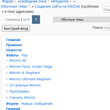
Форум
»
Свободная зона
»
Флудилка
»
Обычные темы
»
Создание сайта на ЮКОЗе
(проблема
с e-mail адресами)
Страница
1
из
1
1
Поиск:
Главная
Правила
Новости
Файлы
·
Top
Worms 3D
Worms Forts: Under Siege
Worms 4: Mayhem
Worms Ultimate Mayhem
Остальные Worms
Программы
Скачать Worms
Форум
·
Новые сообщения
Галерея