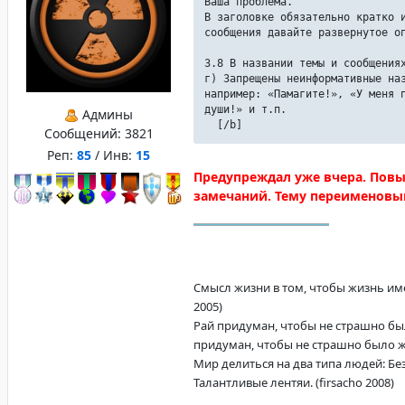
Ваша проблема.
В заголовке обязательно кратко 
сообщения давайте развернутое о
3.8 В названии темы и сообщения
г) Запрещены неинформативные на
например: «Памагите!», «У меня 
души!» и т.п.
Админы
[/b]
Сообщений:
3821
Реп:
85
/ Инв:
15
Предупреждал уже вчера. Пов
замечаний. Тему переименовыв
Смысл жизни в том, чтобы жизнь имел
2005)
Рай придуман, чтобы не страшно бы
придуман, чтобы не страшно было жит
Мир делиться на два типа людей: Б
Талантливые лентяи. (firsacho 2008)