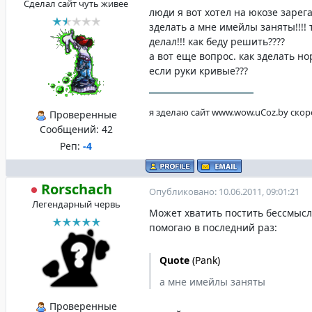
Сделал сайт чуть живее
люди я вот хотел на юкозе зарега
зделать а мне имейлы заняты!!!! 
делал!!! как беду решить????
а вот еще вопрос. как зделать н
если руки кривые???
я зделаю сайт www.wow.uCoz.by ско
Проверенные
Сообщений:
42
Реп:
-4
Rorschach
Опубликовано: 10.06.2011, 09:01:21
Легендарный червь
Может хватить постить бессмыс
помогаю в последний раз:
Quote
(
Pank
)
а мне имейлы заняты
Проверенные