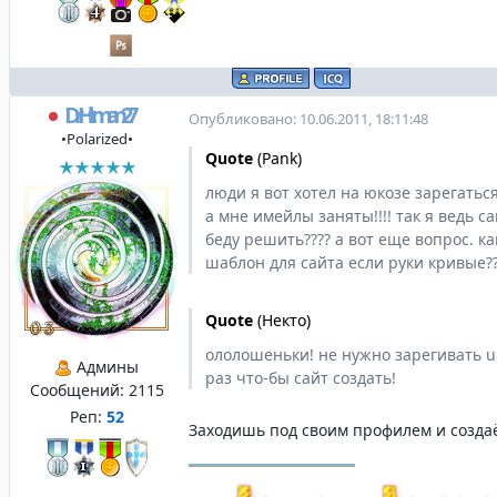
DrHitman27
Опубликовано: 10.06.2011, 18:11:48
•Polarized•
Quote
(
Pank
)
люди я вот хотел на юкозе зарегаться
а мне имейлы заняты!!!! так я ведь сам
беду решить???? а вот еще вопрос. к
шаблон для сайта если руки кривые?
Quote
(
Некто
)
ололошеньки! не нужно зарегивать 
Админы
раз что-бы сайт создать!
Сообщений:
2115
Реп:
52
Заходишь под своим профилем и создаё