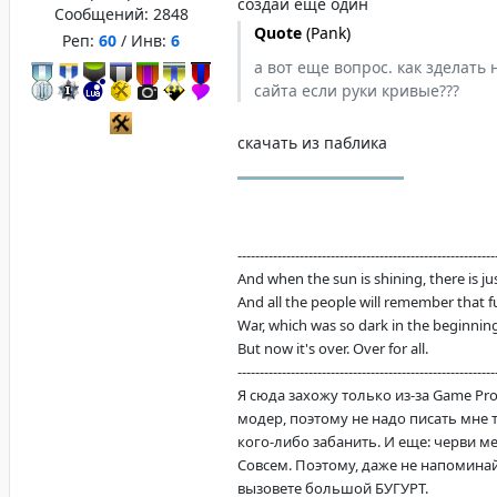
создай еще один
Сообщений:
2848
Quote
(
Pank
)
Реп:
60
/ Инв:
6
а вот еще вопрос. как зделать
сайта если руки кривые???
скачать из паблика
----------------------------------------------------------
And when the sun is shining, there is justi
And all the people will remember that f
War, which was so dark in the beginning
But now it's over. Over for all.
----------------------------------------------------------
Я сюда захожу только из-за Game Proj
модер, поэтому не надо писать мне 
кого-либо забанить. И еще: черви ме
Совсем. Поэтому, даже не напоминай
вызовете большой БУГУРТ.