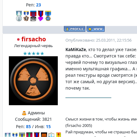
Реп:
23
firsacho
Опубликовано: 25.03.2011, 22:15:56
Легендарный червь
KaMiKaZe
, кто то делал уже тако
правда кто... Смотрится так себе
червей почему то визуально гла
именно мультяшная графика... А 
реал текстуры вроде смотрятся (
тот же самый, но другая версия).
почему так.
Админы
Сообщений:
3821
Смысл жизни в том, чтобы жизнь име
(firsacho 2005)
Реп:
85
/ Инв:
15
Рай придуман, чтобы не страшно бы