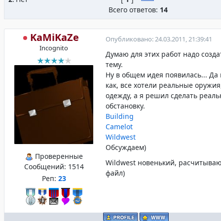
Всего ответов:
14
KaMiKaZe
Опубликовано: 24.03.2011, 21:39:41
Incognito
Думаю для этих работ надо созд
тему.
Ну в общем идея появилась... Да
как, все хотели реальные оружи
одежду, а я решил сделать реал
обстановку.
Building
Camelot
Wildwest
Обсуждаем)
Проверенные
Wildwest новенький, расчитываю
Сообщений:
1514
файл)
Реп:
23