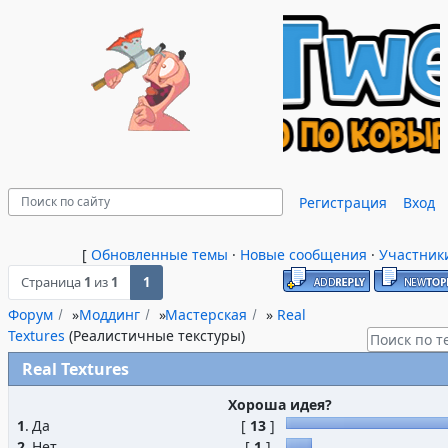
Регистрация
Вход
[
Обновленные темы
·
Новые сообщения
·
Участник
Страница
1
из
1
1
Форум
»
Моддинг
»
Мастерская
»
Real
Textures
(Реалистичные текстуры)
Real Textures
Хороша идея?
1
.
Да
[
13
]
2
.
Нет
[
1
]