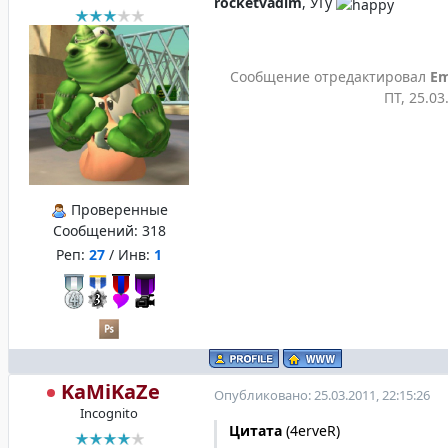
rocketvadim
, УГу
Сообщение отредактировал
Em
ПТ, 25.03
Проверенные
Сообщений:
318
Реп:
27
/ Инв:
1
KaMiKaZe
Опубликовано: 25.03.2011, 22:15:26
Incognito
Цитата
(
4erveR
)