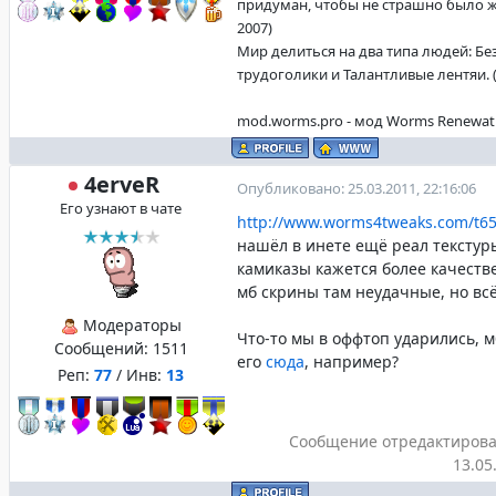
придуман, чтобы не страшно было жи
2007)
Мир делиться на два типа людей: Б
трудоголики и Талантливые лентяи. (f
mod.worms.pro - мод Worms Renewat
4erveR
Опубликовано: 25.03.2011, 22:16:06
Его узнают в чате
http://www.worms4tweaks.com/t65-
нашёл в инете ещё реал текстуры
камиказы кажется более качестве
мб скрины там неудачные, но всё
Модераторы
Что-то мы в оффтоп ударились, 
Сообщений:
1511
его
сюда
, например?
Реп:
77
/ Инв:
13
Сообщение отредактиров
13.05