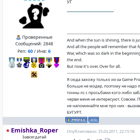
УГ
----------------------------------------------------------
Проверенные
And when the sun is shining, there is justi
Сообщений:
2848
And all the people will remember that f
Реп:
60
/ Инв:
6
War, which was so dark in the beginning
the end.
But now it's over. Over for all.
----------------------------------------------------------
Я сюда захожу только из-за Game Proje
больше не модер, поэтому не надо 
тонны лс с просьбами кого-либо заб
черви меня не интересуют. Совсем. 
не напоминайте мне про них - вызо
БУГУРТ.
Emishka_Roper
Опубликовано: 25.03.2011, 22:15:16
Завсегдатай