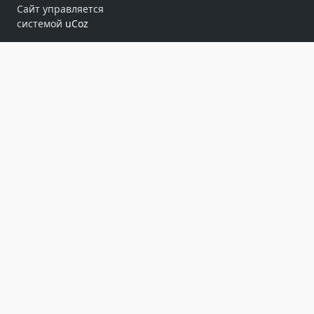
Сайт управляется
системой
uCoz