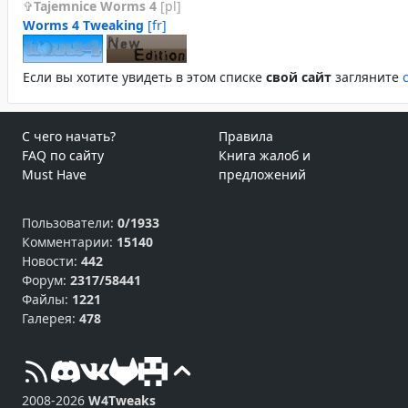
Tajemnice Worms 4
[pl]
Worms 4 Tweaking
[fr]
Если вы хотите увидеть в этом спиcке
свой сайт
загляните
С чего начать?
Правила
FAQ по сайту
Книга жалоб и
Must Have
предложений
Пользователи:
0/1933
Комментарии:
15140
Новости:
442
Форум:
2317/58441
Файлы:
1221
Галерея:
478
2008-2026
W4Tweaks