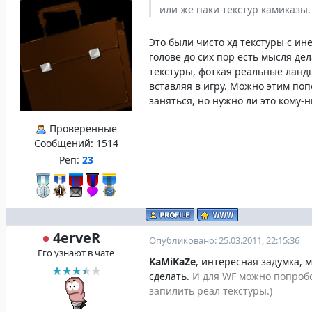
или же паки текстур камиказы.
Это были чисто хд текстуры с ине
голове до сих пор есть мысля де
текстуры, фоткая реальные лан
вставляя в игру. Можно этим по
заняться, но нужно ли это кому-
Проверенные
Сообщений:
1514
Реп:
23
4erveR
Опубликовано: 25.03.2011, 22:15:36
Его узнают в чате
KaMiKaZe
, интересная задумка,
сделать.
И для WF можно попроб
запилить реал текстуры.)