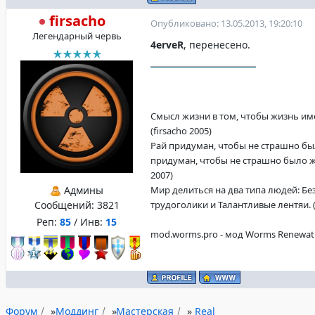
firsacho
Опубликовано: 13.05.2013, 19:20:10
Легендарный червь
4erveR
, перенесено.
Смысл жизни в том, чтобы жизнь име
(firsacho 2005)
Рай придуман, чтобы не страшно бы
придуман, чтобы не страшно было жи
2007)
Админы
Мир делиться на два типа людей: Б
Сообщений:
3821
трудоголики и Талантливые лентяи. (f
Реп:
85
/ Инв:
15
mod.worms.pro - мод Worms Renewat
Форум
»
Моддинг
»
Мастерская
»
Real