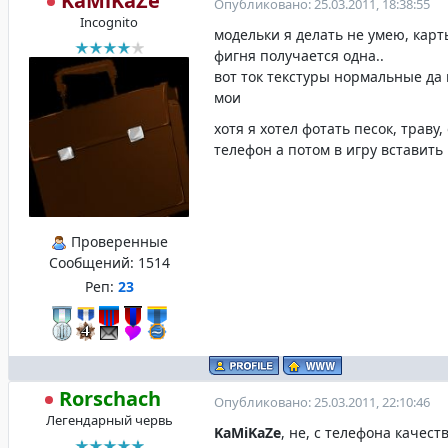
KaMiKaZe
Опубликовано: 25.03.2011, 18:38:55
Incognito
модельки я делать не умею, карты
фигня получается одна..
вот ток текстуры нормальные да 
мои
хотя я хотел фотать песок, траву,
телефон а потом в игру вставить
Проверенные
Сообщений:
1514
Реп:
23
Rorschach
Опубликовано: 25.03.2011, 22:10:46
Легендарный червь
KaMiKaZe
, не, с телефона качест