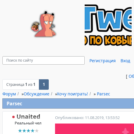
Регистрация
Вход
[
Об
Страница
1
из
1
1
Форум
»
Обсуждение
»
Хочу поиграть!
»
Parsec
Parsec
Unaited
Опубликовано: 11.08.2019, 13:53:52
Реальный чел