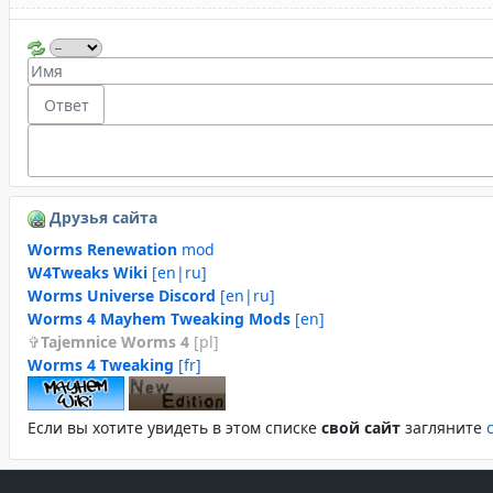
Друзья сайта
Worms Renewation
mod
W4Tweaks Wiki
[en|ru]
Worms Universe Discord
[en|ru]
Worms 4 Mayhem Tweaking Mods
[en]
Tajemnice Worms 4
[pl]
Worms 4 Tweaking
[fr]
Если вы хотите увидеть в этом спиcке
свой сайт
загляните