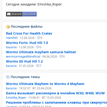
Сегодня заходили:
Emishka_Roper
Последние файлы
Red Cross For Health Crates
mkmh95
· 12.06.2026 ·
0
Worms Forts: Hud HD 1.0
bazarov
· 12.06.2026 ·
0
Worms Ultimate mayhem samurai helmet
wormsarmageddonoficial
· 04.06.2026 ·
0
Worms 3D Hud HD 1.2
bazarov
· 31.05.2026 ·
7
Последние темы
Worms Ultimate Mayhem to Worms 4 Mayhem
bazarov
· 19:32:37 · ВТ 23.06.2026
Балка вызывает рассинхрон в онлайне W3D, W4M, WUM
Emishka_Roper
· 15:06:01 · ВТ 10.03.2026
Решение проблемы с залипанием клавиш при свернуто
Unaited
· 12:55:34 · СР 04.02.2026