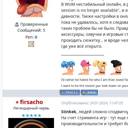
В WUM нестабильный онлайн, в р
session is no longer available", 
давности. Также настройки в он
пока не удавалось, хотя я следов
Проверенные
таких проблем бы не было. Правд
Сообщений:
5
аксессуары, озвучки и игровые ст
Реп:
0
проходить сюжетку... и вроде че
где уже всё открыто.
I'd rather be hated for who I am than loved fo
I want to be the reason you look down on your
firsacho
Опубликовано: 24.01.2024, 11:47:25
Легендарный червь
Stinkek
, людей сложно сподвигну
На счет стриминга игр - тут еще
производительности и требует б