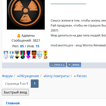
Смысл жизни в том, чтобы жизнь имела
Рай придуман, чтобы не страшно был
2007)
Админы
Мир делиться на два типа людей: Без
Сообщений:
3821
mod.worms.pro - мод Worms Renewat
Реп:
85
/ Инв:
15
Форум
»
Обсуждение
»
Хочу поиграть!
»
Parsec
Страница
1
из
1
1
Главная