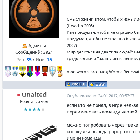
Смысл жизни в том, чтобы жизнь име
(firsacho 2005)
Рай придуман, чтобы не страшно бы
придуман, чтобы не страшно было жи
Админы
2007)
Сообщений:
3821
Мир делиться на два типа людей: Б
трудоголики и Талантливые лентяи. (f
Реп:
85
/ Инв:
15
mod.worms.pro - мод Worms Renewat
Unaited
Опубликовано: 24.01.2017, 00:57:27
Реальный чел
если кто не понял, в игре нельзя
переименовать команду червей
можно попробовать через твики
кнопку для вывода popup-окна с 
имени команды