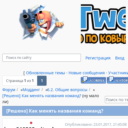
Регистрация
Вход
[
Обновленные темы
·
Новые сообщения
·
Участник
Страница
1
из
1
1
Форум
»
Моддинг
»
6.2. Общие вопросы
»
[Решено] Как менять названия команд?
(ну мало
ли)
[Решено] Как менять названия команд?
Опубликовано: 23.01.2017, 21:45:08