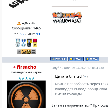
Админы
Сообщений:
1465
Реп:
92
/ Инв:
13
firsacho
Опубликовано: 24.01.2017, 06:43:30
Легендарный червь
Цитата
Unaited
(
)
можно попробовать через твик
кнопку для вывода popup-окна 
имени команды
Зачем заморачиваться? При соз