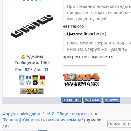
При создании новой команды 
предлагает создать ее вначале
уже существующей
нет такого
Цитата
firsacho
(
)
после можно сохранить под л
именем. Старую же - удалить
Админы
прогресс не сохраняется
Сообщений:
1465
Реп:
92
/ Инв:
13
Форум
»
Моддинг
»
6.2. Общие вопросы
»
[Решено] Как менять названия команд?
(ну мало
ли)