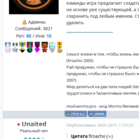
команды игра предлагает создат
на основе уже существующей, а 
сохранить под любым именем. Ст
Админы
удалить.
Сообщений:
3821
Реп:
85
/ Инв:
15
Смысл жизни в том, чтобы жизнь име
(firsacho 2005)
Рай придуман, чтобы не страшно бы
придуман, чтобы не страшно было жи
2007)
Мир делиться на два типа людей: Б
трудоголики и Талантливые лентяи. (f
mod.worms.pro - мод Worms Renewat
Unaited
Опубликовано: 24.01.2017, 11:31:27
Реальный чел
Цитата
firsacho
(
)