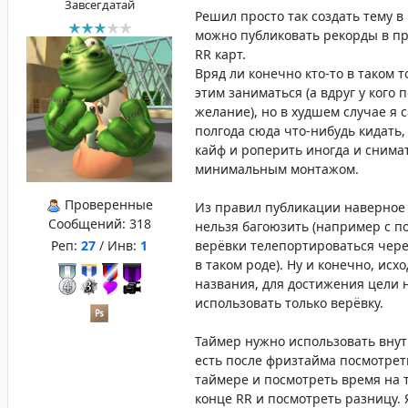
Завсегдатай
Решил просто так создать тему в
можно публиковать рекорды в п
RR карт.
Вряд ли конечно кто-то в таком т
этим заниматься (а вдруг у кого 
желание), но в худшем случае я с
полгода сюда что-нибудь кидать, 
кайф и роперить иногда и снимат
минимальным монтажом.
Проверенные
Из правил публикации наверное 
Сообщений:
318
нельзя багоюзить (например с 
Реп:
27
/ Инв:
1
верёвки телепортироваться через
в таком роде). Ну и конечно, исхо
названия, для достижения цели 
использовать только верёвку.
Таймер нужно использовать внут
есть после фризтайма посмотрет
таймере и посмотреть время на 
конце RR и посмотреть разницу. 