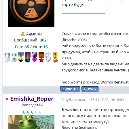
карте будет.
Админы
Смысл жизни в том, чтобы жизнь име
Сообщений:
3821
(firsacho 2005)
Рай придуман, чтобы не страшно бы
Реп:
85
/ Инв:
15
придуман, чтобы не страшно было жи
2007)
Мир делиться на два типа людей: Б
трудоголики и Талантливые лентяи. (f
mod.worms.pro - мод Worms Renewat
Emishka_Roper
Опубликовано: 16.11.2020, 16:16:43
Завсегдатай
firsacho
, очень чистое прохожд
не выложу видео теперь пока не
меньше чем за минуту)
буду трайхардить