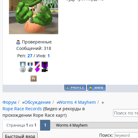
Проверенные
Сообщений:
318
Реп:
27
/ Инв:
1
Форум
»
Обсуждение
»
Worms 4 Mayhem
»
Rope Race Records
(Видео и рекорды в
прохождении Rope Race карт)
Страница
1
из
1
1
Поиск: