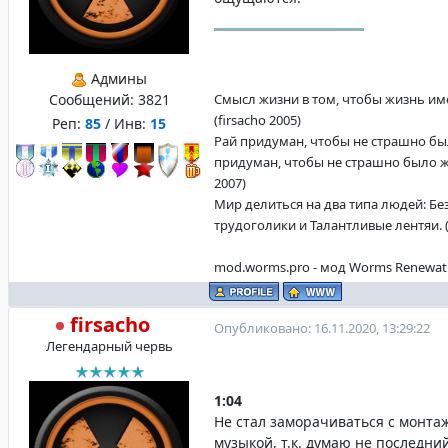
Админы
Сообщений:
3821
Смысл жизни в том, чтобы жизнь име
(firsacho 2005)
Реп:
85
/ Инв:
15
Рай придуман, чтобы не страшно бы
придуман, чтобы не страшно было жи
2007)
Мир делиться на два типа людей: Б
трудоголики и Талантливые лентяи. (f
mod.worms.pro - мод Worms Renewat
firsacho
Опубликовано: 16.11.2020, 13:29:22
Легендарный червь
1:04
Не стал заморачиваться с монта
музыкой, т.к. думаю не последни