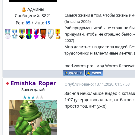
Админы
Смысл жизни в том, чтобы жизнь име
Сообщений:
3821
(firsacho 2005)
Реп:
85
/ Инв:
15
Рай придуман, чтобы не страшно бы
придуман, чтобы не страшно было жи
2007)
Мир делиться на два типа людей: Б
трудоголики и Талантливые лентяи. (f
mod.worms.pro - мод Worms Renewat
Emishka_Roper
Опубликовано: 13.11.2020, 01:57:58
Завсегдатай
Заснял небольшое видео с котам
1:07 (усердствовал час, от багов 
просто тошнит уже)