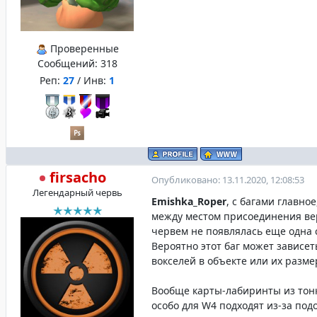
Проверенные
Сообщений:
318
Реп:
27
/ Инв:
1
firsacho
Опубликовано: 13.11.2020, 12:08:53
Легендарный червь
Emishka_Roper
, с багами главно
между местом присоединения ве
червем не появлялась еще одна 
Вероятно этот баг может зависет
вокселей в объекте или их разме
Вообще карты-лабиринты из тонк
особо для W4 подходят из-за под