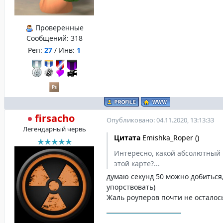
Проверенные
Сообщений:
318
Реп:
27
/ Инв:
1
firsacho
Опубликовано: 04.11.2020, 13:13:33
Легендарный червь
Цитата
Emishka_Roper
(
)
Интересно, какой абсолютный 
этой карте?...
думаю секунд 50 можно добиться
упорствовать)
Жаль роуперов почти не осталос