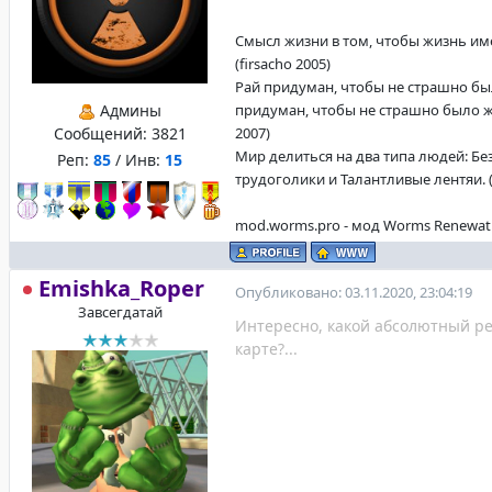
Смысл жизни в том, чтобы жизнь име
(firsacho 2005)
Рай придуман, чтобы не страшно бы
Админы
придуман, чтобы не страшно было жи
Сообщений:
3821
2007)
Мир делиться на два типа людей: Б
Реп:
85
/ Инв:
15
трудоголики и Талантливые лентяи. (f
mod.worms.pro - мод Worms Renewat
Emishka_Roper
Опубликовано: 03.11.2020, 23:04:19
Завсегдатай
Интересно, какой абсолютный ре
карте?...