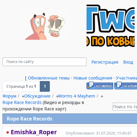
Регистрация
Вход
[
Обновленные темы
·
Новые сообщения
·
Участник
Страница
1
из
1
1
Форум
»
Обсуждение
»
Worms 4 Mayhem
»
Rope Race Records
(Видео и рекорды в
прохождении Rope Race карт)
Rope Race Records
Emishka_Roper
Опубликовано: 31.07.2020, 15:45:47