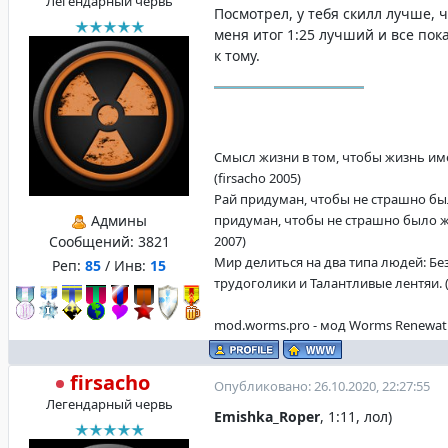
Легендарный червь
Посмотрел, у тебя скилл лучше, ч
меня итог 1:25 лучший и все пок
к тому.
Смысл жизни в том, чтобы жизнь име
(firsacho 2005)
Рай придуман, чтобы не страшно бы
Админы
придуман, чтобы не страшно было жи
Сообщений:
3821
2007)
Мир делиться на два типа людей: Б
Реп:
85
/ Инв:
15
трудоголики и Талантливые лентяи. (f
mod.worms.pro - мод Worms Renewat
firsacho
Опубликовано: 26.10.2020, 22:27:55
Легендарный червь
Emishka_Roper
, 1:11, лол)