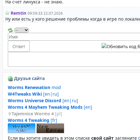
Друзья сайта
Worms Renewation
mod
W4Tweaks Wiki
[en|ru]
Worms Universe Discord
[en|ru]
Worms 4 Mayhem Tweaking Mods
[en]
Tajemnice Worms 4
[pl]
Worms 4 Tweaking
[fr]
Если вы хотите увидеть в этом спиcке
свой сайт
загляните