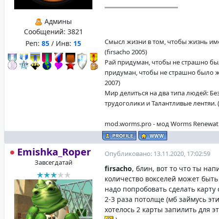
Админы
Сообщений:
3821
Смысл жизни в том, чтобы жизнь име
Реп:
85
/ Инв:
15
(firsacho 2005)
Рай придуман, чтобы не страшно бы
придуман, чтобы не страшно было жи
2007)
Мир делиться на два типа людей: Б
трудоголики и Талантливые лентяи. (f
mod.worms.pro - мод Worms Renewat
Emishka_Roper
Опубликовано: 13.11.2020, 17:02:59
Завсегдатай
firsacho
, блин, вот то что ты нап
количество вокселей может быть
надо попробовать сделать карту 
2-3 раза потолще (мб займусь эт
хотелось 2 карты запилить для 