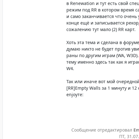
в Renewation и тут есть свой сп
режим под RR в котором время с
и само заканчивается что очень у
конце ещё и записывается рекорд
сожалению тут мало (2) RR карт.
Хоть эта тема и сделана в форуме
думаю никто не будет против уви
раны по другим играм (WA, W3D).
тему именно здесь так как я игра
W4.
Так или иначе вот мой очередно
[RR]Empty Walls за 1 минуту и 12 
enjoyте:
Сообщение отредактировал
Em
ПТ, 31.07