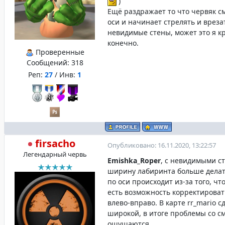
)
Ещё раздражает то что червяк с
оси и начинает стрелять и вреза
невидимые стены, может это я к
конечно.
Проверенные
Сообщений:
318
Реп:
27
/ Инв:
1
firsacho
Опубликовано: 16.11.2020, 13:22:57
Легендарный червь
Emishka_Roper
, с невидимыми с
ширину лабиринта больше дела
по оси происходит из-за того, чт
есть возможность корректироват
влево-вправо. В карте rr_mario с
широкой, в итоге проблемы со 
ощущаются.