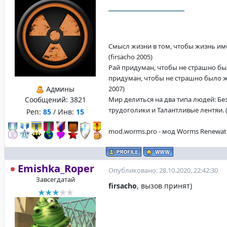
Смысл жизни в том, чтобы жизнь име
(firsacho 2005)
Рай придуман, чтобы не страшно бы
придуман, чтобы не страшно было жи
Админы
2007)
Сообщений:
3821
Мир делиться на два типа людей: Б
трудоголики и Талантливые лентяи. (f
Реп:
85
/ Инв:
15
mod.worms.pro - мод Worms Renewat
Emishka_Roper
Опубликовано: 28.10.2020, 22:42:30
Завсегдатай
firsacho
, вызов принят)