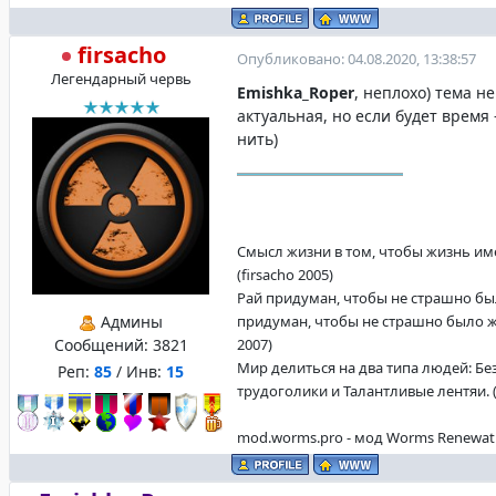
firsacho
Опубликовано: 04.08.2020, 13:38:57
Легендарный червь
Emishka_Roper
, неплохо) тема н
актуальная, но если будет время 
нить)
Смысл жизни в том, чтобы жизнь име
(firsacho 2005)
Рай придуман, чтобы не страшно бы
Админы
придуман, чтобы не страшно было жи
Сообщений:
3821
2007)
Мир делиться на два типа людей: Б
Реп:
85
/ Инв:
15
трудоголики и Талантливые лентяи. (f
mod.worms.pro - мод Worms Renewat