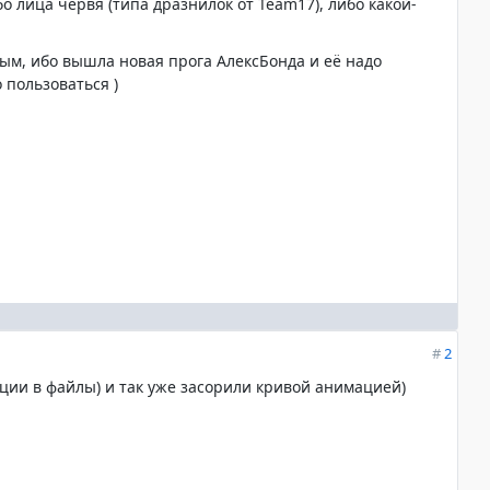
о лица червя (типа дразнилок от Team17), либо какой-
ым, ибо вышла новая прога АлексБонда и её надо
 пользоваться )
#
2
ции в файлы) и так уже засорили кривой анимацией)