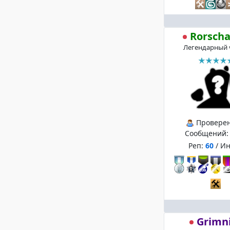
Rorsch
Легендарный 
Провере
Сообщений
Реп:
60
/ И
Grimn