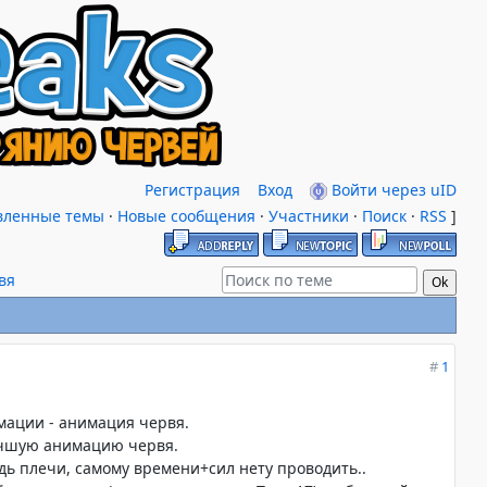
Регистрация
Вход
Войти через uID
вленные темы
·
Новые сообщения
·
Участники
·
Поиск
·
RSS
]
вя
#
1
мации - анимация червя.
учшую анимацию червя.
дь плечи, самому времени+сил нету проводить..