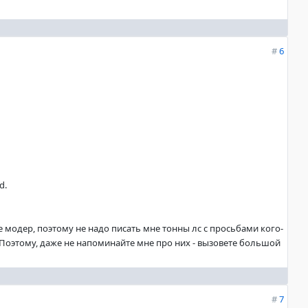
#
6
d.
не модер, поэтому не надо писать мне тонны лс с просьбами кого-
. Поэтому, даже не напоминайте мне про них - вызовете большой
#
7