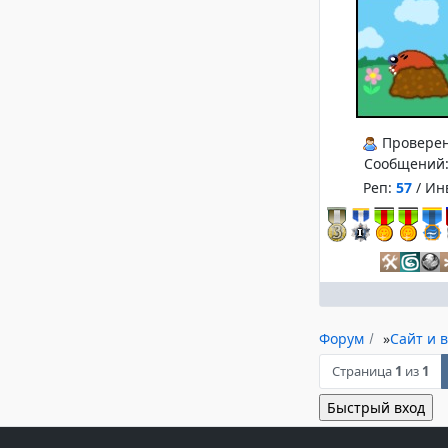
Провере
Сообщений
Реп:
57
/ Ин
Форум
»
Сайт и в
Страница
1
из
1