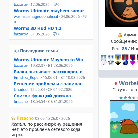
bazarov
· 12.06.2026 ·
0
Worms Ultimate mayhem samurai helmet
wormsarmageddonoficial
· 04.06.2026 ·
0
Worms 3D Hud HD 1.2
bazarov
· 31.05.2026 ·
7
Админ
Сообщений
Реп:
85
/ Ин
Последние темы
Worms Ultimate Mayhem to Worms 4 Mayhem
bazarov
· 19:32:37 · ВТ 23.06.2026
Балка вызывает рассинхрон в онлайне W3D, W4M, WUM
Emishka_Roper
· 15:06:01 · ВТ 10.03.2026
Woite
Решение проблемы с залипанием клавиш при свернутом окне
Его узнают в
Unaited
· 12:55:34 · СР 04.02.2026
Список функций движка
firsacho
· 18:54:54 · СБ 31.01.2026