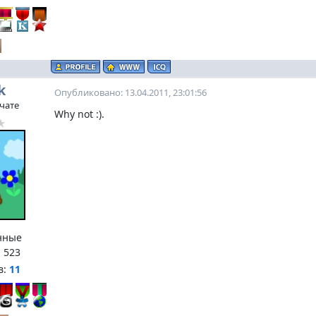
k
Опубликовано: 13.04.2011, 23:01:56
 чате
Why not :).
нные
:
523
в:
11