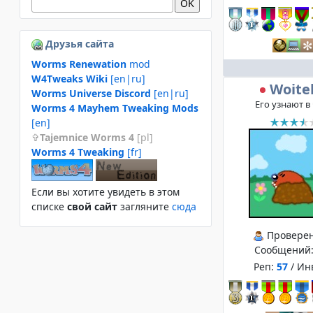
Друзья сайта
Worms Renewation
mod
W4Tweaks Wiki
[en|ru]
Woite
Worms Universe Discord
[en|ru]
Его узнают в
Worms 4 Mayhem Tweaking Mods
[en]
Tajemnice Worms 4
[pl]
Worms 4 Tweaking
[fr]
Если вы хотите увидеть в этом
спиcке
свой сайт
загляните
сюда
Провере
Сообщений
Реп:
57
/ Ин