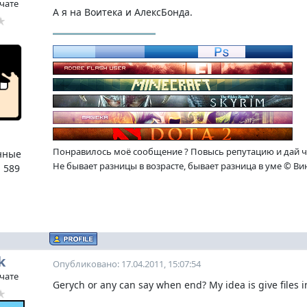
 чате
А я на Воитека и АлексБонда.
Понравилось моё сообщение ? Повысь репутацию и дай ч
нные
Не бывает разницы в возрасте, бывает разница в уме © Ви
:
589
k
Опубликовано: 17.04.2011, 15:07:54
 чате
Gerych or any can say when end? My idea is give files i