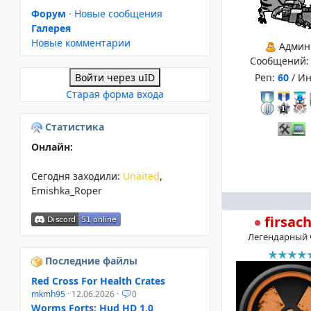
Форум
·
Новые сообщения
Галерея
Новые комментарии
Админ
Сообщений
Реп:
60
/ И
Войти через uID
Старая форма входа
Статистика
Онлайн:
Сегодня заходили:
Unaited
,
Emishka_Roper
firsac
Легендарный 
Последние файлы
Red Cross For Health Crates
mkmh95
· 12.06.2026 ·
0
Worms Forts: Hud HD 1.0