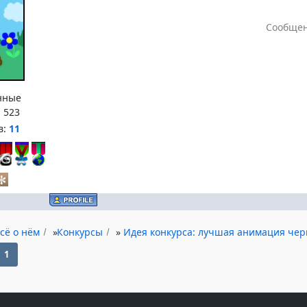
Сообщен
нные
:
523
в:
11
сё о нём
»
Конкурсы
»
Идея конкурса: лучшая анимация чер
1