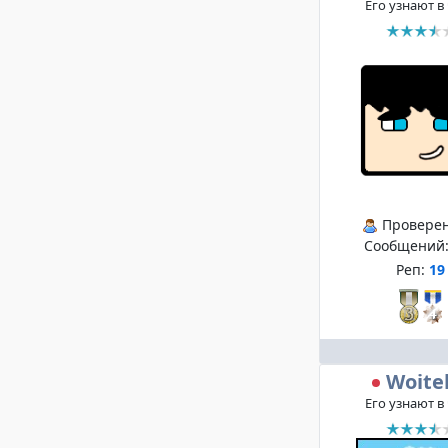
Его узнают в
Провере
Сообщений
Реп:
19
Woite
Его узнают в