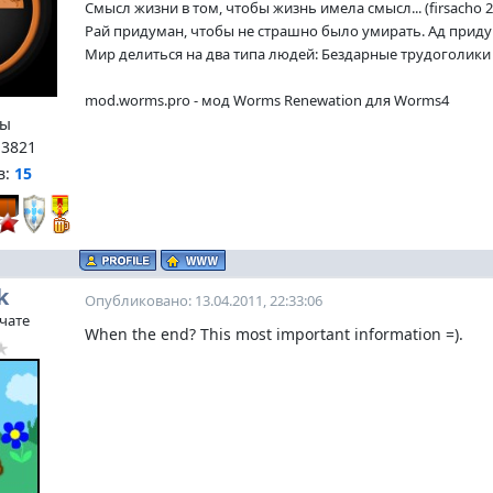
Смысл жизни в том, чтобы жизнь имела смысл... (firsacho 2
Рай придуман, чтобы не страшно было умирать. Ад придум
Мир делиться на два типа людей: Бездарные трудоголики и
mod.worms.pro - мод Worms Renewation для Worms4
ы
:
3821
в:
15
k
Опубликовано: 13.04.2011, 22:33:06
 чате
When the end? This most important information =).