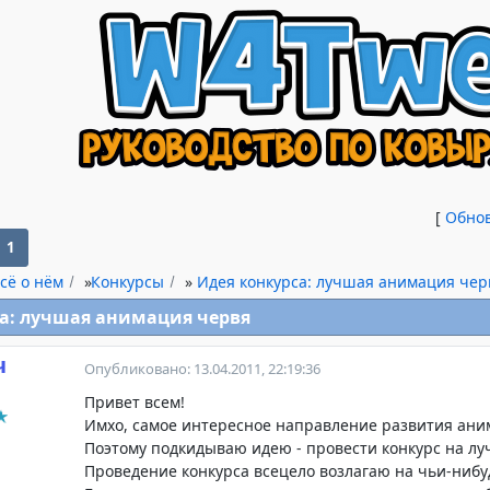
[
Обно
1
сё о нём
»
Конкурсы
»
Идея конкурса: лучшая анимация чер
а: лучшая анимация червя
ч
Опубликовано: 13.04.2011, 22:19:36
Привет всем!
Имхо, самое интересное направление развития ани
Поэтому подкидываю идею - провести конкурс на л
Проведение конкурса всецело возлагаю на чьи-нибу