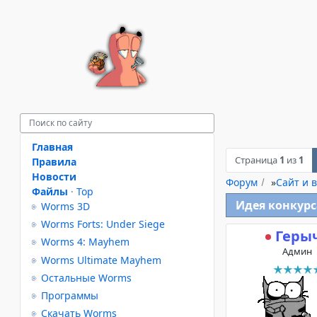
Главная
Страница
1
из
1
Правила
Новости
Форум
»
Сайт и в
Файлы
·
Top
Идея конкурс
Worms 3D
Worms Forts: Under Siege
Геры
Worms 4: Mayhem
Админ
Worms Ultimate Mayhem
Остальные Worms
Программы
Скачать Worms