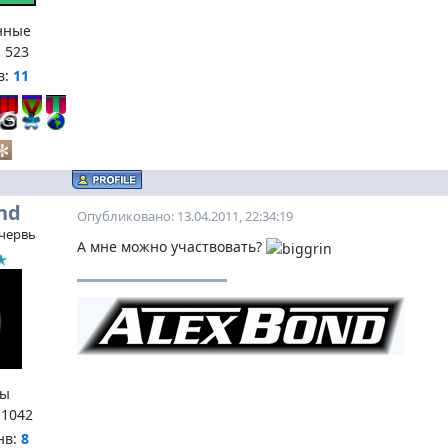
нные
:
523
в:
11
nd
Опубликовано: 13.04.2011, 22:34:19
червь
А мне можно участвовать?
ы
:
1042
нв:
8