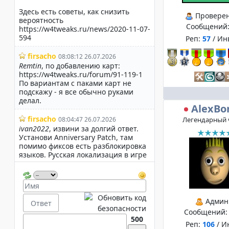
Провере
Сообщений
Реп:
57
/ Ин
AlexBo
Легендарный 
Админ
Сообщений
500
Реп:
106
/ И