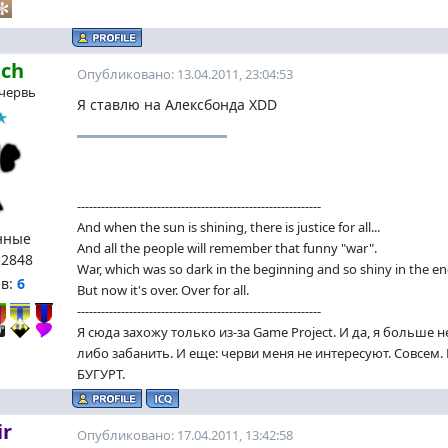
ach
Опубликовано: 13.04.2011, 23:04:53
червь
Я ставлю на Алексбонда XDD
-------------------------------------------------------------
And when the sun is shining, there is justice for all...
нные
And all the people will remember that funny "war".
:
2848
War, which was so dark in the beginning and so shiny in the en
нв:
6
But now it's over. Over for all.
-------------------------------------------------------------
Я сюда захожу только из-за Game Project. И да, я больше 
либо забанить. И еще: черви меня не интересуют. Совсем
БУГУРТ.
ir
Опубликовано: 17.04.2011, 13:42:58