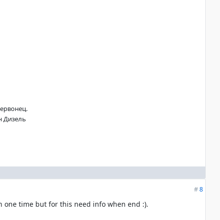
ервонец.
н Дизель
#
8
n one time but for this need info when end :).