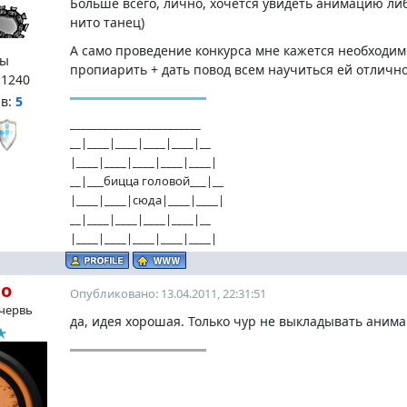
Больше всего, лично, хочется увидеть анимацию либ
нито танец)
А само проведение конкурса мне кажется необходим
ы
пропиарить + дать повод всем научиться ей отлично
:
1240
нв:
5
________________________
__|____|____|____|____|__
|____|____|____|____|____|
__|___бицца головой___|__
|____|____|сюда|____|____|
__|____|____|____|____|__
|____|____|____|____|____|
ho
Опубликовано: 13.04.2011, 22:31:51
червь
да, идея хорошая. Только чур не выкладывать анима