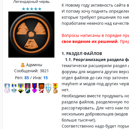
Легендарный червь
К Новому году активность сайта 
И потому хочу поднять определе
которые требуют решения по ним
поработаем немного над качеств
Вопросы написаны в порядке пр
свое видение их решений
. Пре
1. РАЗДЕЛ ФАЙЛОВ
1.1. Реорганизация раздела ф
Админы
тематически расширили раздел 
Сообщений:
3821
форумы для модинга других верс
Реп:
85
/ Инв:
15
отдел файлов до сих пор заточе
mayhem и модов под других черв
нет.
Необходимо вместе продумать н
раздела файлов, разделенную по 
рассортировать. Для чего нам п
нескольких добровольцев (модов 
больше тысячи!).
Соответственно надо будет порыс