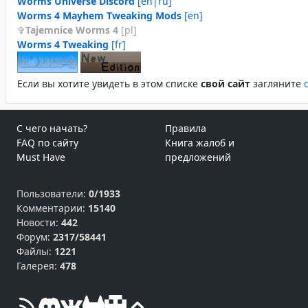
Worms Universe Discord
[en|ru]
Worms 4 Mayhem Tweaking Mods
[en]
Tajemnice Worms 4
[pl]
Worms 4 Tweaking
[fr]
Если вы хотите увидеть в этом спиcке
свой сайт
загляните
С чего начать?
Правила
FAQ по сайту
Книга жалоб и
Must Have
предложений
Пользователи:
0/1933
Комментарии:
15140
Новости:
442
Форум:
2317/58441
Файлы:
1221
Галерея:
478