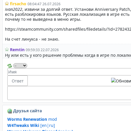
Друзья сайта
Worms Renewation
mod
W4Tweaks Wiki
[en|ru]