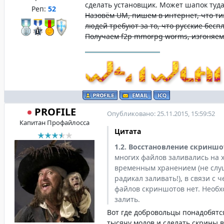
сделать установщик. Может шапок туда
Реп:
52
Назовём UM, пишем в интернет, что ти
людей требуют за то, что русские бесп
Получаем f2p mmorpg worms, изгоняем 
PROFILE
Опубликовано: 25.11.2015, 15:59:52
Капитан Профайлосса
Цитата
1.2. Восстановление скриншо
многих файлов заливались на х
временным хранением (не слу
радикал заливать!), в связи с 
файлов скриншотов нет. Необх
залить.
Вот где добровольцы понадобятс
тысячу модов и сделать скрины в 