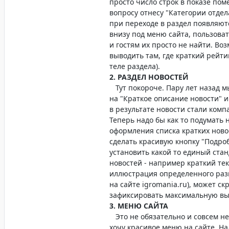
просто число строк в показе пом
вопросу отнесу "Категории отде
при переходе в раздел появляютс
внизу под меню сайта, пользова
и гостям их просто не найти. Во
выводить там, где краткий рейтин
теле раздела).
2. РАЗДЕЛ НОВОСТЕЙ
Тут покороче. Пару лет назад м
на "Краткое описание новости" и
в результате новости стали компа
Теперь надо бы как то подумать 
оформления списка кратких ново
сделать красивую кнопку "Подро
установить какой то единый стан
новостей - например краткий тек
иллюстрация определенного раз
на сайте igromania.ru), может ск
зафиксировать максимальную выс
3. МЕНЮ САЙТА
Это не обязательно и совсем не 
хочу красивое меню на сайте. Над