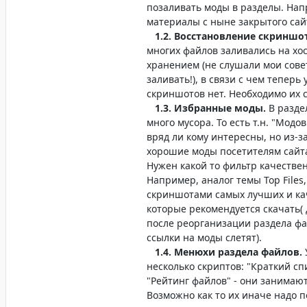
позаливать моды в разделы. Нап
материалы с ныне закрытого сай
1.2. Восстановление скриншо
многих файлов заливались на хо
хранением (не слушали мои сове
заливать!), в связи с чем теперь
скриншотов нет. Необходимо их с
1.3. Избранные моды.
В разде
много мусора. То есть т.н. "Модо
вряд ли кому интересны, но из-з
хорошие моды посетителям сайта
Нужен какой то фильтр качестве
Например, аналог темы Top Files,
скриншотами самых лучших и ка
которые рекомендуется скачать( 
после реорганизации раздела фа
ссылки на моды слетят).
1.4. Менюхи раздела файлов.
несколько скриптов: "Краткий сп
"Рейтинг файлов" - они занимают
Возможно как то их иначе надо п