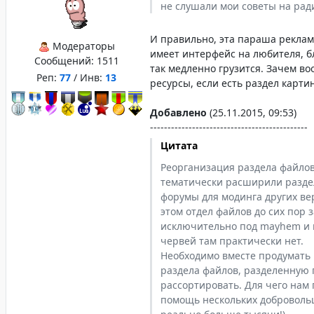
не слушали мои советы на рад
И правильно, эта параша рекла
Модераторы
имеет интерфейс на любителя, бл
Сообщений:
1511
так медленно грузится. Зачем в
Реп:
77
/ Инв:
13
ресурсы, если есть раздел карти
Добавлено
(25.11.2015, 09:53)
---------------------------------------------
Цитата
Реорганизация раздела файлов
тематически расширили раздел
форумы для модинга других ве
этом отдел файлов до сих пор 
исключительно под mayhem и 
червей там практически нет.
Необходимо вместе продумать 
раздела файлов, разделенную п
рассортировать. Для чего нам 
помощь нескольких добровольц