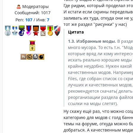
Где ридми, который проделал эт
Модераторы
И кстати если скрины переделыв
Сообщений:
1017
заливать их туда, откуда они не 
Реп:
107
/ Инв:
7
тот же раздел "рисунки" у нас)
Цитата
1.3. Избранные моды.
В разде
много мусора. То есть т.н. "Мо
которые вряд ли кому интересн
искать реально хорошие моды 
крайне неудобно. Нужен какой
качественных модов. Например
Files, где собран список со с
лучших и качественных модов,
рекомендуется скачать( делать
реорганизации раздела файлов
ссылки на моды слетят).
Ну скажу ещё раз, что можно со
категорию для модов с голд банн
темы на форуме, откуда можно б
добраться. А качественным мода