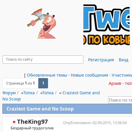
Регистрация
Вход
[
Обновленные темы
·
Новые сообщения
·
Участник
Страница
1
из
1
1
Архив - то
Форум
»
Топка
»
Топка
»
Craziest Game and
No Scoop
Craziest Game and No Scoop
TheKing97
Опубликовано: 02.09.2015, 13:36:54
Бездарный трудоголик