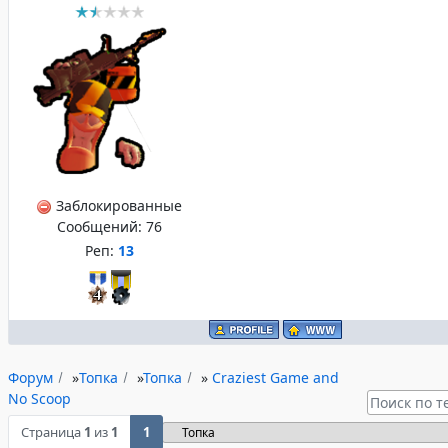
Заблокированные
Сообщений:
76
Реп:
13
Форум
»
Топка
»
Топка
»
Craziest Game and
No Scoop
Страница
1
из
1
1