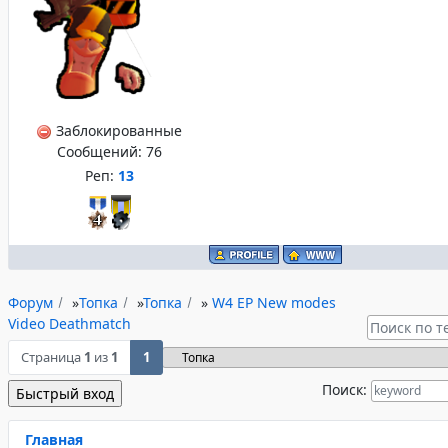
Заблокированные
Сообщений:
76
Реп:
13
Форум
»
Топка
»
Топка
»
W4 EP New modes
Video Deathmatch
Страница
1
из
1
1
Поиск:
Главная