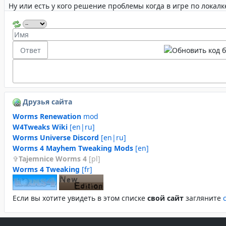
Друзья сайта
Worms Renewation
mod
W4Tweaks Wiki
[en|ru]
Worms Universe Discord
[en|ru]
Worms 4 Mayhem Tweaking Mods
[en]
Tajemnice Worms 4
[pl]
Worms 4 Tweaking
[fr]
Если вы хотите увидеть в этом спиcке
свой сайт
загляните