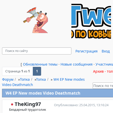
Регистрация
Вход
[
Обновленные темы
·
Новые сообщения
·
Участник
Страница
1
из
1
1
Архив - то
Форум
»
Топка
»
Топка
»
W4 EP New modes
Video Deathmatch
W4 EP New modes Video Deathmatch
TheKing97
Опубликовано: 25.04.2015, 13:16:24
Бездарный трудоголик