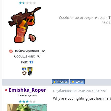
Сообщение отредактировал
T
25.04
Заблокированные
Сообщений:
76
Реп:
13
Emishka_Roper
Опубликовано: 05.05.2015, 00:15:51
Завсегдатай
Why are you fighting just hammer