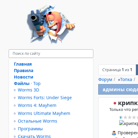
Главная
Страница
1
из
1
Правила
Новости
Форум
»
Топка
Файлы
·
Top
админы сюда
Worms 3D
Worms Forts: Under Siege
крипк
Worms 4: Mayhem
Только что ре
Worms Ultimate Mayhem
Остальные Worms
Программы
Провере
Скачать Worms