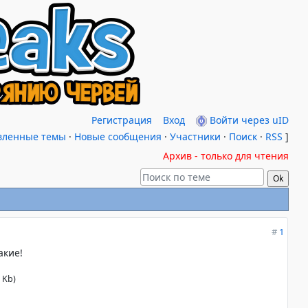
Регистрация
Вход
Войти через uID
вленные темы
·
Новые сообщения
·
Участники
·
Поиск
·
RSS
]
Архив - только для чтения
#
1
акие!
8 Kb)