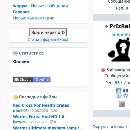
Сообщени
Форум
·
Новые сообщения
Реп:
0
Галерея
Новые комментарии
PrIzRa
Войти через uID
Старая форма входа
Статистика
Онлайн:
Заблокиро
Сообщений
Реп:
93
/ Ин
Последние файлы
Red Cross For Health Crates
mkmh95
· 12.06.2026 ·
0
Worms Forts: Hud HD 1.0
bazarov
· 12.06.2026 ·
0
Форум
»
Топка
Worms Ultimate mayhem samurai helmet