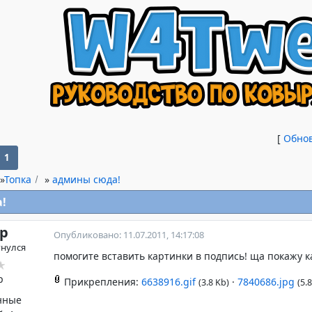
[
Обно
1
»
Топка
»
админы сюда!
!
р
Опубликовано: 11.07.2011, 14:17:08
гнулся
помогите вставить картинки в подпись! ща покажу к
Прикрепления:
6638916.gif
·
7840686.jpg
(3.8 Kb)
(5.
нные