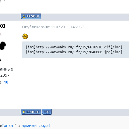
й:
1
K0
Опубликовано: 11.07.2011, 14:29:23
[img]http://w4tweaks.ru/_fr/15/6638916.gif[/img]
[img]http://w4tweaks.ru/_fr/15/7840686.jpg[/img]
ванные
:
2357
в:
16
»
Топка
»
админы сюда!