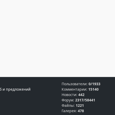
Пользователи:
0/1933
б и предложений
Комментарии:
15140
Новости:
442
Форум:
2317/58441
Файлы:
1221
Галерея:
478