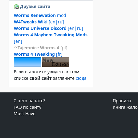
Друзья сайта
Worms Renewation
mod
W4Tweaks Wiki
[en|ru]
Worms Universe Discord
[en|ru]
Worms 4 Mayhem Tweaking Mods
[en]
Tajemnice Worms 4
[pl]
Worms 4 Tweaking
[fr]
Если вы хотите увидеть в этом
спиcке
свой сайт
загляните
сюда
С чего начать?
Правила
FAQ по сайту
Книга жало
Must Have