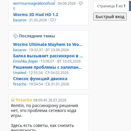
wormsarmageddonoficial
· 04.06.2026 ·
Страница
1
из
1
0
Worms 3D Hud HD 1.2
bazarov
· 31.05.2026 ·
7
Последние темы
Worms Ultimate Mayhem to Worms 4 Mayhem
bazarov
· 19:32:37 · ВТ 23.06.2026
Балка вызывает рассинхрон в онлайне W3D, W4M, WUM
Emishka_Roper
· 15:06:01 · ВТ 10.03.2026
Решение проблемы с залипанием клавиш при свернутом окне
Unaited
· 12:55:34 · СР 04.02.2026
Список функций движка
firsacho
· 18:54:54 · СБ 31.01.2026