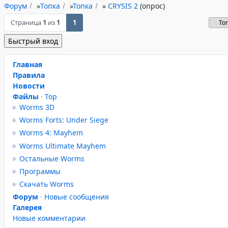
Форум
»
Топка
»
Топка
»
CRYSIS 2
(опрос)
Страница
1
из
1
1
Главная
Правила
Новости
Файлы
·
Top
Worms 3D
Worms Forts: Under Siege
Worms 4: Mayhem
Worms Ultimate Mayhem
Остальные Worms
Программы
Скачать Worms
Форум
·
Новые сообщения
Галерея
Новые комментарии