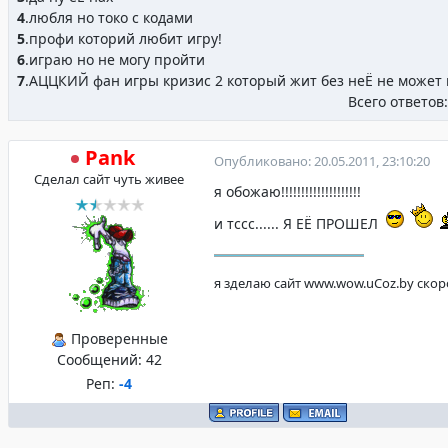
4
.
любля но токо с кодами
5
.
профи которий любит игру!
6
.
играю но не могу пройти
7
.
АЦЦКИЙ фан игры кризис 2 который жит без неЁ не может к
Всего ответов
Pank
Опубликовано: 20.05.2011, 23:10:20
Сделал сайт чуть живее
я обожаю!!!!!!!!!!!!!!!!!!!!
и тссс...... Я ЕЁ ПРОШЕЛ
я зделаю сайт www.wow.uCoz.by ско
Проверенные
Сообщений:
42
Реп:
-4