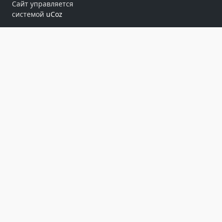
Сайт управляется
системой
uCoz