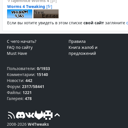
Tajemnice Worms 4
[pl]
Worms 4 Tweaking
[fr]
Если вы хотите увидеть в этом спиcке
свой сайт
загляните
С чего начать?
Правила
FAQ по сайту
Книга жалоб и
Must Have
предложений
Пользователи:
0/1933
Комментарии:
15140
Новости:
442
Форум:
2317/58441
Файлы:
1221
Галерея:
478
2008-2026
W4Tweaks