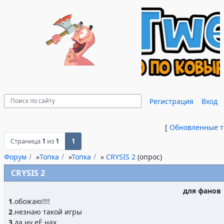
Регистрация
Вход
[
Обновленные 
Страница
1
из
1
1
Форум
»
Топка
»
Топка
»
CRYSIS 2
(опрос)
CRYSIS 2
для фанов
1
.
обожаю!!!!
2
.
незнаю такой игры
3
.
да ну еЁ нах