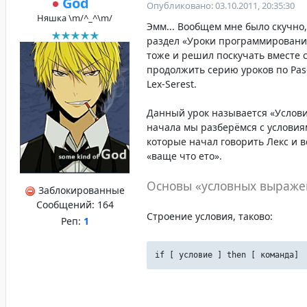
God
Опубликовано: 03.10.2011, 20:35:30
Няшка \m/^_^\m/
Эмм... Вообщем мне было скучно,
раздел «Уроки программировани
тоже и решил поскучать вместе 
продолжить серию уроков по Pas
Lex-Serest.
Данный урок называется «Услови
начала мы разберёмся с условия
которые начал говорить Лекс и 
«ваще что ето».
Основы «условных выраже
Заблокированные
Сообщений:
164
Строение условия, таково:
Реп:
1
if [ условие ] then [ команда]