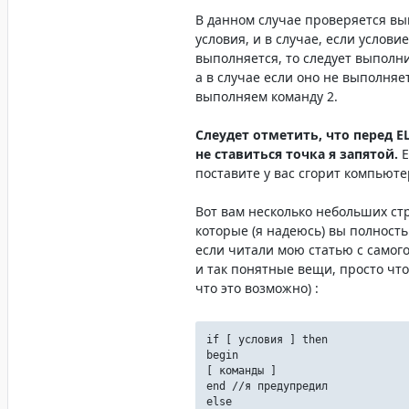
В данном случае проверяется в
условия, и в случае, если условие
выполняется, то следует выполни
а в случае если оно не выполняет
выполняем команду 2.
Слеудет отметить, что перед E
не ставиться точка я запятой.
Е
поставите у вас сгорит компьюте
Вот вам несколько небольших стр
которые (я надеюсь) вы полност
если читали мою статью с самого
и так понятные вещи, просто чт
что это возможно) :
if [ условия ] then
begin
[ команды ]
end //я предупредил
else