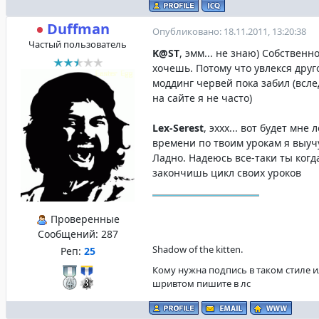
Duffman
Опубликовано: 18.11.2011, 13:20:38
Частый пользователь
K@ST
, эмм... не знаю) Собственн
хочешь. Потому что увлекся друг
моддинг червей пока забил (всле
на сайте я не часто)
Lex-Serest
, эххх... вот будет мне л
времени по твоим урокам я выучу
Ладно. Надеюсь все-таки ты когд
закончишь цикл своих уроков
Проверенные
Сообщений:
287
Shadow of the kitten.
Реп:
25
Кому нужна подпись в таком стиле и
шривтом пишите в лс