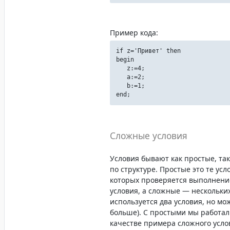
Пример кода:
if z='Привет' then
begin
z:=4;
a:=2;
b:=1;
end;
Сложные условия
Условия бывают как простые, та
по структуре. Простые это те усл
которых проверяется выполнени
условия, а сложные — нескольки
используется два условия, но мо
больше). С простыми мы работали
качестве примера сложного усло