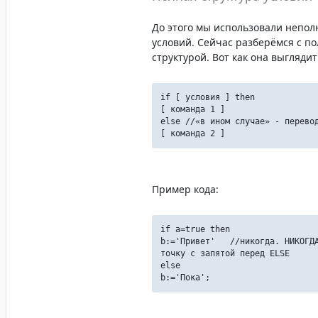
До этого мы использовали непол
условий. Сейчас разберёмся с п
структурой. Вот как она выглядит
if [ условия ] then
[ команда 1 ]
else //«в ином случае» - перево
[ команда 2 ]
Пример кода:
if a=true then
b:='Привет' //никогда. НИКОГДА
точку с запятой перед ELSE
else
b:='Пока';