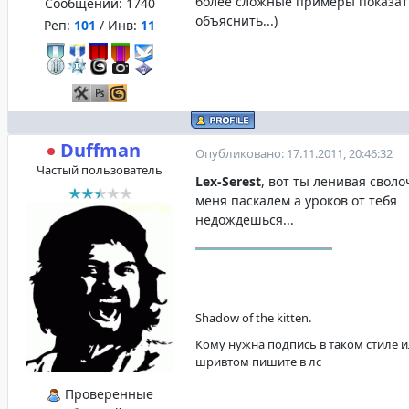
более сложные примеры показат
Сообщений:
1740
объяснить...)
Реп:
101
/ Инв:
11
Duffman
Опубликовано: 17.11.2011, 20:46:32
Частый пользователь
Lex-Serest
, вот ты ленивая своло
меня паскалем а уроков от тебя
недождешься...
Shadow of the kitten.
Кому нужна подпись в таком стиле и
шривтом пишите в лс
Проверенные