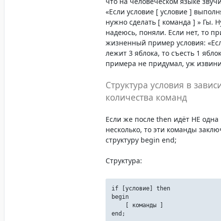
что на человеческом языке звуч
«Если условие [ условие ] выполн
нужно сделать [ команда ] » Гы. 
надеюсь, поняли. Если нет, то п
жизненный пример условия: «Есл
лежит 3 яблока, то съесть 1 ябло
примера не придумал, уж извини
Структура условия в завис
количества команд
Если же после then идёт НЕ одна 
несколько, то эти команды заклю
структуру begin end;
Структура:
if [условие] then
begin
[ команды ]
end;