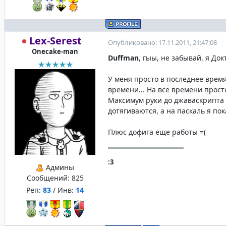
Lex-Serest
Опубликовано: 17.11.2011, 21:47:08
Onecake-man
Duffman
, гыы, не забывай, я Док
У меня просто в последнее врем
времени... На все времени просто
Максимум руки до джаваскрипта
дотягиваются, а на паскаль я пока
Плюс дофига еще работы =(
:3
Админы
Сообщений:
825
Реп:
83
/ Инв:
14