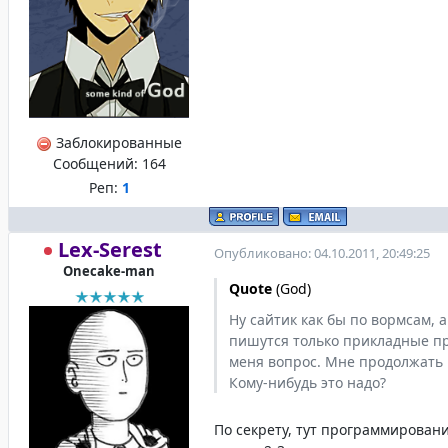
Заблокированные
Сообщений:
164
Реп:
1
Lex-Serest
Опубликовано: 04.10.2011, 20:49:25
Onecake-man
Quote
(
God
)
Ну сайтик как бы по вормсам, а
пишутся только прикладные п
меня вопрос. Мне продолжать 
Кому-нибудь это надо?
По секрету, тут программирован