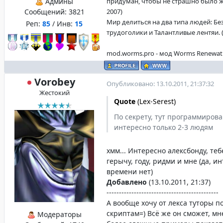
Админы
придуман, чтобы не страшно было жи
Сообщений:
3821
2007)
Мир делиться на два типа людей: Б
Реп:
85
/ Инв:
15
трудоголики и Талантливые лентяи. (f
mod.worms.pro - мод Worms Renewat
Vorobey
Опубликовано: 13.10.2011, 21:37:32
Жестокий
Quote
(
Lex-Serest
)
По секрету, тут программиров
интересно только 2-3 людям
хмм... Интересно алексбонду, теб
герычу, году, ридми и мне (да, и
времени нет)
Добавлено
(13.10.2011, 21:37)
---------------------------------------------
А вообще хочу от лекса туторы п
скриптам=) Всё же он сможет, мн
Модераторы