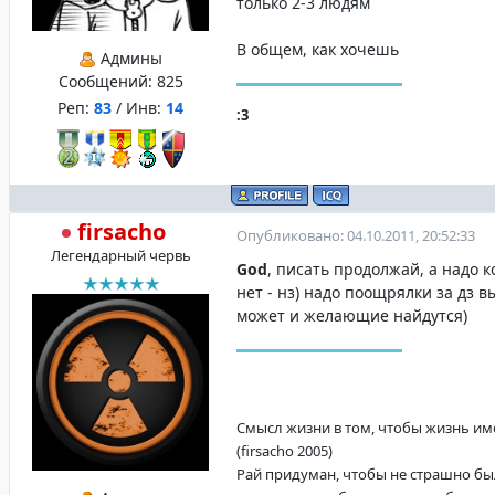
только 2-3 людям
В общем, как хочешь
Админы
Сообщений:
825
Реп:
83
/ Инв:
14
:3
firsacho
Опубликовано: 04.10.2011, 20:52:33
Легендарный червь
God
, писать продолжай, а надо к
нет - нз) надо поощрялки за дз в
может и желающие найдутся)
Смысл жизни в том, чтобы жизнь име
(firsacho 2005)
Рай придуман, чтобы не страшно бы