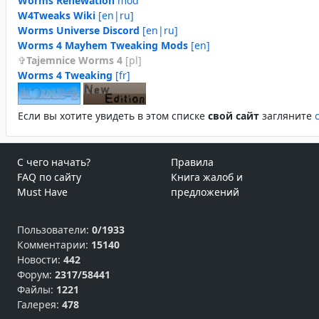
Worms Renewation
mod
W4Tweaks Wiki
[en|ru]
Worms Universe Discord
[en|ru]
Worms 4 Mayhem Tweaking Mods
[en]
Tajemnice Worms 4
[pl]
Worms 4 Tweaking
[fr]
Если вы хотите увидеть в этом спиcке
свой сайт
загляните
С чего начать?
Правила
FAQ по сайту
Книга жалоб и
Must Have
предложений
Пользователи:
0/1933
Комментарии:
15140
Новости:
442
Форум:
2317/58441
Файлы:
1221
Галерея:
478