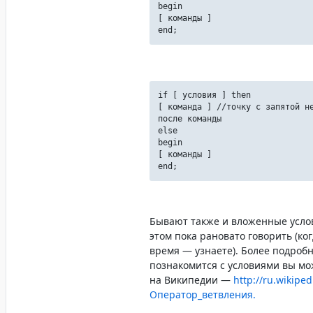
begin
[ команды ]
end;
if [ условия ] then
[ команда ] //точку с запятой н
после команды
else
begin
[ команды ]
end;
Бывают также и вложенные услов
этом пока рановато говорить (ко
время — узнаете). Более подроб
познакомится с условиями вы мо
на Википедии —
http://ru.wikiped
Оператор_ветвления.