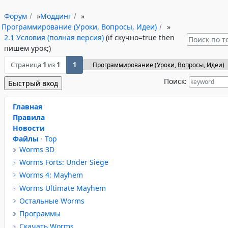
Форум
»
Моддинг
»
Программирование (Уроки, Вопросы, Идеи)
»
2.1 Условия (полная версия)
(if скучно=true then
пишем урок;)
Страница
1
из
1
1
Поиск:
Главная
Правила
Новости
Файлы
·
Top
Worms 3D
Worms Forts: Under Siege
Worms 4: Mayhem
Worms Ultimate Mayhem
Остальные Worms
Программы
Скачать Worms