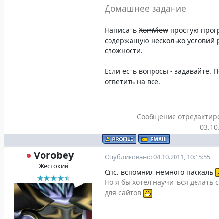
Домашнее задание
Написать
XomView
простую прог
содержащую несколько условий 
сложности.
Если есть вопросы - задавайте. 
ответить на все.
Сообщение отредактир
03.10
Vorobey
Опубликовано: 04.10.2011, 10:15:55
Жестокий
Спс, вспомнил немного паскаль
Но я бы хотел научиться делать с
для сайтов