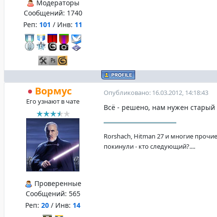
Модераторы
Сообщений:
1740
Реп:
101
/ Инв:
11
Вормус
Опубликовано: 16.03.2012, 14:18:43
Его узнают в чате
Всё - решено, нам нужен старый 
Rorshach, Hitman 27 и многие прочие
покинули - кто следующий?....
Проверенные
Сообщений:
565
Реп:
20
/ Инв:
14