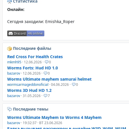
Статистика
Онлайн:
Сегодня заходили:
Emishka_Roper
Последние файлы
Red Cross For Health Crates
mkmh95
· 12.06.2026 ·
0
Worms Forts: Hud HD 1.0
bazarov
· 12.06.2026 ·
0
Worms Ultimate mayhem samurai helmet
wormsarmageddonoficial
· 04.06.2026 ·
0
Worms 3D Hud HD 1.2
bazarov
· 31.05.2026 ·
7
Последние темы
Worms Ultimate Mayhem to Worms 4 Mayhem
bazarov
· 19:32:37 · ВТ 23.06.2026
Балка вызывает рассинхрон в онлайне W3D, W4M, WUM