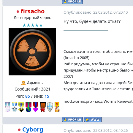
firsacho
Опубликовано: 22.03.2012, 07:20:40
Легендарный червь
Ну что, будем делать откат?
Смысл жизни в том, чтобы жизнь име
(firsacho 2005)
Рай придуман, чтобы не страшно бы
придуман, чтобы не страшно было жи
2007)
Админы
Мир делиться на два типа людей: Б
Сообщений:
3821
трудоголики и Талантливые лентяи. (f
Реп:
85
/ Инв:
15
mod.worms.pro - мод Worms Renewat
Cyborg
Опубликовано: 22.03.2012, 08:40:26