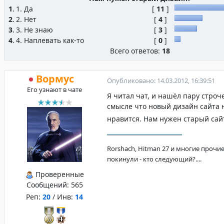
1
.
1. Да
[
11
]
2
.
2. Нет
[
4
]
3
.
3. Не знаю
[
3
]
4
.
4. Наплевать как-то
[
0
]
Всего ответов:
18
Вормус
Опубликовано: 14.03.2012, 16:39:51
Его узнают в чате
Я читал чат, и нашёл пару строче
смысле что новый дизайн сайта 
нравится. Нам нужен старый сай
Rorshach, Hitman 27 и многие прочие
покинули - кто следующий?....
Проверенные
Сообщений:
565
Реп:
20
/ Инв:
14