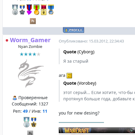
Worm_Gamer
Опубликовано: 15.03.2012, 22:34:43
Nyan Zombie
Quote
(
Cyborg
)
Я за старый
ага
Quote
(
Vorobey
)
этот серый... Если хотите, что-бы 
Проверенные
протянул больше года, добавьте к
Сообщений:
1327
Реп:
49
/ Инв:
11
you for new desing?