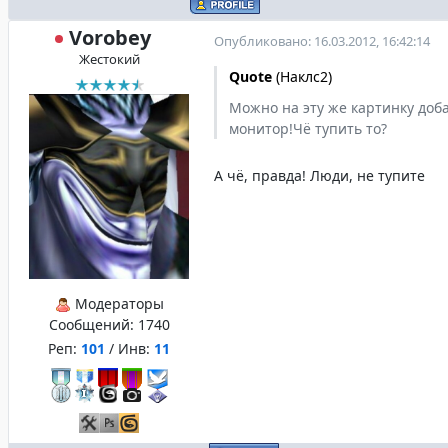
Vorobey
Опубликовано: 16.03.2012, 16:42:14
Жестокий
Quote
(
Наклс2
)
Можно на эту же картинку доб
монитор!Чё тупить то?
А чё, правда! Люди, не тупите
Модераторы
Сообщений:
1740
Реп:
101
/ Инв:
11