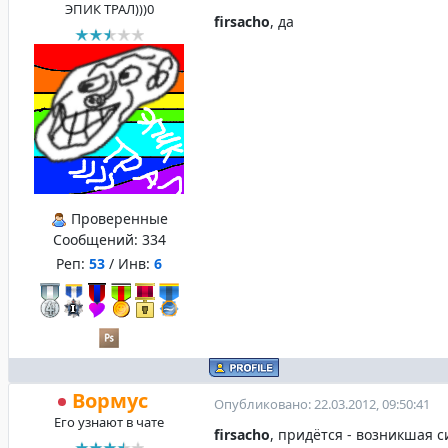
ЭПИК ТРАЛ)))0
firsacho
, да
Проверенные
Сообщений:
334
Реп:
53
/ Инв:
6
Вормус
Опубликовано: 22.03.2012, 09:50:41
Его узнают в чате
firsacho
, придётся - возникшая с