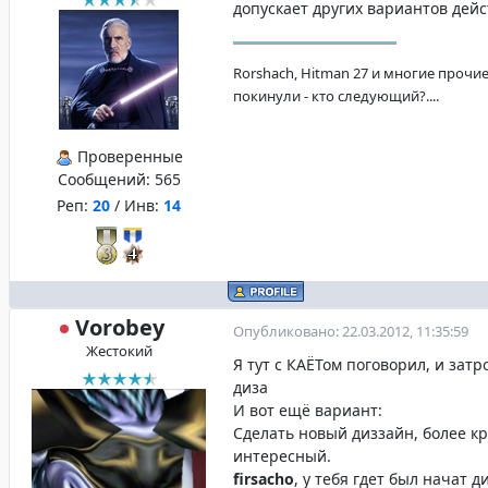
допускает других вариантов дейс
Rorshach, Hitman 27 и многие прочие
покинули - кто следующий?....
Проверенные
Сообщений:
565
Реп:
20
/ Инв:
14
Vorobey
Опубликовано: 22.03.2012, 11:35:59
Жестокий
Я тут с КАЁТом поговорил, и затр
диза
И вот ещё вариант:
Сделать новый диззайн, более к
интересный.
firsacho
, у тебя гдет был начат д