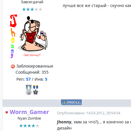
Завсегдатай
лучше все же старый - скучно как т
Заблокированные
Сообщений:
355
Реп:
57
/ Инв:
5
Worm_Gamer
Опубликовано: 14.03.2012, 20:54:54
Nyan Zombie
Jhonny
, хмм за что?)... я конечно з
дизайн