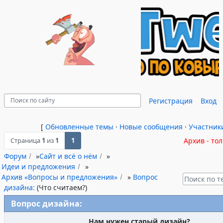
Регистрация
Вход
[
Обновленные темы
·
Новые сообщения
·
Участник
Страница
1
из
1
1
Архив - то
Форум
»
Сайт и всё о нём
»
Идеи и предложения
»
Архив «Вопросы и предложения»
»
Вопрос
дизайна:
(Что считаем?)
Вопрос дизайна:
Нам нужен старый дизайн?