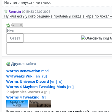
Друзья сайта
Worms Renewation
mod
W4Tweaks Wiki
[en|ru]
Worms Universe Discord
[en|ru]
Worms 4 Mayhem Tweaking Mods
[en]
Tajemnice Worms 4
[pl]
Worms 4 Tweaking
[fr]
Если вы хотите увидеть в этом спиcке
свой сайт
загляните