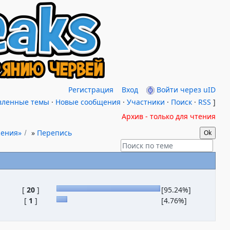
Регистрация
Вход
Войти через uID
вленные темы
·
Новые сообщения
·
Участники
·
Поиск
·
RSS
]
Архив - только для чтения
жения»
»
Перепись
[
20
]
[95.24%]
[
1
]
[4.76%]