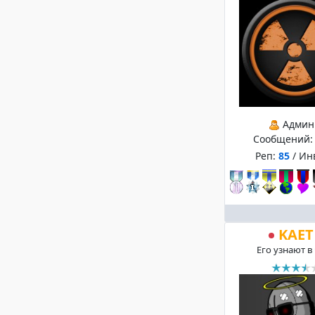
Админ
Сообщений
Реп:
85
/ Ин
KAET
Его узнают в