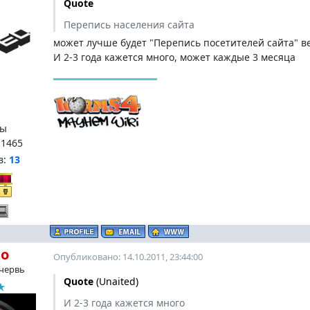
Quote
Перепись населения сайта
может лучше будет "Перепись посетителей сайта" ве
И 2-3 года кажется много, может каждые 3 месяца
ы
:
1465
в:
13
ho
Опубликовано: 14.10.2011, 23:44:00
червь
Quote
(
Unaited
)
И 2-3 года кажется много