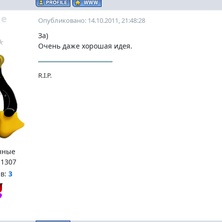
e
Опубликовано: 14.10.2011, 21:48:28
За)
Очень даже хорошая идея.
R.I.P.
нные
:
1307
нв:
3