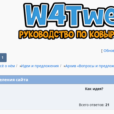
[
Обно
1
сё о нём
»
Идеи и предложения
»
Архив «Вопросы и предло
еления сайта
Как идея?
Всего ответов:
21