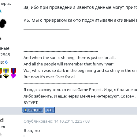
червь
За, ибо при проведении ивентов данные могут приг
P.S. Мы с призраком как-то подсчитывали активный 
нные
-------------------------------------------------------------
:
2848
And when the sun is shining, there is justice for all...
нв:
6
And all the people will remember that funny "war".
War, which was so dark in the beginning and so shiny in the en
But now it's over. Over for all.
-------------------------------------------------------------
Я сюда захожу только из-за Game Project. И да, я больше 
либо забанить. И еще: черви меня не интересуют. Совсем
БУГУРТ.
ed
Опубликовано: 14.10.2011, 22:37:08
чел
Я за, но