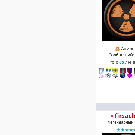
Админ
Сообщений
Реп:
85
/ Ин
firsac
Легендарный 