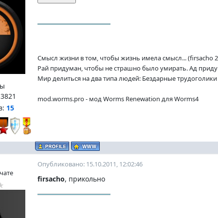
Смысл жизни в том, чтобы жизнь имела смысл... (firsacho 2
Рай придуман, чтобы не страшно было умирать. Ад придум
Мир делиться на два типа людей: Бездарные трудоголики и
ы
:
3821
mod.worms.pro - мод Worms Renewation для Worms4
в:
15
Опубликовано: 15.10.2011, 12:02:46
 чате
firsacho
, прикольно