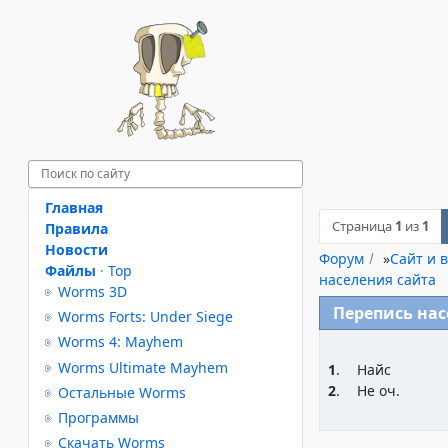
Главная
Страница
1
из
1
Правила
Новости
Форум
»
Сайт и в
Файлы
·
Top
населения сайта
Worms 3D
Перепись нас
Worms Forts: Under Siege
Worms 4: Mayhem
Worms Ultimate Mayhem
1
.
Найс
2
.
Не оч.
Остальные Worms
Программы
Скачать Worms