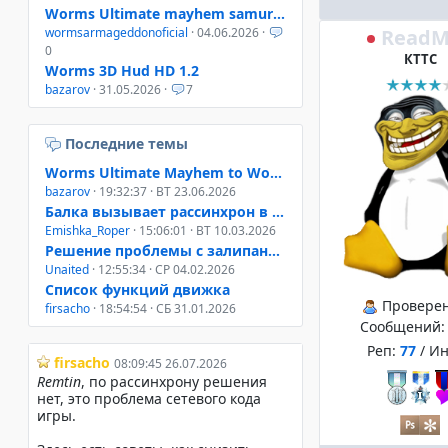
Worms Ultimate mayhem samurai helmet
ReadM
wormsarmageddonoficial
· 04.06.2026 ·
0
КТТС
Worms 3D Hud HD 1.2
bazarov
· 31.05.2026 ·
7
Последние темы
Worms Ultimate Mayhem to Worms 4 Mayhem
bazarov
· 19:32:37 · ВТ 23.06.2026
Балка вызывает рассинхрон в онлайне W3D, W4M, WUM
Emishka_Roper
· 15:06:01 · ВТ 10.03.2026
Решение проблемы с залипанием клавиш при свернутом окне
Unaited
· 12:55:34 · СР 04.02.2026
Список функций движка
Провере
firsacho
· 18:54:54 · СБ 31.01.2026
Сообщений
Реп:
77
/ И