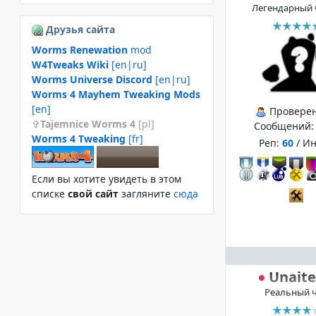
Легендарный 
Друзья сайта
Worms Renewation
mod
W4Tweaks Wiki
[en|ru]
Worms Universe Discord
[en|ru]
Worms 4 Mayhem Tweaking Mods
[en]
Провере
Tajemnice Worms 4
[pl]
Сообщений
Worms 4 Tweaking
[fr]
Реп:
60
/ И
Если вы хотите увидеть в этом
спиcке
свой сайт
загляните
сюда
Unait
Реальный 