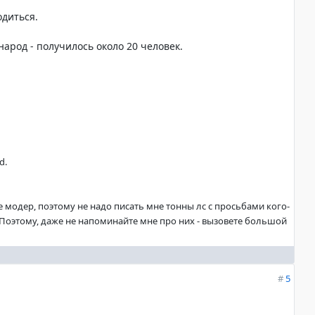
одиться.
народ - получилось около 20 человек.
d.
не модер, поэтому не надо писать мне тонны лс с просьбами кого-
. Поэтому, даже не напоминайте мне про них - вызовете большой
#
5