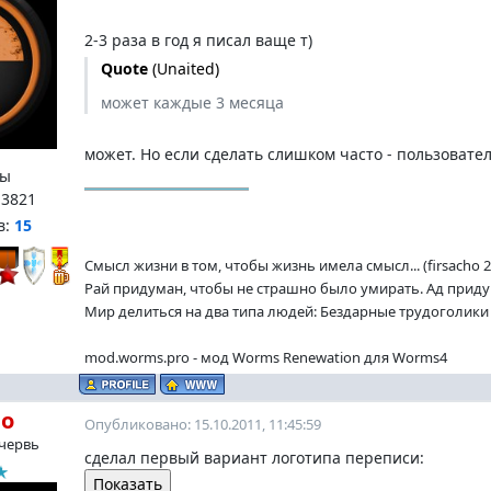
2-3 раза в год я писал ваще т)
Quote
(
Unaited
)
может каждые 3 месяца
может. Но если сделать слишком часто - пользовате
ы
:
3821
в:
15
Смысл жизни в том, чтобы жизнь имела смысл... (firsacho 2
Рай придуман, чтобы не страшно было умирать. Ад придум
Мир делиться на два типа людей: Бездарные трудоголики и
mod.worms.pro - мод Worms Renewation для Worms4
ho
Опубликовано: 15.10.2011, 11:45:59
червь
сделал первый вариант логотипа переписи: