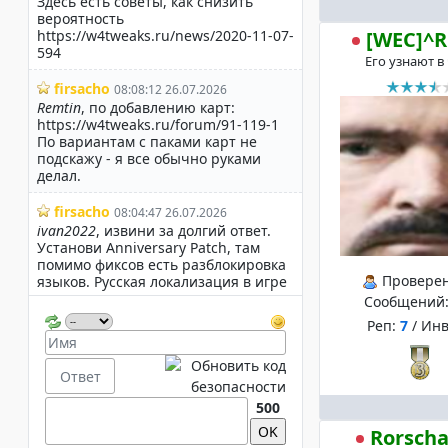
[WEC]^R
Его узнают в
Провере
Сообщений
Реп:
7
/ Ин
500
Rorsch