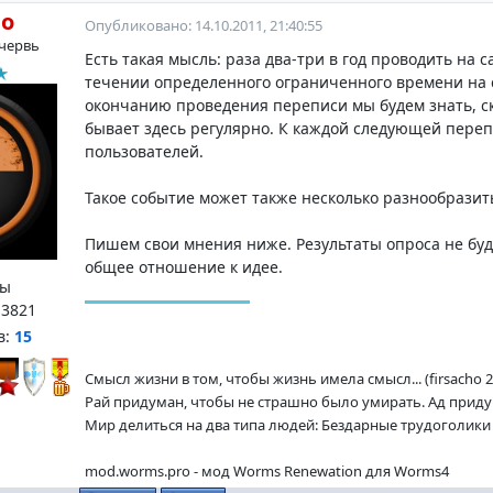
ho
Опубликовано: 14.10.2011, 21:40:55
червь
Есть такая мысль: раза два-три в год проводить на 
течении определенного ограниченного времени на 
окончанию проведения переписи мы будем знать, ско
бывает здесь регулярно. К каждой следующей переп
пользователей.
Такое событие может также несколько разнообразить
Пишем свои мнения ниже. Результаты опроса не буд
общее отношение к идее.
ы
:
3821
в:
15
Смысл жизни в том, чтобы жизнь имела смысл... (firsacho 2
Рай придуман, чтобы не страшно было умирать. Ад придум
Мир делиться на два типа людей: Бездарные трудоголики и
mod.worms.pro - мод Worms Renewation для Worms4