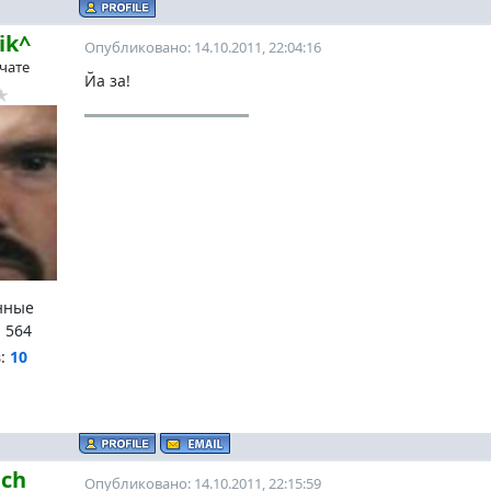
ik^
Опубликовано: 14.10.2011, 22:04:16
 чате
Йа за!
нные
:
564
в:
10
ach
Опубликовано: 14.10.2011, 22:15:59