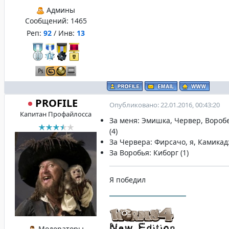
Админы
Сообщений:
1465
Реп:
92
/ Инв:
13
PROFILE
Опубликовано: 22.01.2016, 00:43:20
Капитан Профайлосса
За меня: Эмишка, Червер, Вороб
(4)
За Червера: Фирсачо, я, Камикадз
За Воробья: Киборг (1)
Я победил
Модераторы