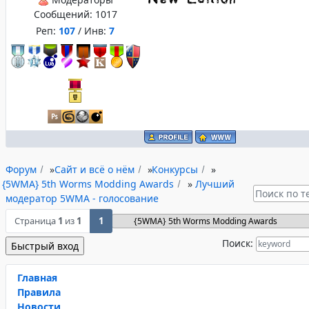
Сообщений:
1017
Реп:
107
/ Инв:
7
Форум
»
Сайт и всё о нём
»
Конкурсы
»
{5WMA} 5th Worms Modding Awards
»
Лучший
модератор 5WMA - голосование
Страница
1
из
1
1
Поиск:
Главная
Правила
Новости