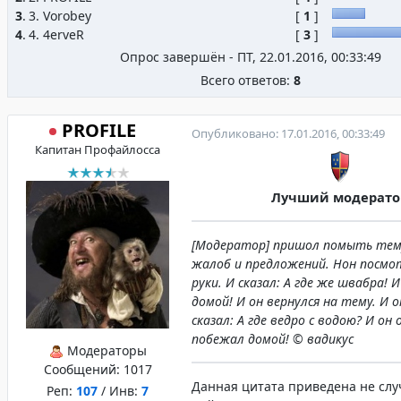
3
.
3. Vorobey
[
1
]
4
.
4. 4erveR
[
3
]
Опрос завершён - ПТ, 22.01.2016, 00:33:49
Всего ответов:
8
PROFILE
Опубликовано: 17.01.2016, 00:33:49
Капитан Профайлосса
Лучший модерато
[Модератор] пришол помыть тему
жалоб и предложений. Нон посмот
руки. И сказал: А где же швабра! 
домой! И он вернулся на тему. И 
сказал: А где ведро с водою? И он
побежал домой! © вадикус
Модераторы
Сообщений:
1017
Данная цитата приведена не слу
Реп:
107
/ Инв:
7