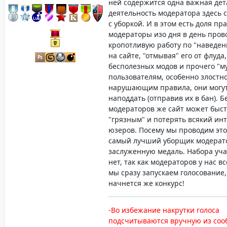
ней содержится одна важная дет
деятельность модератора здесь 
с уборкой. И в этом есть доля пр
модераторы изо дня в день пров
кропотливую работу по "наведе
на сайте, "отмывая" его от флуда,
бесполезных модов и прочего "му
пользователям, особенно злостн
нарушающим правила, они могу
наподдать (отправив их в бан). Б
модераторов же сайт может быст
"грязным" и потерять всякий инт
юзеров. Посему мы проводим этот
самый лучший уборщик модерат
заслуженную медаль. Набора уча
нет, так как модераторов у нас вс
мы сразу запускаем голосование,
начнется же конкурс!
-Во избежание накрутки голоса
подсчитываются вручную из соо