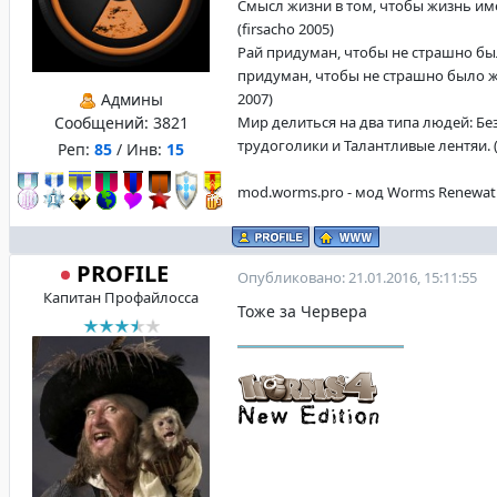
Смысл жизни в том, чтобы жизнь име
(firsacho 2005)
Рай придуман, чтобы не страшно бы
придуман, чтобы не страшно было жи
Админы
2007)
Сообщений:
3821
Мир делиться на два типа людей: Б
трудоголики и Талантливые лентяи. (f
Реп:
85
/ Инв:
15
mod.worms.pro - мод Worms Renewat
PROFILE
Опубликовано: 21.01.2016, 15:11:55
Капитан Профайлосса
Тоже за Червера