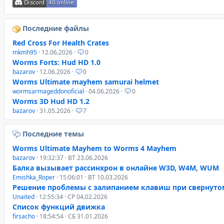
Последние файлы
Red Cross For Health Crates
mkmh95
· 12.06.2026 ·
0
Worms Forts: Hud HD 1.0
bazarov
· 12.06.2026 ·
0
Worms Ultimate mayhem samurai helmet
wormsarmageddonoficial
· 04.06.2026 ·
0
Worms 3D Hud HD 1.2
bazarov
· 31.05.2026 ·
7
Последние темы
Worms Ultimate Mayhem to Worms 4 Mayhem
bazarov
· 19:32:37 · ВТ 23.06.2026
Балка вызывает рассинхрон в онлайне W3D, W4M, WUM
Emishka_Roper
· 15:06:01 · ВТ 10.03.2026
Решение проблемы с залипанием клавиш при свернуто
Unaited
· 12:55:34 · СР 04.02.2026
Список функций движка
firsacho
· 18:54:54 · СБ 31.01.2026