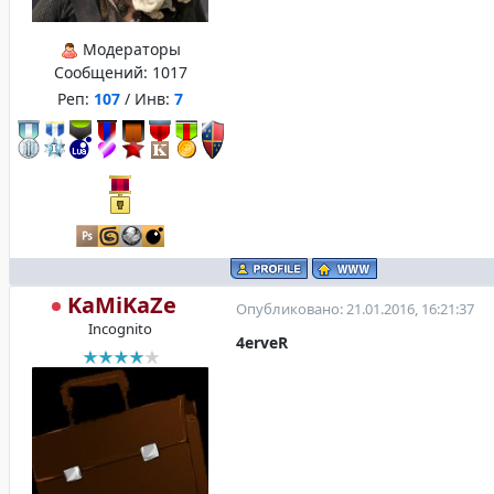
Модераторы
Сообщений:
1017
Реп:
107
/ Инв:
7
KaMiKaZe
Опубликовано: 21.01.2016, 16:21:37
Incognito
4erveR