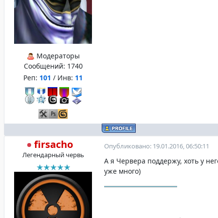
Модераторы
Сообщений:
1740
Реп:
101
/ Инв:
11
firsacho
Опубликовано: 19.01.2016, 06:50:11
Легендарный червь
А я Червера поддержу, хоть у не
уже много)