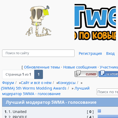
Регистрация
Вход
[
Обновленные темы
·
Новые сообщения
·
Участник
Страница
1
из
1
1
Форум
»
Сайт и всё о нём
»
Конкурсы
»
{5WMA} 5th Worms Modding Awards
»
Лучший
модератор 5WMA - голосование
Лучший модератор 5WMA - голосование
1
.
1. Unaited
[
0
]
2
.
2. PROFILE
[
4
]