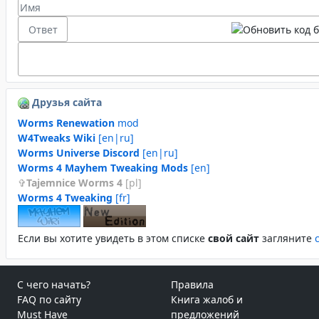
Друзья сайта
Worms Renewation
mod
W4Tweaks Wiki
[en|ru]
Worms Universe Discord
[en|ru]
Worms 4 Mayhem Tweaking Mods
[en]
Tajemnice Worms 4
[pl]
Worms 4 Tweaking
[fr]
Если вы хотите увидеть в этом спиcке
свой сайт
загляните
С чего начать?
Правила
FAQ по сайту
Книга жалоб и
Must Have
предложений