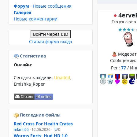
Форум
·
Новые сообщения
Галерея
4erve
Новые комментарии
Его узнают в
Войти через uID
Старая форма входа
Модерат
Статистика
Сообщений
Онлайн:
Реп:
77
/ Ин
Сегодня заходили:
Unaited
,
Emishka_Roper
Последние файлы
Red Cross For Health Crates
mkmh95
· 12.06.2026 ·
0
Worms Forts: Hud HD 1.0