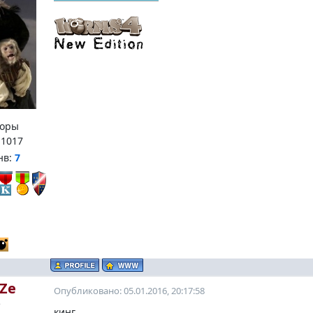
оры
:
1017
нв:
7
Ze
Опубликовано: 05.01.2016, 20:17:58
o
кинг