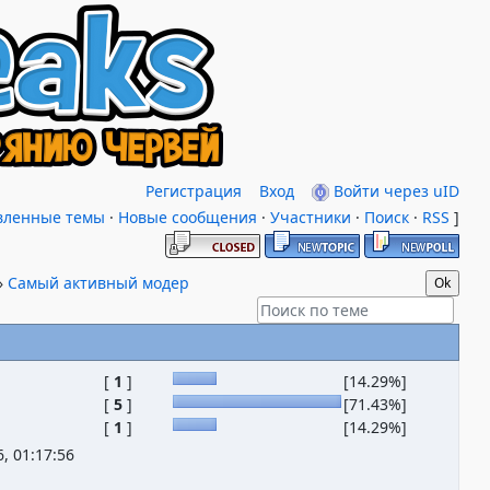
Регистрация
Вход
Войти через uID
вленные темы
·
Новые сообщения
·
Участники
·
Поиск
·
RSS
]
»
Самый активный модер
[
1
]
[14.29%]
[
5
]
[71.43%]
[
1
]
[14.29%]
, 01:17:56