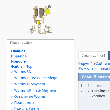
Главная
Страница
1
из
1
Правила
Новости
Форум
»
Сайт и в
Файлы
·
Top
5WMA - голосован
Worms 3D
Самый актив
Worms Forts: Under Siege
Worms 4: Mayhem
1
.
1. 4erver
Worms Ultimate Mayhem
2
.
2. TheKing97
3
.
3. Vorobey
Остальные Worms
Программы
Скачать Worms