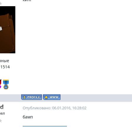
нные
:
1514
ed
Опубликовано: 06.01.2016, 16:28:02
чел
бамп