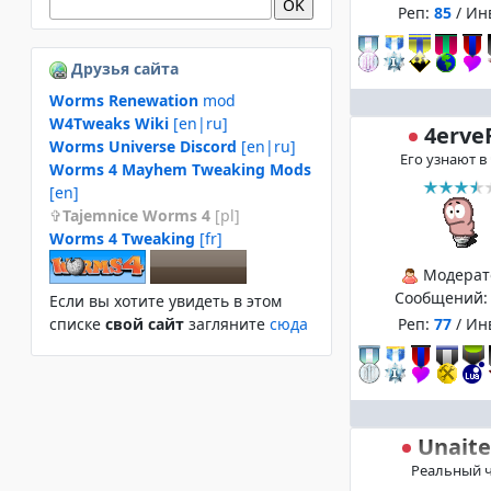
Реп:
85
/ Ин
Друзья сайта
Worms Renewation
mod
W4Tweaks Wiki
[en|ru]
4erve
Worms Universe Discord
[en|ru]
Его узнают в
Worms 4 Mayhem Tweaking Mods
[en]
Tajemnice Worms 4
[pl]
Worms 4 Tweaking
[fr]
Модерат
Сообщений
Если вы хотите увидеть в этом
Реп:
77
/ Ин
спиcке
свой сайт
загляните
сюда
Unait
Реальный 