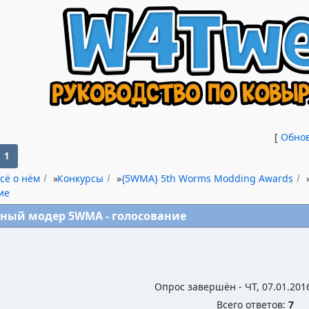
[
Обно
1
сё о нём
»
Конкурсы
»
{5WMA} 5th Worms Modding Awards
ие
ный модер 5WMA - голосование
Опрос завершён - ЧТ, 07.01.2016
Всего ответов:
7