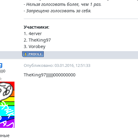
- Нельзя голосовать более, чем 1 раз.
- Запрещено голосовать за себя.
Участники:
1. 4erver
2. TheKing97
3. Vorobey
g
Опубликовано: 03.01.2016, 12:51:33
))0
TheKing97))))))000000000
нные