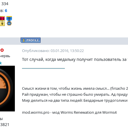
:
334
нв:
6
ho
Опубликовано: 03.01.2016, 13:50:22
червь
Тот случай, когда медальку получит пользователь за 
Смысл жизни в том, чтобы жизнь имела смысл... (firsacho 2
Рай придуман, чтобы не страшно было умирать. Ад придум
Мир делиться на два типа людей: Бездарные трудоголики и
mod.worms.pro - мод Worms Renewation для Worms4
ы
:
3821