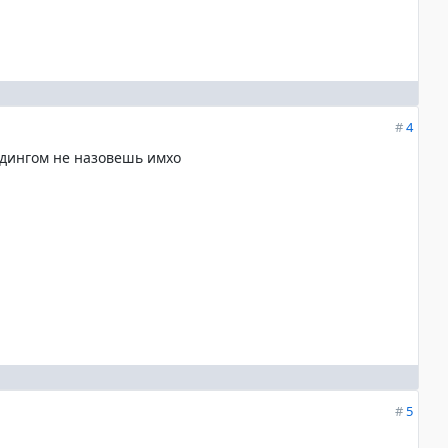
#
4
ддингом не назовешь имхо
#
5