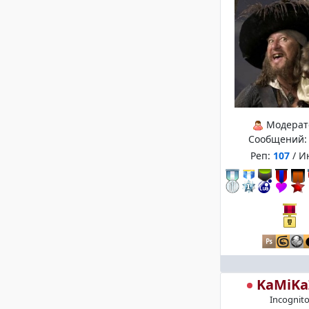
Модерат
Сообщений
Реп:
107
/ И
KaMiKa
Incognit