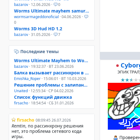
bazarov
· 12.06.2026 ·
0
Worms Ultimate mayhem samurai helmet
wormsarmageddonoficial
· 04.06.2026 ·
0
Worms 3D Hud HD 1.2
bazarov
· 31.05.2026 ·
7
Последние темы
Worms Ultimate Mayhem to Worms 4 Mayhem
Cybor
bazarov
· 19:32:37 · ВТ 23.06.2026
ЭПИК ТРАЛ)
Балка вызывает рассинхрон в онлайне W3D, W4M, WUM
Emishka_Roper
· 15:06:01 · ВТ 10.03.2026
Решение проблемы с залипанием клавиш при свернутом окне
Unaited
· 12:55:34 · СР 04.02.2026
Список функций движка
firsacho
· 18:54:54 · СБ 31.01.2026
Провере