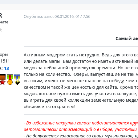
R
Опубликовано: 03.01.2016, 01:17:56
 чате
Самый а
оры
Активным модером стать нетрудно. Ведь для этого в
:
1511
или делать мапы. Вам достаточно иметь активный и
модов за небольшой промежуток времени. Но не сто
в:
13
только на количество. Юзеры, выпустившие не так м
высоким, имеют не меньше шансов на победу, чем т
качеством и такой же ценностью для сайта. Кроме т
модов, которое нужно иметь для участия в конкурсе
выиграть для своей коллекции замечательную медаль
объявляется открытым!
- Во избежание накрутки голоса подсчитываются вруч
автоматически отписывающий о выборе, участники
- Не допускается голосование со своих мультиакков, 