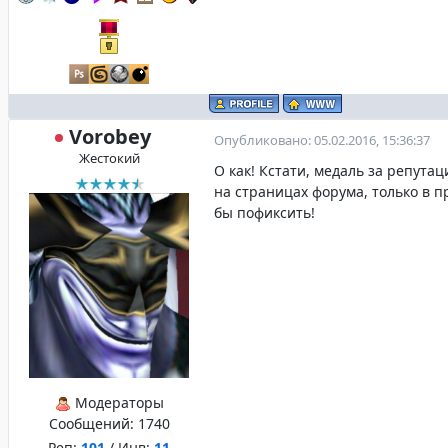
Vorobey
Опубликовано: 05.02.2016, 15:36:37
Жестокий
О как! Кстати, медаль за репута
на страницах форума, только в п
бы пофиксить!
Модераторы
Сообщений:
1740
Реп:
101
/ Инв:
11