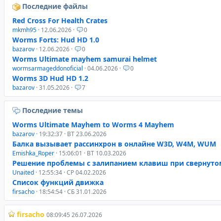
Последние файлы
Red Cross For Health Crates
mkmh95
· 12.06.2026 ·
0
Worms Forts: Hud HD 1.0
bazarov
· 12.06.2026 ·
0
Worms Ultimate mayhem samurai helmet
wormsarmageddonoficial
· 04.06.2026 ·
0
Worms 3D Hud HD 1.2
bazarov
· 31.05.2026 ·
7
Последние темы
Worms Ultimate Mayhem to Worms 4 Mayhem
bazarov
· 19:32:37 · ВТ 23.06.2026
Балка вызывает рассинхрон в онлайне W3D, W4M, WUM
Emishka_Roper
· 15:06:01 · ВТ 10.03.2026
Решение проблемы с залипанием клавиш при свернуто
Unaited
· 12:55:34 · СР 04.02.2026
Список функций движка
firsacho
· 18:54:54 · СБ 31.01.2026