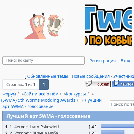
Регистрация
Вход
[
Обновленные темы
·
Новые сообщения
·
Участник
Страница
1
из
1
1
Форум
»
Сайт и всё о нём
»
Конкурсы
»
{5WMA} 5th Worms Modding Awards
»
Лучший
арт 5WMA - голосование
Лучший арт 5WMA - голосование
1
.
1. 4erver: Liam Pskowlett
[
4
]
2
.
2. Vorobey: Жрица неба
[
2
]