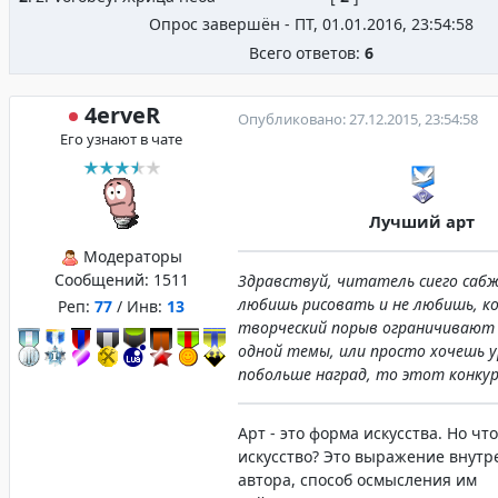
Опрос завершён - ПТ, 01.01.2016, 23:54:58
Всего ответов:
6
4erveR
Опубликовано: 27.12.2015, 23:54:58
Его узнают в чате
Лучший арт
Модераторы
Сообщений:
1511
Здравствуй, читатель сиего сабж
любишь рисовать и не любишь, к
Реп:
77
/ Инв:
13
творческий порыв ограничивают
одной темы, или просто хочешь 
побольше наград, то этот конкур
Арт - это форма искусства. Но что
искусство? Это выражение внутр
автора, способ осмысления им