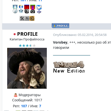
PROFILE
Опубликовано: 05.02.2016, 20:54:58
Капитан Профайлосса
Vorobey
, +++, несколько раз об э
говорили
Модераторы
Сообщений:
1017
Реп:
107
/ Инв:
7