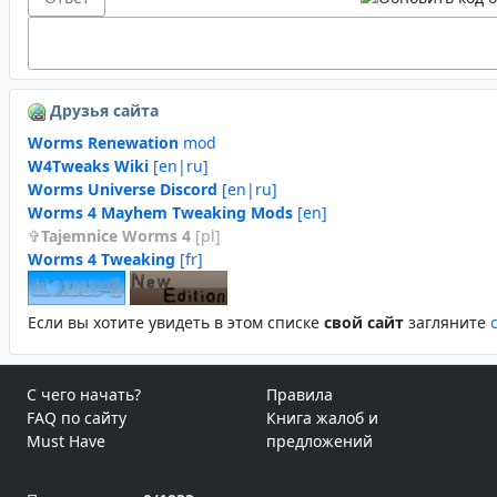
Друзья сайта
Worms Renewation
mod
W4Tweaks Wiki
[en|ru]
Worms Universe Discord
[en|ru]
Worms 4 Mayhem Tweaking Mods
[en]
Tajemnice Worms 4
[pl]
Worms 4 Tweaking
[fr]
Если вы хотите увидеть в этом спиcке
свой сайт
загляните
С чего начать?
Правила
FAQ по сайту
Книга жалоб и
Must Have
предложений