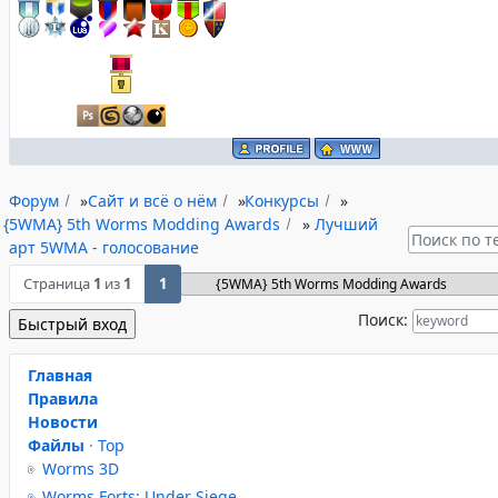
Форум
»
Сайт и всё о нём
»
Конкурсы
»
{5WMA} 5th Worms Modding Awards
»
Лучший
арт 5WMA - голосование
Страница
1
из
1
1
Поиск:
Главная
Правила
Новости
Файлы
·
Top
Worms 3D
Worms Forts: Under Siege