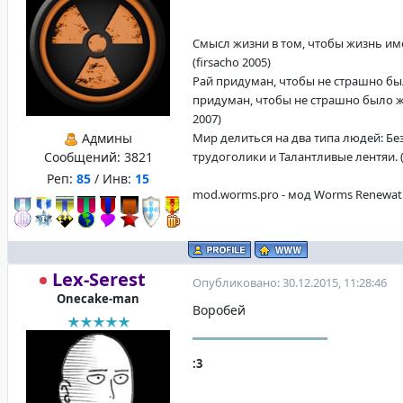
Смысл жизни в том, чтобы жизнь име
(firsacho 2005)
Рай придуман, чтобы не страшно бы
придуман, чтобы не страшно было жи
2007)
Админы
Мир делиться на два типа людей: Б
Сообщений:
3821
трудоголики и Талантливые лентяи. (f
Реп:
85
/ Инв:
15
mod.worms.pro - мод Worms Renewat
Lex-Serest
Опубликовано: 30.12.2015, 11:28:46
Onecake-man
Воробей
:3