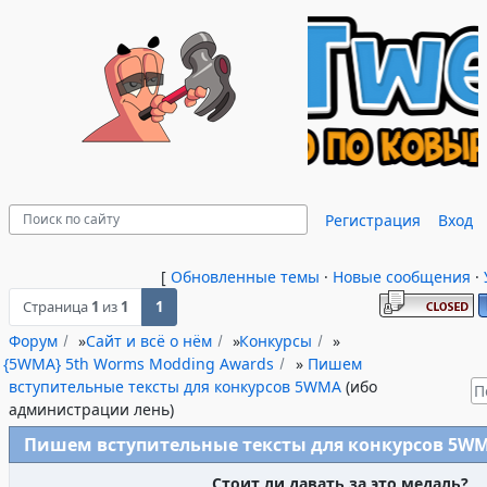
Регистрация
Вход
[
Обновленные темы
·
Новые сообщения
·
Страница
1
из
1
1
Форум
»
Сайт и всё о нём
»
Конкурсы
»
{5WMA} 5th Worms Modding Awards
»
Пишем
вступительные тексты для конкурсов 5WMA
(ибо
администрации лень)
Пишем вступительные тексты для конкурсов 5W
Стоит ли давать за это медаль?