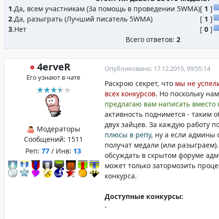
1
.
Да, всем участникам (За помощь в проведении 5WMA)
[
1
]
2
.
Да, разыграть (Лучший писатель 5WMA)
[
1
]
3
.
Нет
[
0
]
Всего ответов:
2
4erveR
Опубликовано: 17.12.2015, 09:55:14
Его узнают в чате
Раскрою секрет, что
мы не успели
всех конкурсов
. Но поскольку нам
предлагаю вам написать вместо 
активность поднимется - таким о
двух зайцев. За каждую работу п
Модераторы
плюсы в репу
, ну а если админы
Сообщений:
1511
получат медали (или разыграем).
Реп:
77
/ Инв:
13
обсуждать в скрытом форуме адми
может только затормозить проце
конкурса.
Доступные конкурсы:
-