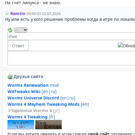
Друзья сайта
Worms Renewation
mod
W4Tweaks Wiki
[en|ru]
Worms Universe Discord
[en|ru]
Worms 4 Mayhem Tweaking Mods
[en]
Tajemnice Worms 4
[pl]
Worms 4 Tweaking
[fr]
Если вы хотите увидеть в этом спиcке
свой сайт
загляните