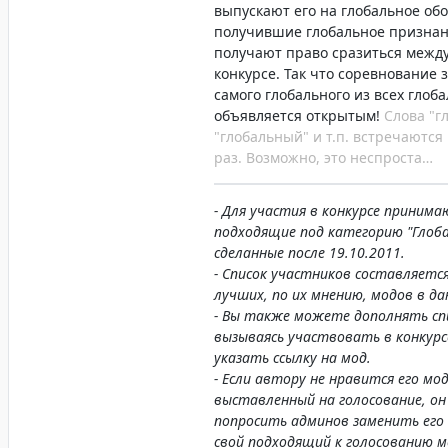
выпускают его на глобальное обо
получившие глобальное признан
получают право сразиться между
конкурсе. Так что соревнование з
самого глобального из всех глоб
объявляется открытым!
Слова "г
"глобальный" и т.п. встречаются 
раз. Возможно, это неспроста…
- Для участия в конкурсе приним
подходящие под категорию "Глоб
сделанные после 19.10.2011.
- Список участников составляетс
лучших, по их мнению, модов в да
- Вы также можете дополнять сп
вызываясь участвовать в конкурсе
указать ссылку на мод.
- Если автору не нравится его мод
выставленный на голосование, о
попросить админов заменить его 
свой подходящий к голосованию м