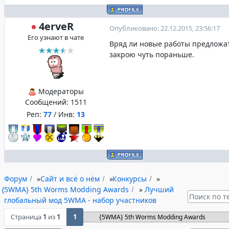
4erveR
Опубликовано: 22.12.2015, 23:56:17
Его узнают в чате
Вряд ли новые работы предложат
закрою чуть пораньше.
Модераторы
Сообщений:
1511
Реп:
77
/ Инв:
13
Форум
»
Сайт и всё о нём
»
Конкурсы
»
{5WMA} 5th Worms Modding Awards
»
Лучший
глобальный мод 5WMA - набор участников
Страница
1
из
1
1