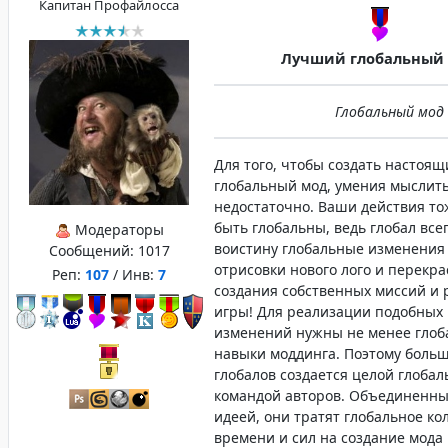
Капитан Профайлосса
Лучший глобальный
Глобальный мод г
Для того, чтобы создать настоящ
глобальный мод, умения мыслить
недостаточно. Ваши действия т
быть глобальны, ведь глобал все
Модераторы
воистину глобальные изменения 
Сообщений:
1017
отрисовки нового лого и перекра
Реп:
107
/ Инв:
7
создания собственных миссий и
игры! Для реализации подобных
изменений нужны не менее гло
навыки моддинга. Поэтому боль
глобалов создается целой глобал
командой авторов. Объединенны
идеей, они тратят глобальное ко
времени и сил на создание мода