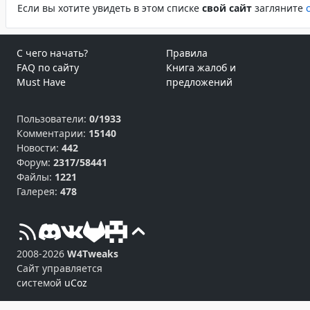
Если вы хотите увидеть в этом спиcке
свой сайт
загляните
С чего начать?
Правила
FAQ по сайту
Книга жалоб и
Must Have
предложений
Пользователи:
0/1933
Комментарии:
15140
Новости:
442
Форум:
2317/58441
Файлы:
1221
Галерея:
478
2008-2026
W4Tweaks
Сайт управляется
системой
uCoz