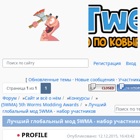
Регистрация
Вход
[
Обновленные темы
·
Новые сообщения
·
Участник
Страница
1
из
1
1
Форум
»
Сайт и всё о нём
»
Конкурсы
»
{5WMA} 5th Worms Modding Awards
»
Лучший
глобальный мод 5WMA - набор участников
Лучший глобальный мод 5WMA - набор участник
PROFILE
Опубликовано: 12.12.2015, 16:43:42