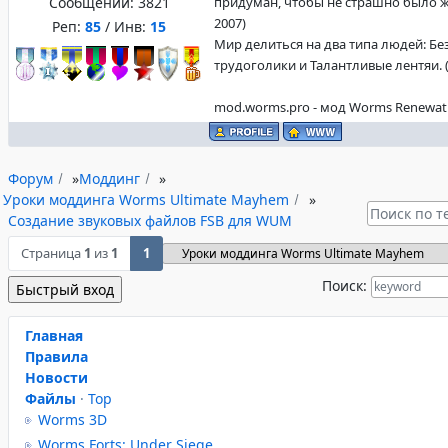
Сообщений:
3821
придуман, чтобы не страшно было жи
2007)
Реп:
85
/ Инв:
15
Мир делиться на два типа людей: Б
трудоголики и Талантливые лентяи. (f
mod.worms.pro - мод Worms Renewat
Форум
»
Моддинг
»
Уроки моддинга Worms Ultimate Mayhem
»
Создание звуковых файлов FSB для WUM
Страница
1
из
1
1
Поиск:
Главная
Правила
Новости
Файлы
·
Top
Worms 3D
Worms Forts: Under Siege