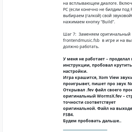
на всплывающем диалоге. Вклю
PC (если конечно не билдим под P
выбираем (галкой) свой звуковой
нажимаем кнопку “Build”.
Шаг 7: Заменяем оригинальный
frontendmusic.fsb в игре и на вы
должно работать.
У меня не работает – проделал
инструкции, пробовал крутить
настройки.
Игра крашится, Xom View звуки
проигрывет, пишет про звук No
Открывал .fev файл своего про
оригинальный WormsX.fev – ст
точности соответствует
оригинальной. Файл на выходе
FSB4.
Будем пробовать дальше..