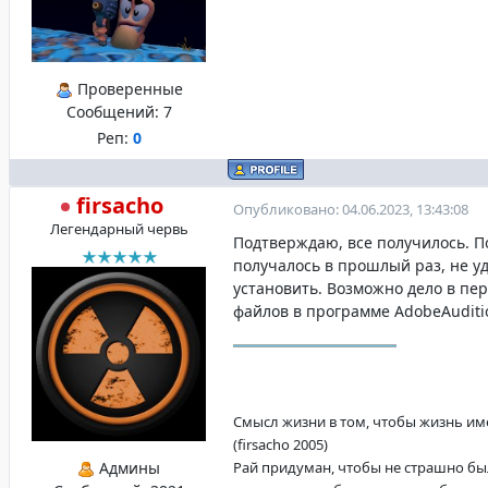
Проверенные
Сообщений:
7
Реп:
0
firsacho
Опубликовано: 04.06.2023, 13:43:08
Легендарный червь
Подтверждаю, все получилось. П
получалось в прошлый раз, не у
установить. Возможно дело в пе
файлов в программе AdobeAuditi
Смысл жизни в том, чтобы жизнь име
(firsacho 2005)
Админы
Рай придуман, чтобы не страшно бы