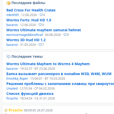
Последние файлы
Red Cross For Health Crates
mkmh95
· 12.06.2026 ·
0
Worms Forts: Hud HD 1.0
bazarov
· 12.06.2026 ·
0
Worms Ultimate mayhem samurai helmet
wormsarmageddonoficial
· 04.06.2026 ·
0
Worms 3D Hud HD 1.2
bazarov
· 31.05.2026 ·
7
Последние темы
Worms Ultimate Mayhem to Worms 4 Mayhem
bazarov
· 19:32:37 · ВТ 23.06.2026
Балка вызывает рассинхрон в онлайне W3D, W4M, WUM
Emishka_Roper
· 15:06:01 · ВТ 10.03.2026
Решение проблемы с залипанием клавиш при свернуто
Unaited
· 12:55:34 · СР 04.02.2026
Список функций движка
firsacho
· 18:54:54 · СБ 31.01.2026