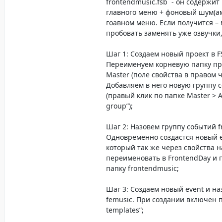
frontendmusic.fsb - он содержит
главного меню + фоновый шум(ам
гоавном меню. Если получится –
пробовать заменять уже озвучки, 
Шаг 1: Создаем новый проект в FS
Переименуем корневую папку пр
Master (поле свойства в правом ч
Добавляем в него новую группу 
(правый клик по папке Master > 
group”);
Шаг 2: Назовем группу событий f
Одновременно создастся новый e
который так же через свойства н
переименовать в FrontendDay и 
папку frontendmusic;
Шаг 3: Создаем новый event и на
femusic. При создании включен 
templates”;