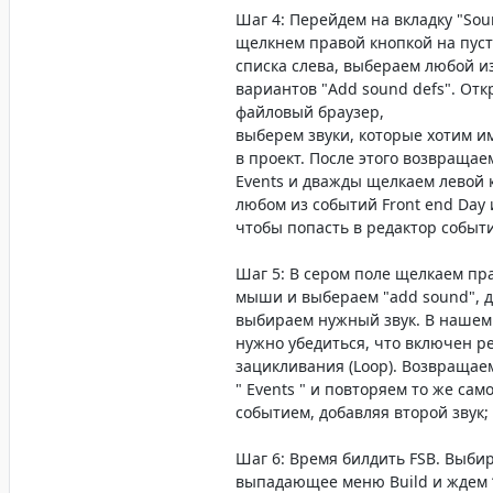
Шаг 4: Перейдем на вкладку "Sou
щелкнем правой кнопкой на пус
списка слева, выбераем любой из
вариантов "Add sound defs". Отк
файловый браузер,
выберем звуки, которые хотим 
в проект. После этого возвращае
Events и дважды щелкаем левой 
любом из событий Front end Day 
чтобы попасть в редактор событ
Шаг 5: В сером поле щелкаем пр
мыши и выбераем "add sound", 
выбираем нужный звук. В нашем
нужно убедиться, что включен 
зацикливания (Loop). Возвращаем
" Events " и повторяем то же сам
событием, добавляя второй звук;
Шаг 6: Время билдить FSB. Выби
выпадающее меню Build и ждем “B