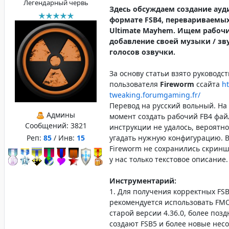
Легендарный червь
Здесь обсуждаем создание ауд
формате FSB4, перевариваемы
Ultimate Mayhem. Ищем рабоч
добавление своей музыки / зву
голосов озвучки.
За основу статьи взято руководст
пользователя
Fireworm
ссайта
ht
tweaking.forumgaming.fr/
Перевод на русский вольный. На
Админы
момент создать рабочий FB4 фай
Сообщений:
3821
инструкции не удалось, вероятн
Реп:
85
/ Инв:
15
угадать нужную конфигурацию. В
Fireworm не сохранились скринш
у нас только текстовое описание.
Инструментарий:
1. Для получения корректных FS
рекомендуется использовать FMO
старой версии 4.36.0, более поз
создают FSB5 и более новые нес