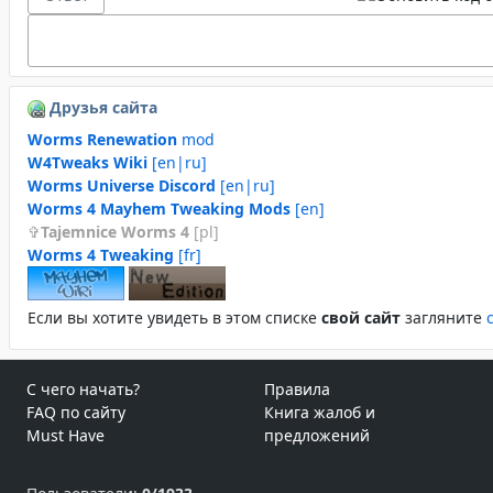
Друзья сайта
Worms Renewation
mod
W4Tweaks Wiki
[en|ru]
Worms Universe Discord
[en|ru]
Worms 4 Mayhem Tweaking Mods
[en]
Tajemnice Worms 4
[pl]
Worms 4 Tweaking
[fr]
Если вы хотите увидеть в этом спиcке
свой сайт
загляните
С чего начать?
Правила
FAQ по сайту
Книга жалоб и
Must Have
предложений