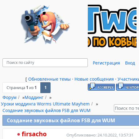
Регистрация
Вход
[
Обновленные темы
·
Новые сообщения
·
Участник
Страница
1
из
1
1
Форум
»
Моддинг
»
Уроки моддинга Worms Ultimate Mayhem
»
Создание звуковых файлов FSB для WUM
Создание звуковых файлов FSB для WUM
firsacho
Опубликовано: 24.10.2022, 13:57:31