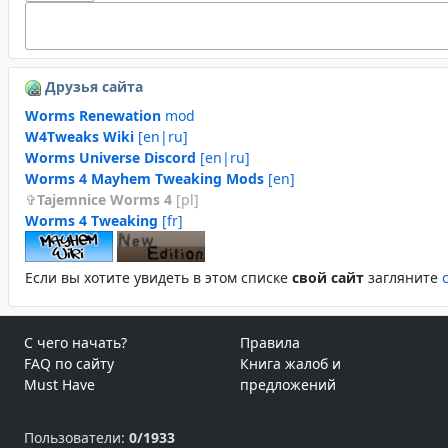
Друзья сайта
Worms Renewation
mod
W4Tweaks Wiki
[en|ru]
Worms Universe Discord
[en|ru]
Worms 4 Mayhem Tweaking Mods
[en]
Tajemnice Worms 4
[pl]
Worms 4 Tweaking
[fr]
Если вы хотите увидеть в этом спиcке
свой сайт
загляните
С чего начать?
Правила
FAQ по сайту
Книга жалоб и
Must Have
предложений
Пользователи:
0/1933