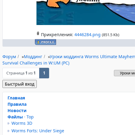
Прикрепления:
4446284.png
(851.5 Kb)
Форум
»
Моддинг
»
Уроки моддинга Worms Ultimate Mayhe
Survival Challenges in W:UM (PC)
Страница
1
из
1
1
Главная
Правила
Новости
Файлы
·
Top
Worms 3D
Worms Forts: Under Siege