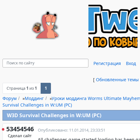
Регистрация
Вход
[
Обновленные темы
Страница
1
из
1
1
Форум
»
Моддинг
»
Уроки моддинга Worms Ultimate Mayhe
Survival Challenges in W:UM (PC)
W3D Survival Challenges in W:UM (PC)
53454546
Опубликовано: 11.01.2014, 23:33:51
Сделал сайт
All challenges game started loading has been 