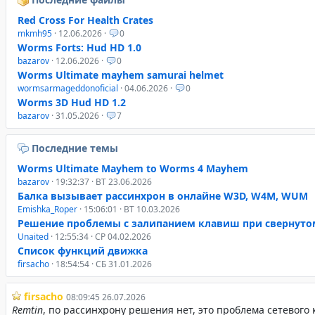
Red Cross For Health Crates
mkmh95
· 12.06.2026 ·
0
Worms Forts: Hud HD 1.0
bazarov
· 12.06.2026 ·
0
Worms Ultimate mayhem samurai helmet
wormsarmageddonoficial
· 04.06.2026 ·
0
Worms 3D Hud HD 1.2
bazarov
· 31.05.2026 ·
7
Последние темы
Worms Ultimate Mayhem to Worms 4 Mayhem
bazarov
· 19:32:37 · ВТ 23.06.2026
Балка вызывает рассинхрон в онлайне W3D, W4M, WUM
Emishka_Roper
· 15:06:01 · ВТ 10.03.2026
Решение проблемы с залипанием клавиш при свернуто
Unaited
· 12:55:34 · СР 04.02.2026
Список функций движка
firsacho
· 18:54:54 · СБ 31.01.2026