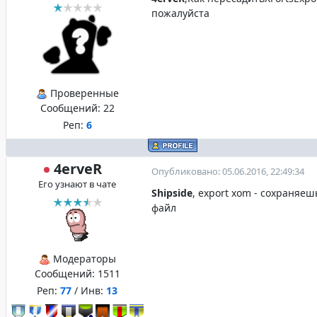
пожалуйста
Проверенные
Сообщений:
22
Реп:
6
4erveR
Опубликовано: 05.06.2016, 22:49:34
Его узнают в чате
Shipside
, export xom - сохраняе
файл
Модераторы
Сообщений:
1511
Реп:
77
/ Инв:
13