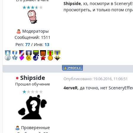
Shipside
, хз, посмотри в Scenery
просмотреть, и только потом сп
Модераторы
Сообщений:
1511
Реп:
77
/ Инв:
13
Shipside
Опубликовано: 19.06.2016, 11:06:51
Прошел обучение
4erveR
, да точно, нет SceneryEff
Проверенные