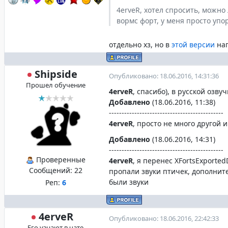
4erveR, хотел спросить, можно
вормс форт, у меня просто упо
отдельно хз, но в
этой версии
нап
Shipside
Опубликовано: 18.06.2016, 14:31:36
Прошел обучение
4erveR
, спасибо), в русской озв
Добавлено
(18.06.2016, 11:38)
---------------------------------------------
4erveR
, просто не много другой 
Добавлено
(18.06.2016, 14:31)
---------------------------------------------
Проверенные
4erveR
, я перенес XFortsExported
Сообщений:
22
пропали звуки птичек, дополните
были звуки
Реп:
6
4erveR
Опубликовано: 18.06.2016, 22:42:33
Его узнают в чате