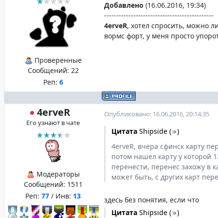
Добавлено
(16.06.2016, 19:34)
---------------------------------------------
4erveR
, хотел спросить, можно л
вормс форт, у меня просто упоро
Проверенные
Сообщений:
22
Реп:
6
4erveR
Опубликовано: 16.06.2016, 20:14:35
Его узнают в чате
Цитата
Shipside
(
)
4erveR, вчера сфинск карту пе
потом нашел карту у которой 13
перенести, перенес захожу в ка
Модераторы
может быть, с других карт пер
Сообщений:
1511
Реп:
77
/ Инв:
13
здесь без понятия, если что
Цитата
Shipside
(
)