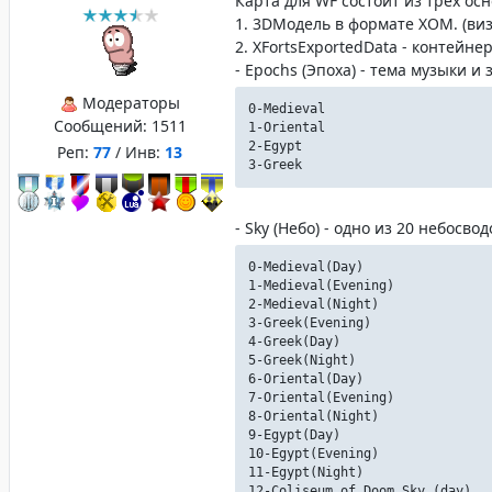
Карта для WF состоит из трех ос
1. 3DМодель в формате XOM. (ви
2. XFortsExportedData - контейне
- Epochs (Эпоха) - тема музыки и
Модераторы
0-Medieval
Сообщений:
1511
1-Oriental
2-Egypt
Реп:
77
/ Инв:
13
3-Greek
- Sky (Небо) - одно из 20 небосвод
0-Medieval(Day)
1-Medieval(Evening)
2-Medieval(Night)
3-Greek(Evening)
4-Greek(Day)
5-Greek(Night)
6-Oriental(Day)
7-Oriental(Evening)
8-Oriental(Night)
9-Egypt(Day)
10-Egypt(Evening)
11-Egypt(Night)
12-Coliseum of Doom Sky (day)