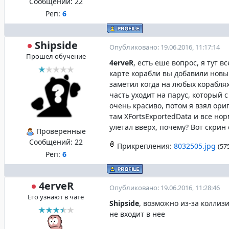
Сообщений:
22
Реп:
6
Shipside
Опубликовано: 19.06.2016, 11:17:14
Прошел обучение
4erveR
, есть еше вопрос, я тут 
карте корабли вы добавили новый
заметил когда на любых кораблях
часть уходит на парус, который с
очень красиво, потом я взял ор
там XFortsExportedData и все нор
улетал вверх, почему? Вот скрин
Проверенные
Сообщений:
22
Прикрепления:
8032505.jpg
(57
Реп:
6
4erveR
Опубликовано: 19.06.2016, 11:28:46
Его узнают в чате
Shipside
, возможно из-за коллиз
не входит в нее