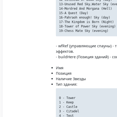
13-Unused Red Sky,Water Sky (ev
14-Mordred And Morgana (Hell)
15-A Quest (Day)
16-Pahraoh enough! Sky (day)
17-The Kingdom is Born (Night)
18-Tower of Power Sky (evening)
19-Chess Mate Sky (evening)
- wfRef (управляющие спауны) -
эффектов.
- buildHere (Позиция зданий) - с
Имя
Позиция
Наличие Звезды
Тип здания:
0 - Tower
1 - Keep
2 - Castle
3 - Citadel
4 - Test