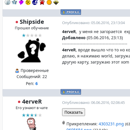
Shipside
Опубликовано: 05.06.2016, 23:13:04
Прошел обучение
4erveR
, у меня не загорается exp
Добавлено
(05.06.2016, 23:13)
---------------------------------------------
4erveR
, вроде вышло что то но 
делаю, я нажимаю world, загруж
другую карту, загружаю этот xo
Проверенные
Сообщений:
22
Реп:
6
4erveR
Опубликовано: 06.06.2016, 02:06:45
Его узнают в чате
Прикрепления:
4303231.png
(63
0605684.png