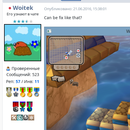
Woitek
Опубликовано: 21.06.2016, 15:38:01
Его узнают в чате
Can be fix like that?
Проверенные
Сообщений:
523
Реп:
57
/ Инв:
11