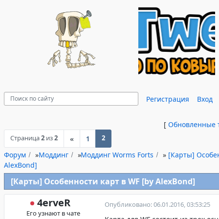
Регистрация
Вход
[
Обновленные 
Страница
2
из
2
2
«
1
Форум
»
Моддинг
»
Моддинг Worms Forts
»
[Карты] Особе
AlexBond]
[Карты] Особенности карт в WF [by AlexBond]
4erveR
Опубликовано: 06.01.2016, 03:53:25
Его узнают в чате