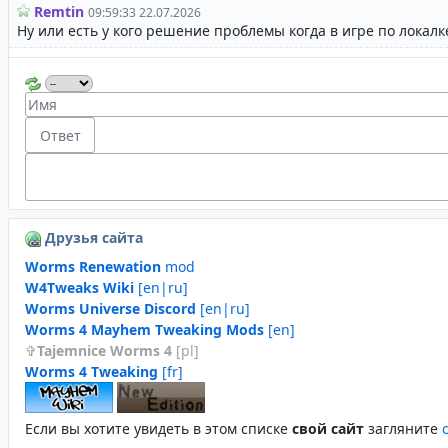
Друзья сайта
Worms Renewation
mod
W4Tweaks Wiki
[en|ru]
Worms Universe Discord
[en|ru]
Worms 4 Mayhem Tweaking Mods
[en]
Tajemnice Worms 4
[pl]
Worms 4 Tweaking
[fr]
Если вы хотите увидеть в этом спиcке
свой сайт
загляните