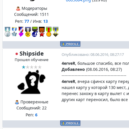
(33.9 Kb)
Модераторы
Сообщений:
1511
Реп:
77
/ Инв:
13
Shipside
Опубликовано: 08.06.2016, 08:27:17
Прошел обучение
4erveR
, большое спасибо, все п
Добавлено
(08.06.2016, 08:27)
---------------------------------------------
4erveR
, вчера сфинск карту пере
нашел карту у которой 130 мест, 
перенес захожу в карту вылет с и
других карт переносил, было вс
Проверенные
Сообщений:
22
Реп:
6