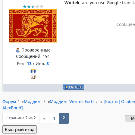
Woitek
, are you use Google transl
Сообщен
Проверенные
Сообщений:
191
Реп:
13
/ Инв:
3
Форум
»
Моддинг
»
Моддинг Worms Forts
»
[Карты] Особе
AlexBond]
Страница
2
из
2
2
«
1