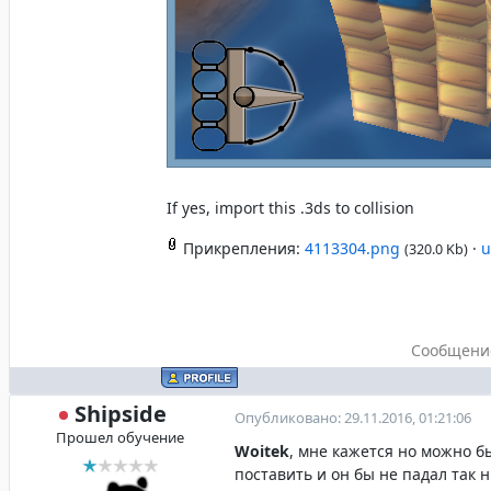
If yes, import this .3ds to collision
Прикрепления:
4113304.png
·
u
(320.0 Kb)
Сообщени
Shipside
Опубликовано: 29.11.2016, 01:21:06
Прошел обучение
Woitek
, мне кажется но можно б
поставить и он бы не падал так н