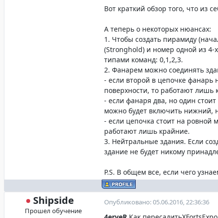
Вот краткий обзор того, что из с
А теперь о некоторых нюансах:
1. Чтобы создать пирамиду (нача
(Stronghold) и номер одной из 4-
типами команд: 0,1,2,3.
2. Фанарем можно соединять здан
- если второй в цепочке фанарь
поверхности, то работают лишь к
- если фанаря два, но один стои
можно будет включить нижний, н
- если цепочка стоит на ровной 
работают лишь крайние.
3. Нейтральные здания. Если соз
здание не будет никому принадл
P.S. В общем все, если чего узна
Shipside
Опубликовано: 05.06.2016, 22:36:36
Прошел обучение
4erveR
,Как пересадитьXFortsExpo