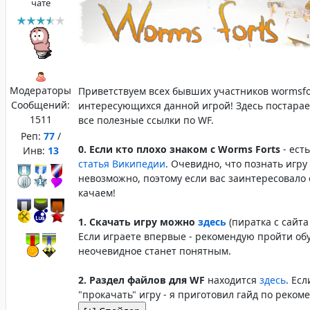
чате
Модераторы
Приветствуем всех бывших участников wormsfor
Сообщений:
интересующихся данной игрой! Здесь постара
1511
все полезные ссылки по WF.
Реп:
77
/
0. Если кто плохо знаком с Worms Forts
- ест
Инв:
13
статья Википедии
. Очевидно, что познать игру
невозможно, поэтому если вас заинтересовало 
качаем!
1. Скачать игру можно
здесь
(пиратка с сайта 
Если играете впервые - рекомендую пройти об
неочевидное станет понятным.
2. Раздел файлов для WF
находится
здесь
. Ес
"прокачать" игру - я приготовил гайд по реком