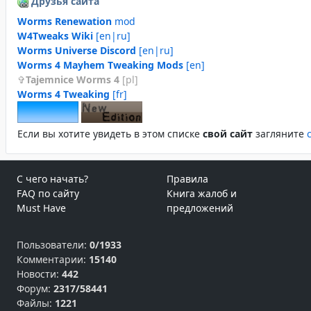
Друзья сайта
Worms Renewation
mod
W4Tweaks Wiki
[en|ru]
Worms Universe Discord
[en|ru]
Worms 4 Mayhem Tweaking Mods
[en]
Tajemnice Worms 4
[pl]
Worms 4 Tweaking
[fr]
Если вы хотите увидеть в этом спиcке
свой сайт
загляните
С чего начать?
Правила
FAQ по сайту
Книга жалоб и
Must Have
предложений
Пользователи:
0/1933
Комментарии:
15140
Новости:
442
Форум:
2317/58441
Файлы:
1221