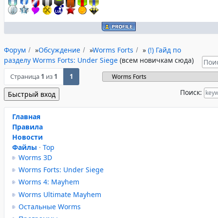
Форум
»
Обсуждение
»
Worms Forts
»
(!) Гайд по
разделу Worms Forts: Under Siege
(всем новичкам сюда)
Страница
1
из
1
1
Поиск:
Главная
Правила
Новости
Файлы
·
Top
Worms 3D
Worms Forts: Under Siege
Worms 4: Mayhem
Worms Ultimate Mayhem
Остальные Worms