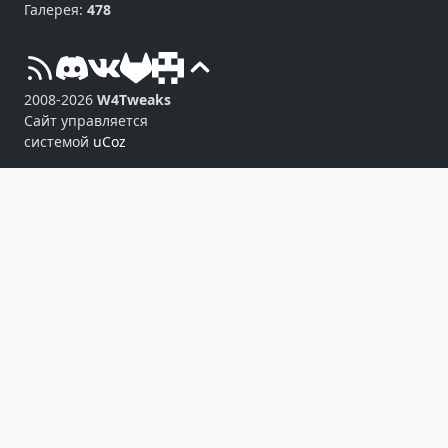
Галерея:
478
2008-2026
W4Tweaks
Сайт управляется
системой
uCoz