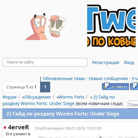
Регистрация
Вход
[
Обновленные темы
·
Новые сообщения
·
Уч
Страница
1
из
1
1
Форум
»
Обсуждение
»
Worms Forts
»
(!) Гайд по
разделу Worms Forts: Under Siege
(всем новичкам сюда)
(!) Гайд по разделу Worms Forts: Under Siege
4erveR
Опубликовано: 06.01.2016, 13:01:35
Его узнают в