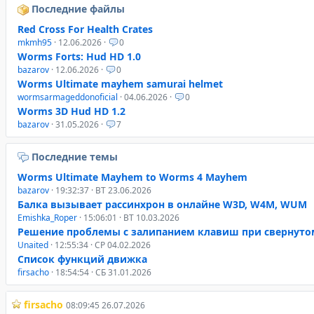
Последние файлы
Red Cross For Health Crates
mkmh95
· 12.06.2026 ·
0
Worms Forts: Hud HD 1.0
bazarov
· 12.06.2026 ·
0
Worms Ultimate mayhem samurai helmet
wormsarmageddonoficial
· 04.06.2026 ·
0
Worms 3D Hud HD 1.2
bazarov
· 31.05.2026 ·
7
Последние темы
Worms Ultimate Mayhem to Worms 4 Mayhem
bazarov
· 19:32:37 · ВТ 23.06.2026
Балка вызывает рассинхрон в онлайне W3D, W4M, WUM
Emishka_Roper
· 15:06:01 · ВТ 10.03.2026
Решение проблемы с залипанием клавиш при свернуто
Unaited
· 12:55:34 · СР 04.02.2026
Список функций движка
firsacho
· 18:54:54 · СБ 31.01.2026