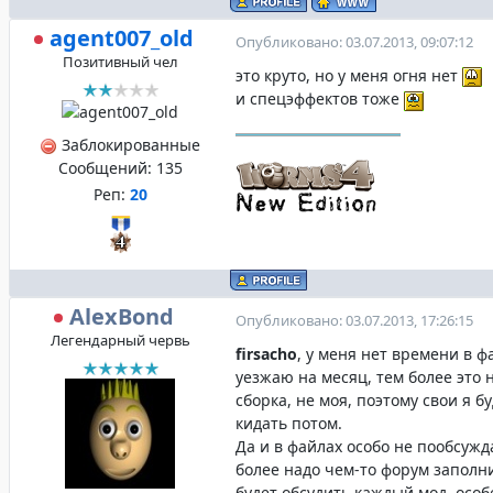
agent007_old
Опубликовано: 03.07.2013, 09:07:12
Позитивный чел
это круто, но у меня огня нет
и спецэффектов тоже
Заблокированные
Сообщений:
135
Реп:
20
AlexBond
Опубликовано: 03.07.2013, 17:26:15
Легендарный червь
firsacho
, у меня нет времени в ф
уезжаю на месяц, тем более это
сборка, не моя, поэтому свои я б
кидать потом.
Да и в файлах особо не пообсужд
более надо чем-то форум заполни
будет обсудить каждый мод, особ