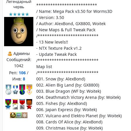
Легендарный
**************************
червь
/ Name: Mega Pack v3.50 for Worms3D
/ Version: 3.50
/ Author: AlexBond, GX8800, Woitek
/ New Maps & Full Tweak Pack
/**************************
- 13 New levels!!
- NTX Texture Pack v1.2
Админы
- Update Tweak Pack
Сообщений:
/**************************
1042
Map list
Реп:
106
/
/**************************
Инв:
8
001. Snow (by: AlexBond)
002. Alien Big Land (by: GX8800)
003. Blue Dragon (WF by: Woitek)
004. Deathmatch Victory Arena (by: Woitek)
005. Fishes (by: AlexBond)
006. Japan Express (by: Woitek)
007. Vulcano and Elektro Planet (by: Woitek)
008. Cards Of Alice (by: AlexBond)
009. Christmas House (by: Woitek)