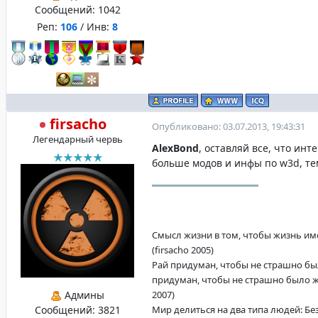
Сообщений:
1042
Реп:
106
/ Инв:
8
firsacho
Опубликовано: 03.07.2013, 19:43:31
Легендарный червь
AlexBond
, оставляй все, что инт
больше модов и инфы по w3d, те
Смысл жизни в том, чтобы жизнь име
(firsacho 2005)
Рай придуман, чтобы не страшно бы
придуман, чтобы не страшно было жи
Админы
2007)
Сообщений:
3821
Мир делиться на два типа людей: Б