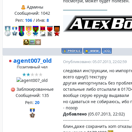
посмотри, может будет полезен.
Админы
Сообщений:
1042
Реп:
106
/ Инв:
8
agent007_old
Опубликовано: 05.07.2013, 22:02:59
Позитивный чел
следовал инструкции, но импорт
всего одну(!) текстуру
другая импортнулась без пробле
Заблокированные
остальные либо отсылали в 017D
Сообщений:
135
вообще серую ерунду выдавали
но сдаваться не собираюсь, ибо п
Реп:
20
- позор
Добавлено
(05.07.2013, 22:02)
---------------------------------------------
блин,даже сохранить xom отказы