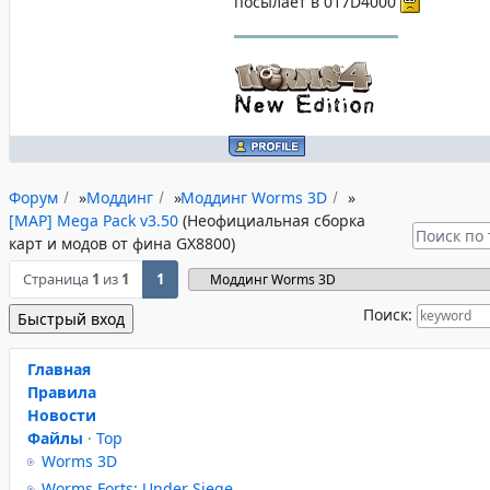
посылает в 017D4000
Форум
»
Моддинг
»
Моддинг Worms 3D
»
[MAP] Mega Pack v3.50
(Неофициальная сборка
карт и модов от фина GX8800)
Страница
1
из
1
1
Поиск:
Главная
Правила
Новости
Файлы
·
Top
Worms 3D
Worms Forts: Under Siege