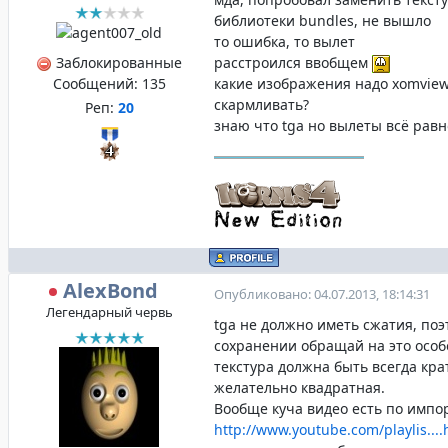
библиотеки bundles, не вышло
то ошибка, то вылет
Заблокированные
расстроился ввобщем
Сообщений:
135
какие изображения надо xomview
скармливать?
Реп:
20
знаю что tga но вылеты всё равн
AlexBond
Опубликовано: 04.07.2013, 18:14:31
Легендарный червь
tga не должно иметь сжатия, поэ
сохранении обращай на это особ
текстура должна быть всегда кра
желательно квадратная.
Вообще куча видео есть по импор
http://www.youtube.com/playlis...