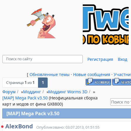
Регистрация
Вход
[
Обновленные темы
·
Новые сообщения
·
Участни
Страница
1
из
1
1
Форум
»
Моддинг
»
Моддинг Worms 3D
»
[MAP] Mega Pack v3.50
(Неофициальная сборка
карт и модов от фина GX8800)
[MAP] Mega Pack v3.50
AlexBond
Опубликовано: 03.07.2013, 01:51:55