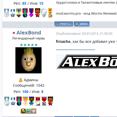
трудоголики и Талантливые лентяи. (f
Реп:
85
/ Инв:
15
mod.worms.pro - мод Worms Renewat
AlexBond
Опубликовано: 03.07.2013, 21:50:30
Легендарный червь
firsacho
, как бы все добавил уже 
Админы
Сообщений:
1042
Реп:
106
/ Инв:
8