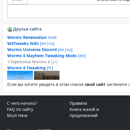
Друзья сайта
Worms Renewation
mod
W4Tweaks Wiki
[en|ru]
Worms Universe Discord
[en|ru]
Worms 4 Mayhem Tweaking Mods
[en]
Tajemnice Worms 4
[pl]
Worms 4 Tweaking
[fr]
Если вы хотите увидеть в этом спиcке
свой сайт
загляните
С чего начать?
Правила
FAQ по сайту
Книга жалоб и
Must Have
предложений