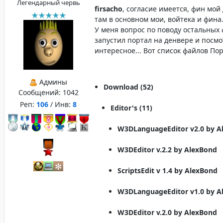
Легендарный червь
firsacho
, согласие имеется, фин мой
там в основном мои, войтека и фина
У меня вопрос по поводу остальных 
запустил портал на денвере и посмо
интересное... Вот список файлов По
Админы
Download (52)
Сообщений:
1042
Реп:
106
/ Инв:
8
Editor's (11)
W3DLanguageEditor v2.0 by A
W3DEditor v.2.2 by AlexBond
ScriptsEdit v 1.4 by AlexBond
W3DLanguageEditor v1.0 by A
W3DEditor v.2.0 by AlexBond