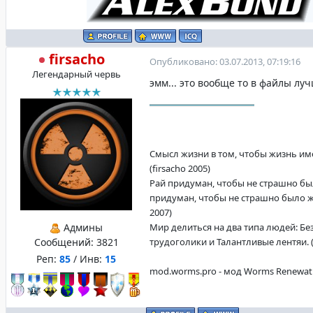
firsacho
Опубликовано: 03.07.2013, 07:19:16
Легендарный червь
эмм... это вообще то в файлы лу
Смысл жизни в том, чтобы жизнь име
(firsacho 2005)
Рай придуман, чтобы не страшно бы
придуман, чтобы не страшно было жи
2007)
Админы
Мир делиться на два типа людей: Б
Сообщений:
3821
трудоголики и Талантливые лентяи. (f
Реп:
85
/ Инв:
15
mod.worms.pro - мод Worms Renewat