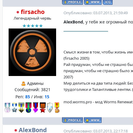
firsacho
Опубликовано: 03.07.2013, 21:59:49
Легендарный червь
AlexBond
, у тебя же огромный по
Смысл жизни в том, чтобы жизнь име
(firsacho 2005)
Рай придуман, чтобы не страшно бы
придуман, чтобы не страшно было жи
2007)
Админы
Мир делиться на два типа людей: Б
Сообщений:
3821
трудоголики и Талантливые лентяи. (f
Реп:
85
/ Инв:
15
mod.worms.pro - мод Worms Renewat
AlexBond
Опубликовано: 03.07.2013, 22:17:18