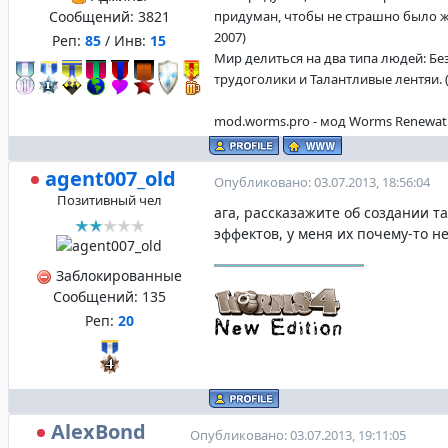
Сообщений:
3821
придуман, чтобы не страшно было жи
2007)
Реп:
85
/ Инв:
15
Мир делиться на два типа людей: Б
трудоголики и Талантливые лентяи. (f
mod.worms.pro - мод Worms Renewat
agent007_old
Опубликовано: 03.07.2013, 18:56:04
Позитивный чел
ага, рассказажите об создании т
эффектов, у меня их почему-то н
Заблокированные
Сообщений:
135
Реп:
20
AlexBond
Опубликовано: 03.07.2013, 19:11:05