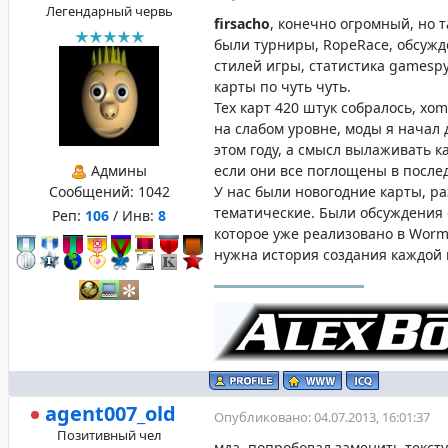
Легендарный червь
firsacho
, конечно огромный, но 
были турниры, RopeRace, обсуж
стилей игры, статистика gamespy
карты по чуть чуть.
Тех карт 420 штук собралось, xom
на слабом уровне, моды я начал 
этом году, а смысл вылаживать к
Админы
если они все поглощены в послед
Сообщений:
1042
У нас были новогодние карты, р
тематические. Были обсуждения
Реп:
106
/ Инв:
8
которое уже реализовано в Worm
нужна история создания каждой 
agent007_old
Опубликовано: 04.07.2013, 16:01:37
Позитивный чел
мда, попробовал заменить текст