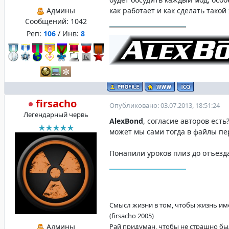
Админы
как работает и как сделать такой
Сообщений:
1042
Реп:
106
/ Инв:
8
firsacho
Опубликовано: 03.07.2013, 18:51:24
Легендарный червь
AlexBond
, согласие авторов есть
может мы сами тогда в файлы пе
Понапили уроков плиз до отъезд
Смысл жизни в том, чтобы жизнь име
(firsacho 2005)
Админы
Рай придуман, чтобы не страшно бы