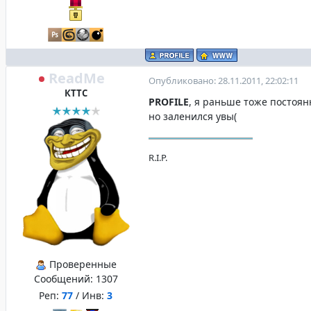
ReadMe
Опубликовано: 28.11.2011, 22:02:11
КТТС
PROFILE
, я раньше тоже постоян
но заленился увы(
R.I.P.
Проверенные
Сообщений:
1307
Реп:
77
/ Инв:
3