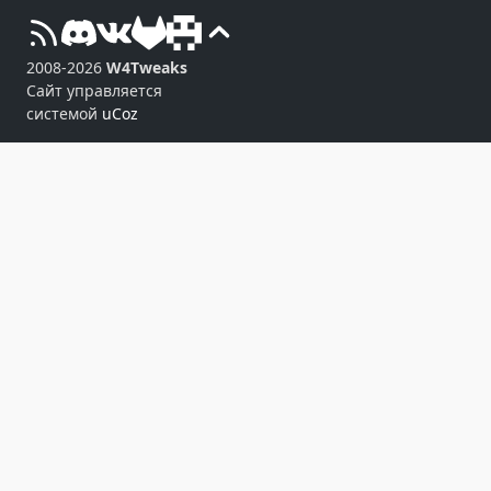
2008-2026
W4Tweaks
Сайт управляется
системой
uCoz