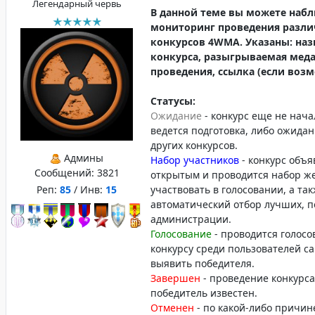
Легендарный червь
В данной теме вы можете наб
мониторинг проведения разл
конкурсов 4WMA. Указаны: наз
конкурса, разыгрываемая меда
проведения, ссылка (если возм
Статусы:
Ожидание
- конкурс еще не нача
ведется подготовка, либо ожида
других конкурсов.
Админы
Набор участников
- конкурс объя
Сообщений:
3821
открытым и проводится набор 
Реп:
85
/ Инв:
15
участвовать в голосовании, а та
автоматический отбор лучших, 
администрации.
Голосование
- проводится голосо
конкурсу среди пользователей са
выявить победителя.
Завершен
- проведение конкурс
победитель известен.
Отменен
- по какой-либо причин