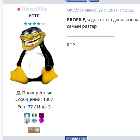
ReadMe
Опубликовано: 29.11.2011, 14:21:26
КТТС
PROFILE
, я делал это довольно да
самый разгар
R.I.P.
Проверенные
Сообщений:
1307
Реп:
77
/ Инв:
3