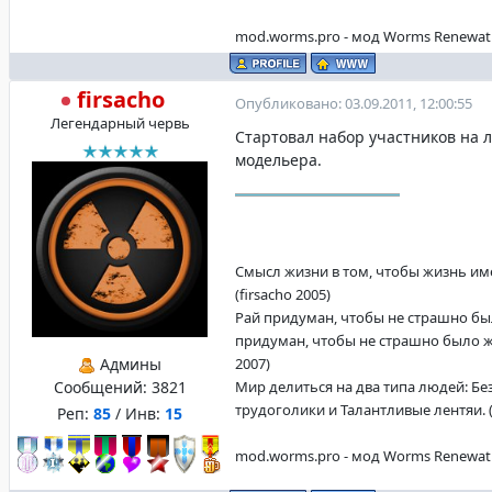
mod.worms.pro - мод Worms Renewat
firsacho
Опубликовано: 03.09.2011, 12:00:55
Легендарный червь
Стартовал набор участников на 
модельера.
Смысл жизни в том, чтобы жизнь име
(firsacho 2005)
Рай придуман, чтобы не страшно бы
придуман, чтобы не страшно было жи
Админы
2007)
Сообщений:
3821
Мир делиться на два типа людей: Б
трудоголики и Талантливые лентяи. (f
Реп:
85
/ Инв:
15
mod.worms.pro - мод Worms Renewat