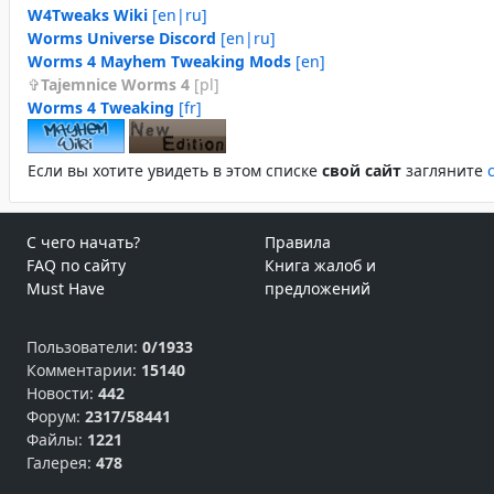
W4Tweaks Wiki
[en|ru]
Worms Universe Discord
[en|ru]
Worms 4 Mayhem Tweaking Mods
[en]
Tajemnice Worms 4
[pl]
Worms 4 Tweaking
[fr]
Если вы хотите увидеть в этом спиcке
свой сайт
загляните
С чего начать?
Правила
FAQ по сайту
Книга жалоб и
Must Have
предложений
Пользователи:
0/1933
Комментарии:
15140
Новости:
442
Форум:
2317/58441
Файлы:
1221
Галерея:
478