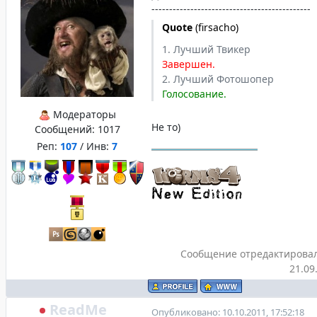
---------------------------------------------
Quote
(
firsacho
)
1. Лучший Твикер
Завершен.
2. Лучший Фотошопер
Голосование.
Модераторы
Не то)
Сообщений:
1017
Реп:
107
/ Инв:
7
Сообщение отредактирова
21.09
ReadMe
Опубликовано: 10.10.2011, 17:52:18