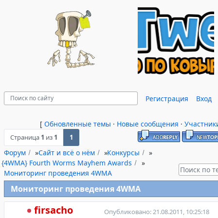
Регистрация
Вход
[
Обновленные темы
·
Новые сообщения
·
Участник
Страница
1
из
1
1
Форум
»
Сайт и всё о нём
»
Конкурсы
»
{4WMA} Fourth Worms Mayhem Awards
»
Мониторинг проведения 4WMA
Мониторинг проведения 4WMA
firsacho
Опубликовано: 21.08.2011, 10:25:18