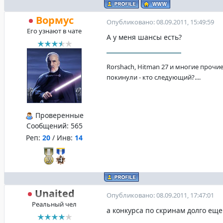
Вормус
Опубликовано: 08.09.2011, 15:49:59
Его узнают в чате
А у меня шансы есть?
Rorshach, Hitman 27 и многие прочие
покинули - кто следующий?....
Проверенные
Сообщений:
565
Реп:
20
/ Инв:
14
Unaited
Опубликовано: 08.09.2011, 17:47:01
Реальный чел
а конкурса по скринам долго еще