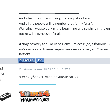
-------------------------------------------------------------
And when the sun is shining, there is justice for all...
And all the people will remember that funny "war".
War, which was so dark in the beginning and so shiny in the en
But now it's over. Over for all.
-------------------------------------------------------------
Я сюда захожу только из-за Game Project. И да, я больше 
либо забанить. И еще: черви меня не интересуют. Совсем
БУГУРТ.
ed
Опубликовано: 19.01.2011, 12:37:31
чел
а если убавить угол прицеливания