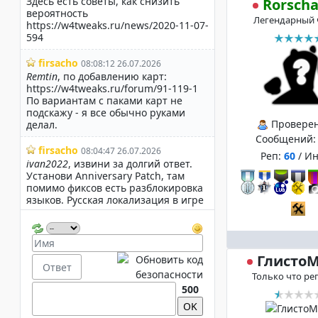
Rorsch
Легендарный 
Провере
Сообщений
Реп:
60
/ И
Глисто
Только что ре
500