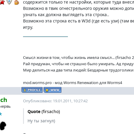
содержится только те настройки, которые туда внесл
Возможно в твик огнестрельного оружия можно допис
узнать как должна выглядеть эта строка..
Возможно эта строка есть в W3d (где есть узи) (там 
игру.
Смысл жизни в том, чтобы жизнь имела смысл... (firsacho 2
Рай придуман, чтобы не страшно было умирать. Ад придум
Мир делиться на два типа людей: Бездарные трудоголики и
mod.worms.pro - мод Worms Renewation для Worms4
ach
Опубликовано: 19.01.2011, 10:27:42
червь
Quote
(
firsacho
)
Ну ты загнул)