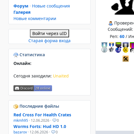
Форум
·
Новые сообщения
Галерея
Новые комментарии
Провере
Сообщений
Войти через uID
Реп:
60
/ И
Старая форма входа
Статистика
Онлайн:
Сегодня заходили:
Unaited
Последние файлы
Red Cross For Health Crates
mkmh95
· 12.06.2026 ·
0
Worms Forts: Hud HD 1.0
bazarov
· 12.06.2026 ·
0