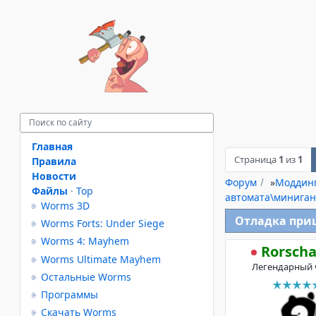
Главная
Страница
1
из
1
Правила
Новости
Форум
»
Моддин
Файлы
·
Top
автомата\миниган
Worms 3D
Отладка при
Worms Forts: Under Siege
Worms 4: Mayhem
Rorsch
Worms Ultimate Mayhem
Легендарный 
Остальные Worms
Программы
Скачать Worms