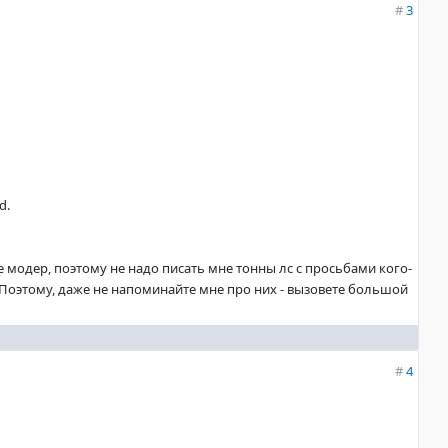
#
3
d.
не модер, поэтому не надо писать мне тонны лс с просьбами кого-
. Поэтому, даже не напоминайте мне про них - вызовете большой
#
4