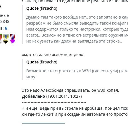
Я знаю, но пока это единственное реально исполним
Quote
(
firsacho
)
нные
Думаю там такого вообще нет.. это запрятано в с
:
2848
разрабам не было смысла выводить такой конфиг в 
нв:
6
нем содержится только те настройки, которые туд
всего).. Возможно в твик огнестрельного оружия м
но как узнать как должна выглядеть эта строка..
хм, это сильно осложняет дело
Quote
(
firsacho
)
Возможно эта строка есть в W3d (где есть узи) (та
игру.
Это надо Алексбонда спрашивать, он w3d копал.
Добавлено
(19.01.2011, 10:27)
---------------------------------------------
+ и еще: Ведь при выстреле из дробаша, прицел тоже
он где-то лежит и при создании автомата его просто