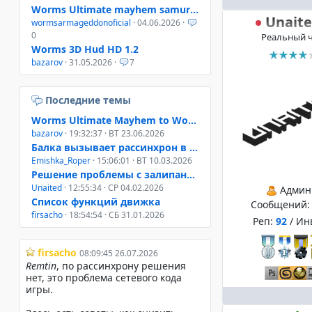
Worms Ultimate mayhem samurai helmet
Unait
wormsarmageddonoficial
· 04.06.2026 ·
0
Реальный 
Worms 3D Hud HD 1.2
bazarov
· 31.05.2026 ·
7
Последние темы
Worms Ultimate Mayhem to Worms 4 Mayhem
bazarov
· 19:32:37 · ВТ 23.06.2026
Балка вызывает рассинхрон в онлайне W3D, W4M, WUM
Emishka_Roper
· 15:06:01 · ВТ 10.03.2026
Решение проблемы с залипанием клавиш при свернутом окне
Unaited
· 12:55:34 · СР 04.02.2026
Админ
Список функций движка
Сообщений
firsacho
· 18:54:54 · СБ 31.01.2026
Реп:
92
/ Ин