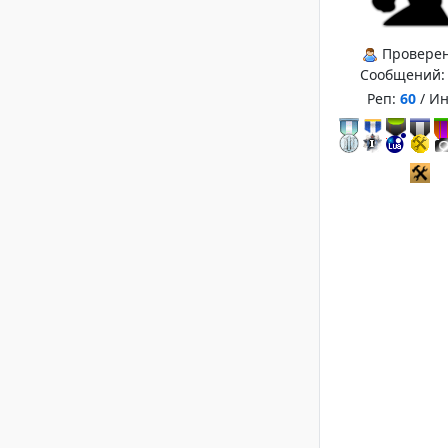
Провере
Сообщений
Реп:
60
/ И