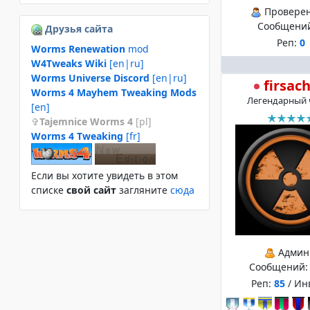
Провере
Сообщени
Друзья сайта
Реп:
0
Worms Renewation
mod
W4Tweaks Wiki
[en|ru]
Worms Universe Discord
[en|ru]
firsac
Worms 4 Mayhem Tweaking Mods
Легендарный 
[en]
Tajemnice Worms 4
[pl]
Worms 4 Tweaking
[fr]
Если вы хотите увидеть в этом
спиcке
свой сайт
загляните
сюда
Админ
Сообщений
Реп:
85
/ Ин