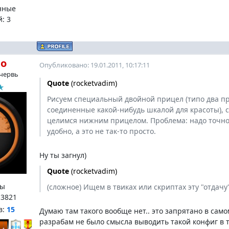
нные
й:
3
ho
Опубликовано: 19.01.2011, 10:17:11
червь
Quote
(
rocketvadim
)
Рисуем специальный двойной прицел (типо два пр
соединенные какой-нибудь шкалой для красоты), с
целимся нижним прицелом. Проблема: надо точно
удобно, а это не так-то просто.
Ну ты загнул)
Quote
(
rocketvadim
)
ы
(сложное) Ищем в твиках или скриптах эту "отдачу"
:
3821
в:
15
Думаю там такого вообще нет.. это запрятано в само
разрабам не было смысла выводить такой конфиг в т