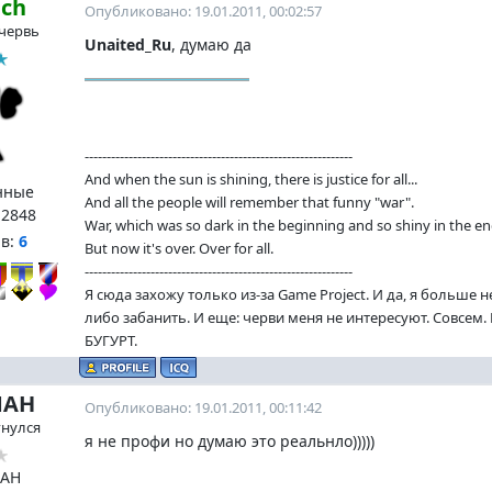
ach
Опубликовано: 19.01.2011, 00:02:57
червь
Unaited_Ru
, думаю да
-------------------------------------------------------------
And when the sun is shining, there is justice for all...
нные
And all the people will remember that funny "war".
:
2848
War, which was so dark in the beginning and so shiny in the en
нв:
6
But now it's over. Over for all.
-------------------------------------------------------------
Я сюда захожу только из-за Game Project. И да, я больше 
либо забанить. И еще: черви меня не интересуют. Совсем
БУГУРТ.
МАН
Опубликовано: 19.01.2011, 00:11:42
гнулся
я не профи но думаю это реальнло)))))