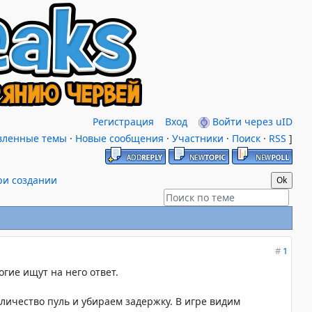
Регистрация
Вход
Войти через uID
вленные темы
·
Новые сообщения
·
Участники
·
Поиск
·
RSS
]
ри создании
#
1
гие ищут на него ответ.
личество пуль и убираем задержку. В игре видим