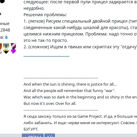
следующее: после первой пули прицел задирается вв
неудобно.
Решения проблемы:
1. (легкое) Рисуем специальный двойной прицел (ти
нные
соединенные какой-нибудь шкалой для красоты), ста
:
2848
целимся нижним прицелом. Проблема: надо точно от
нв:
6
это не так-то просто.
2. (сложное) Ищем в твиках или скриптах эту "отдачу"
-------------------------------------------------------------
And when the sun is shining, there is justice for all...
And all the people will remember that funny "war".
War, which was so dark in the beginning and so shiny in the en
But now it's over. Over for all.
-------------------------------------------------------------
Я сюда захожу только из-за Game Project. И да, я больше 
либо забанить. И еще: черви меня не интересуют. Совсем
БУГУРТ.