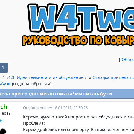
[
Обно
1
г
»
1.3. Идеи твикинга и их обсуждение
»
Отладка прицела п
а\узи
(надо разобраться)
цела при создании автомата\минигана\узи
ach
Опубликовано: 18.01.2011, 23:50:26
червь
Короче, думаю такой вопрос не раз обсуждался и мно
Проблема:
Берем дробовик или снайперку. В твике изменяем ко