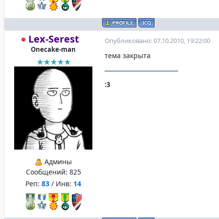
Lex-Serest
Опубликовано: 07.10.2010, 19:22:00
Onecake-man
тема закрыта
:3
Админы
Сообщений:
825
Реп:
83
/ Инв:
14