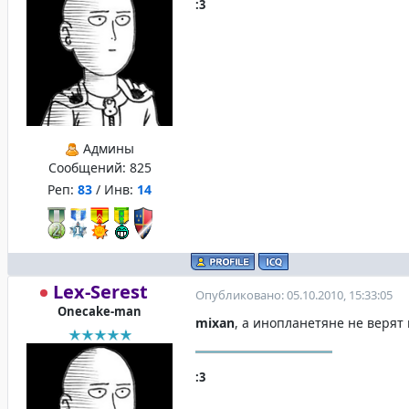
:3
Админы
Сообщений:
825
Реп:
83
/ Инв:
14
Lex-Serest
Опубликовано: 05.10.2010, 15:33:05
Onecake-man
mixan
, а инопланетяне не верят 
:3