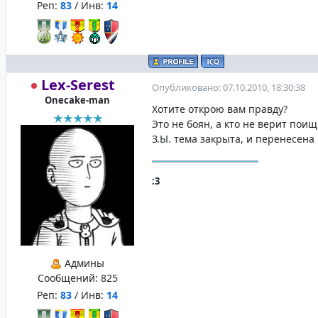
Реп:
83
/ Инв:
14
Lex-Serest
Опубликовано: 07.10.2010, 18:30:38
Onecake-man
Хотите открою вам правду?
Это не боян, а кто не верит поищ
З.Ы. тема закрыта, и перенесена 
:3
Админы
Сообщений:
825
Реп:
83
/ Инв:
14