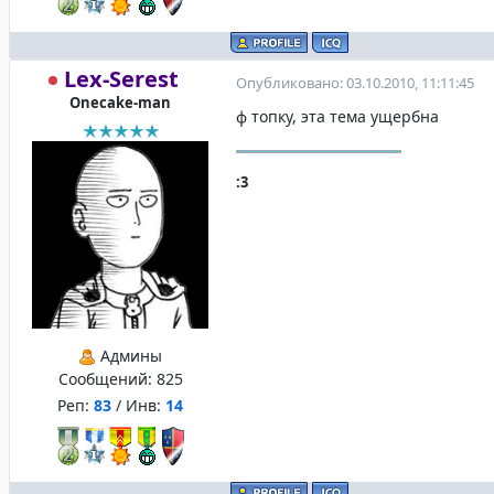
Lex-Serest
Опубликовано: 03.10.2010, 11:11:45
Onecake-man
ф топку, эта тема ущербна
:3
Админы
Сообщений:
825
Реп:
83
/ Инв:
14