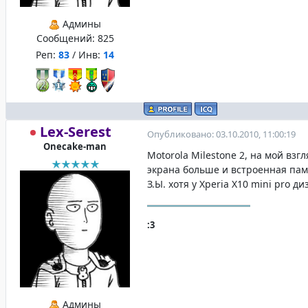
Админы
Сообщений:
825
Реп:
83
/ Инв:
14
Lex-Serest
Опубликовано: 03.10.2010, 11:00:19
Onecake-man
Motorola Milestone 2, на мой взг
экрана больше и встроенная памя
З.Ы. хотя у Xperia X10 mini pro 
:3
Админы