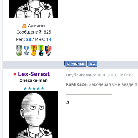
Админы
Сообщений:
825
Реп:
83
/ Инв:
14
Lex-Serest
Опубликовано: 06.10.2010, 10:37:19
Onecake-man
KaMiKaZe
, Заколебал уже везде 
:3