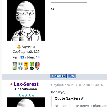
:3
Админы
Сообщений:
825
Реп:
83
/ Инв:
14
Lex-Serest
Опубликовано: 30.09.2010, 11:40:26
Onecake-man
Вормус
,
Quote
(
Lex-Serest
)
Все остальные вирусы (блокират