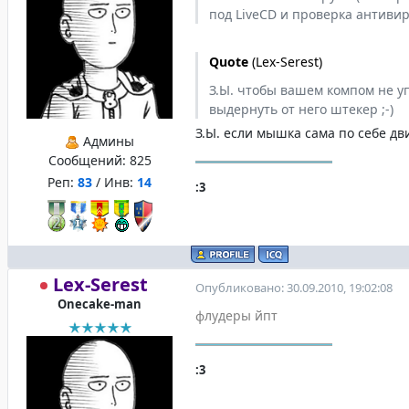
под LiveCD и проверка антивир
Quote
(
Lex-Serest
)
З.Ы. чтобы вашем компом не у
выдернуть от него штекер ;-)
З.Ы. если мышка сама по себе дв
Админы
Сообщений:
825
Реп:
83
/ Инв:
14
:3
Lex-Serest
Опубликовано: 30.09.2010, 19:02:08
Onecake-man
флудеры йпт
:3