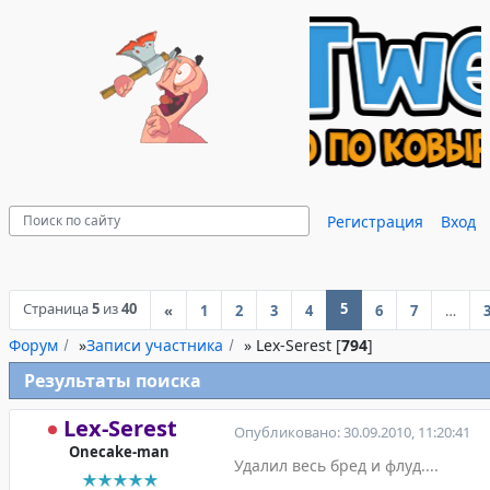
Регистрация
Вход
Страница
5
из
40
5
«
1
2
3
4
6
7
…
Форум
»
Записи участника
»
Lex-Serest [
794
]
Результаты поиска
Lex-Serest
Опубликовано: 30.09.2010, 11:20:41
Onecake-man
Удалил весь бред и флуд....