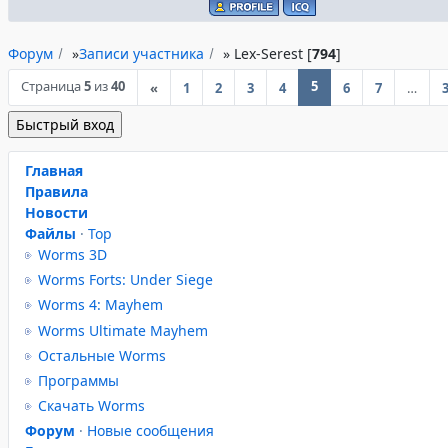
Форум
»
Записи участника
»
Lex-Serest [
794
]
Страница
5
из
40
5
«
1
2
3
4
6
7
…
Главная
Правила
Новости
Файлы
·
Top
Worms 3D
Worms Forts: Under Siege
Worms 4: Mayhem
Worms Ultimate Mayhem
Остальные Worms
Программы
Скачать Worms
Форум
·
Новые сообщения