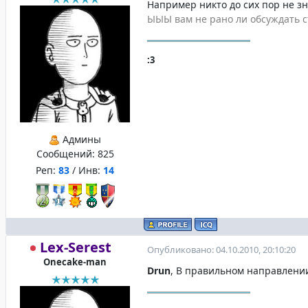
Например никто до сих пор не зн
ЫЫЫ вам не рано ли обсуждать с
:3
Админы
Сообщений:
825
Реп:
83
/ Инв:
14
Lex-Serest
Опубликовано: 04.10.2010, 20:10:20
Onecake-man
Drun
, В правильном направлении 