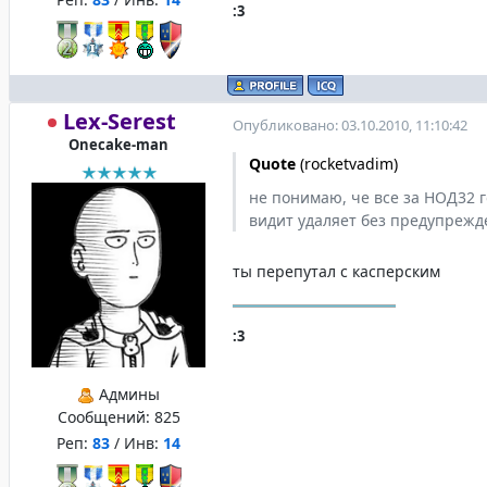
:3
Lex-Serest
Опубликовано: 03.10.2010, 11:10:42
Onecake-man
Quote
(
rocketvadim
)
не понимаю, че все за НОД32 г
видит удаляет без предупрежд
ты перепутал с касперским
:3
Админы
Сообщений:
825
Реп:
83
/ Инв:
14