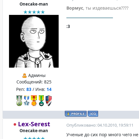
Onecake-man
Вормус
, ты издеваешься????
:3
Админы
Сообщений:
825
Реп:
83
/ Инв:
14
Lex-Serest
Опубликовано: 04.10.2010, 19:59:11
Onecake-man
Ученые до сих пор много чего не 