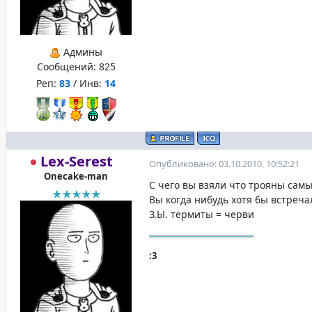
Админы
Сообщений:
825
Реп:
83
/ Инв:
14
Lex-Serest
Опубликовано: 03.10.2010, 10:52:21
Onecake-man
С чего вы взяли что трояны сам
Вы когда нибудь хотя бы встреча
З.Ы. термиты = черви
:3