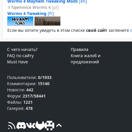
Worms 4 Mayhem Tweaking Mods
[en]
Tajemnice Worms 4
[pl]
Worms 4 Tweaking
[fr]
Если вы хотите увидеть в этом спиcке
свой сайт
загляните
С чего начать?
Правила
FAQ по сайту
Книга жалоб и
Must Have
предложений
Пользователи:
0/1933
Комментарии:
15140
Новости:
442
Форум:
2317/58441
Файлы:
1221
Галерея:
478