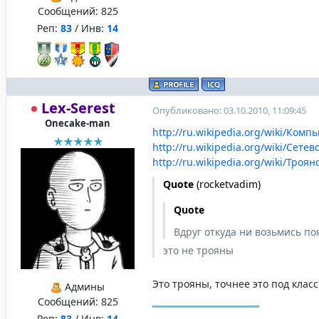
Сообщений:
825
Реп:
83
/ Инв:
14
Lex-Serest
Опубликовано: 03.10.2010, 11:09:45
Onecake-man
http://ru.wikipedia.org/wiki/Ком
http://ru.wikipedia.org/wiki/Сете
http://ru.wikipedia.org/wiki/Тро
Quote
(
rocketvadim
)
Quote
Вдруг откуда ни возьмись по
это не трояны
Это трояны, точнее это под клас
Админы
Сообщений:
825
Реп:
83
/ Инв:
14