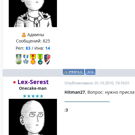
Админы
Сообщений:
825
Реп:
83
/ Инв:
14
Lex-Serest
Опубликовано: 01.10.2010, 19:16:01
Onecake-man
Hitman27
, Вопрос: нужно присла
:3