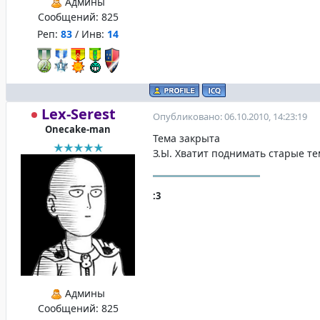
Админы
Сообщений:
825
Реп:
83
/ Инв:
14
Lex-Serest
Опубликовано: 06.10.2010, 14:23:19
Onecake-man
Тема закрыта
З.Ы. Хватит поднимать старые те
:3
Админы
Сообщений:
825