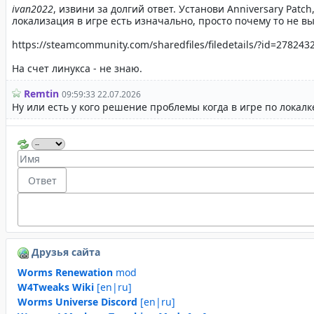
Друзья сайта
Worms Renewation
mod
W4Tweaks Wiki
[en|ru]
Worms Universe Discord
[en|ru]