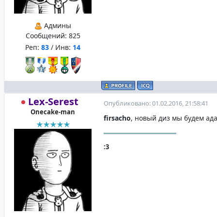
Админы
Сообщений:
825
Реп:
83
/ Инв:
14
Lex-Serest
Опубликовано: 01.02.2016, 21:58:41
Onecake-man
firsacho
, новый диз мы будем ад
:3