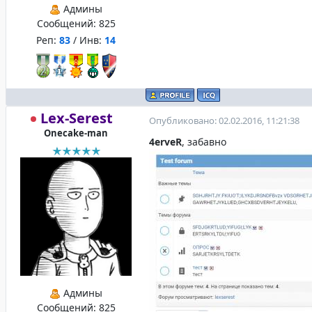
Админы
Сообщений:
825
Реп:
83
/ Инв:
14
Lex-Serest
Опубликовано: 02.02.2016, 11:21:38
Onecake-man
4erveR
, забавно
Админы
Сообщений:
825