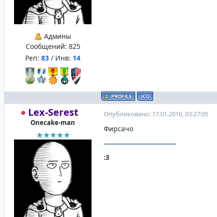
Админы
Сообщений:
825
Реп:
83
/ Инв:
14
Lex-Serest
Опубликовано: 17.01.2016, 03:27:05
Onecake-man
Фирсачо
:3