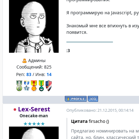
Я программирую на Javascript, py
Знакомый мне все впихнуть в изу
появится.
:3
Админы
Сообщений:
825
Реп:
83
/ Инв:
14
Lex-Serest
Опубликовано: 21.12.2015, 00:14:14
Onecake-man
Цитата
firsacho
(
)
Предлагаю номинировать на ме
сайта, но, блин, классический 