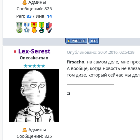
Админы
Сообщений:
825
Реп:
83
/ Инв:
14
Lex-Serest
Опубликовано: 30.01.2016, 02:54:39
Onecake-man
firsacho
, на самом деле, мне про
А вообще, когда новость не влеза
том дизе, который сейчас мы де
:3
Админы
Сообщений:
825