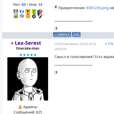
Реп:
83
/ Инв:
14
Прикрепления:
8301233.png
(48
:3
Lex-Serest
Опубликовано: 05.02.2016,
#
779
Onecake-man
20:54:55
Смысл в голосовании? Есть вари
:3
Админы
Сообщений:
825