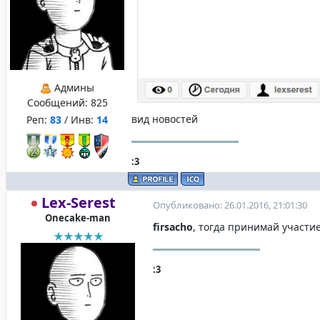
Админы
Сообщений:
825
вид новостей
Реп:
83
/ Инв:
14
:3
Lex-Serest
Опубликовано: 26.01.2016, 21:01:30
Onecake-man
firsacho
, тогда принимай участие
:3