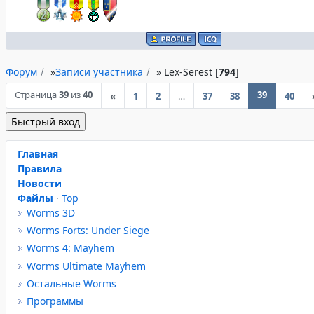
Форум
»
Записи участника
»
Lex-Serest [
794
]
Страница
39
из
40
39
«
1
2
…
37
38
40
Главная
Правила
Новости
Файлы
·
Top
Worms 3D
Worms Forts: Under Siege
Worms 4: Mayhem
Worms Ultimate Mayhem
Остальные Worms
Программы