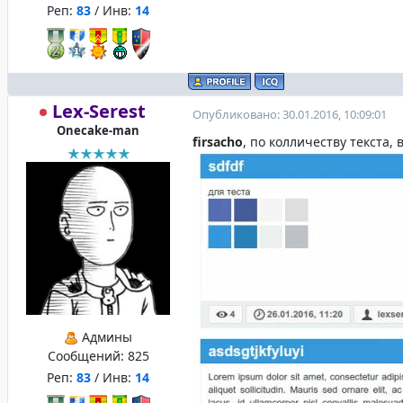
Реп:
83
/ Инв:
14
Lex-Serest
Опубликовано: 30.01.2016, 10:09:01
Onecake-man
firsacho
, по колличеству текста,
Админы
Сообщений:
825
Реп:
83
/ Инв:
14