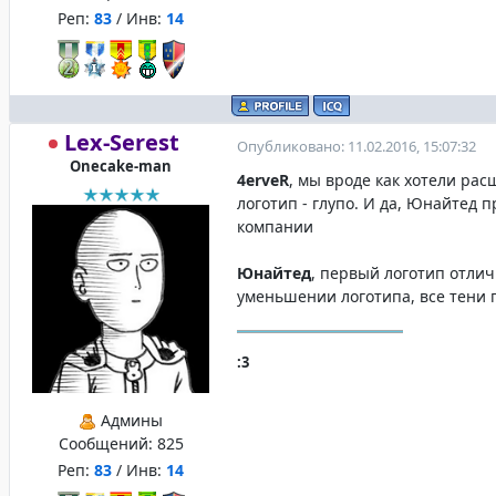
Реп:
83
/ Инв:
14
Lex-Serest
Опубликовано: 11.02.2016, 15:07:32
Onecake-man
4erveR
, мы вроде как хотели рас
логотип - глупо. И да, Юнайтед 
компании
Юнайтед
, первый логотип отлич
уменьшении логотипа, все тени 
:3
Админы
Сообщений:
825
Реп:
83
/ Инв:
14