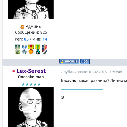
Админы
Сообщений:
825
Реп:
83
/ Инв:
14
Lex-Serest
Опубликовано: 01.02.2016, 20:53:48
Onecake-man
firsacho
, какая разница? Лично 
:3