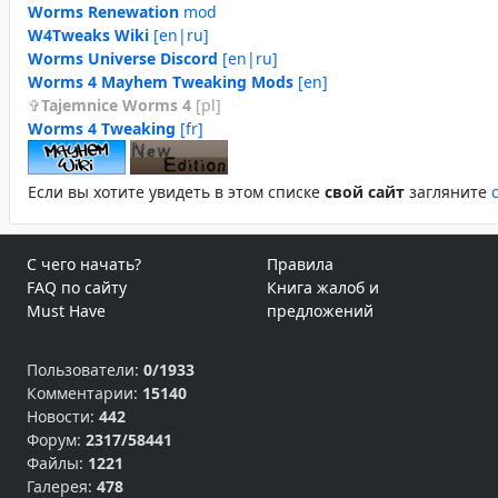
Worms Renewation
mod
W4Tweaks Wiki
[en|ru]
Worms Universe Discord
[en|ru]
Worms 4 Mayhem Tweaking Mods
[en]
Tajemnice Worms 4
[pl]
Worms 4 Tweaking
[fr]
Если вы хотите увидеть в этом спиcке
свой сайт
загляните
С чего начать?
Правила
FAQ по сайту
Книга жалоб и
Must Have
предложений
Пользователи:
0/1933
Комментарии:
15140
Новости:
442
Форум:
2317/58441
Файлы:
1221
Галерея:
478