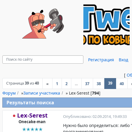
Регистрация
Вход
[
Об
Страница
39
из
40
39
«
1
2
…
37
38
40
Форум
»
Записи участника
»
Lex-Serest [
794
]
Результаты поиска
Lex-Serest
Опубликовано: 02.09.2014, 19:49:33
Onecake-man
Нужно было определиться: либо "
программирования.