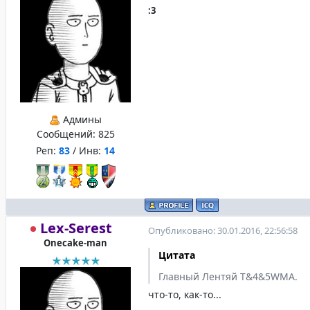
:3
Админы
Сообщений:
825
Реп:
83
/ Инв:
14
Lex-Serest
Опубликовано: 30.01.2016, 22:56:58
Onecake-man
Цитата
Главный Лентяй T&4&5WMA.
что-то, как-то...