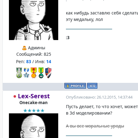
как нибудь заставлю себя сделат
эту медальку, лол
:3
Админы
Сообщений:
825
Реп:
83
/ Инв:
14
Lex-Serest
Опубликовано: 26.12.2015, 14:37:44
Onecake-man
Пусть делает, то что хочет, може
в 3d моделировании?
А вы все моральные уроды