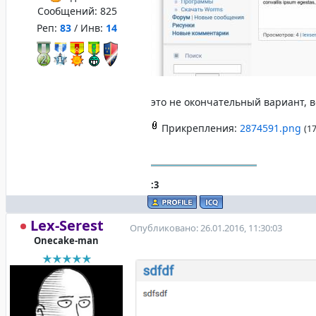
Сообщений:
825
Реп:
83
/ Инв:
14
это не окончательный вариант,
Прикрепления:
2874591.png
(1
:3
Lex-Serest
Опубликовано: 26.01.2016, 11:30:03
Onecake-man