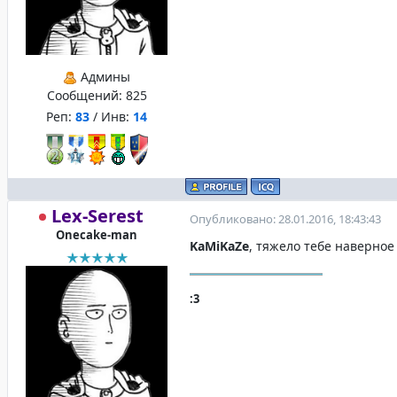
Админы
Сообщений:
825
Реп:
83
/ Инв:
14
Lex-Serest
Опубликовано: 28.01.2016, 18:43:43
Onecake-man
KaMiKaZe
, тяжело тебе наверное 
:3