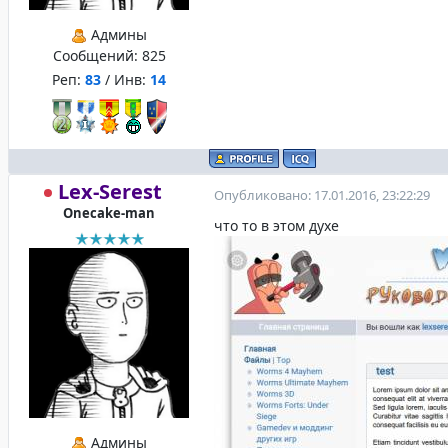
Админы
Сообщений:
825
Реп:
83
/ Инв:
14
Lex-Serest
Опубликовано: 17.01.2016, 23:22:29
Onecake-man
что то в этом духе
Админы