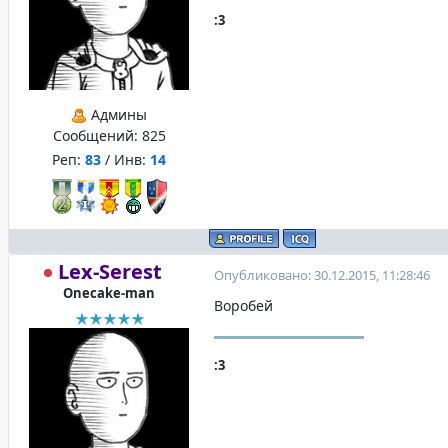
:3
Админы
Сообщений:
825
Реп:
83
/ Инв:
14
Lex-Serest
Опубликовано: 30.12.2015, 11:28:46
Onecake-man
Воробей
:3