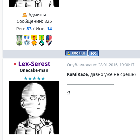
Админы
Сообщений:
825
Реп:
83
/ Инв:
14
Lex-Serest
Опубликовано: 28.01.2016, 19:00:17
Onecake-man
KaMiKaZe
, давно уже не срешь?
:3