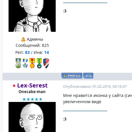
:3
Админы
Сообщений:
825
Реп:
83
/ Инв:
14
Lex-Serest
Опубликовано: 01.02.2016, 00:16:47
Onecake-man
Мне нравится иконка у сайта (си
увеличенном виде
:3