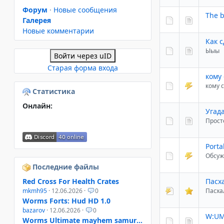
Форум
·
Новые сообщения
The b
Галерея
Новые комментарии
Как 
Ыыы
Войти через uID
Старая форма входа
кому 
кому с
Статистика
Онлайн:
Угад
Прост
Porta
Обсуж
Последние файлы
Пасх
Red Cross For Health Crates
Пасха
mkmh95
· 12.06.2026 ·
0
Worms Forts: Hud HD 1.0
bazarov
· 12.06.2026 ·
0
W:UM
Worms Ultimate mayhem samurai helmet