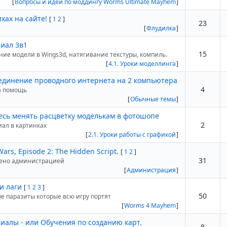
[
Вопросы и идеи по моддингу Worms Ultimate Mayhem
]
хах на сайте!
[
1
2
]
23
[
Флудилка
]
риал 3в1
15
ние модели в Wings3d, натягивание текстуры, компиль.
[
4.1. Уроки моделлинга
]
единение проводного интернета на 2 компьютера
4
а помощь
[
Обычные темы
]
есь менять расцветку моделькам в фотошопе
2
иал в картинках
[
2.1. Уроки работы с графикой
]
ars, Episode 2: The Hidden Script.
[
1
2
]
31
ено администрацией
[
Администрация
]
и лаги
[
1
2
3
]
50
е паразиты которые всю игру портят
[
Worms 4 Mayhem
]
риалы - или Обучения по созданию карт.
8