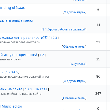
inding of Isaac
5
[
О других играх
]
сделать альфа канал
14
[
2.1. Уроки работы с графикой
]
сколько лет в реальности???
[
1
2
3
]
51
колько лет в реальности ???
[
Обычные темы
]
ай игру по скриншоту!
[
1
2
]
25
енькая игра =)
[
Флудилка
]
l 2
[
1
2
3
4
5
]
86
даем продолжение великой игры
[
О других играх
]
алки на сайте
[
1
2
3
…
16
17
18
]
347
льные яйца на нашем сайте
[
Обычные темы
]
 Music editor
0