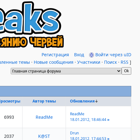
Регистрация
Вход
Войти через uID
вленные темы
·
Новые сообщения
·
Участники
·
Поиск
·
RSS
]
Просмотры
Автор темы
Обновления
↓
ReadMe
6993
ReadMe
18.01.2012, 18:46:44
»
Drun
2037
K@ST
18.01.2012, 17:44:53
»