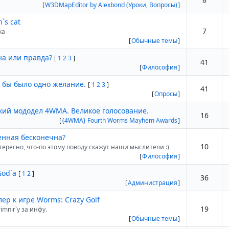
[
W3DMapEditor by Alexbond (Уроки, Вопросы)
]
`s cat
7
ка
[
Обычные темы
]
на или правда?
[
1
2
3
]
41
[
Философия
]
- бы было одно желание.
[
1
2
3
]
41
[
Опросы
]
кий мододел 4WMA. Великое голосование.
16
[
{4WMA} Fourth Worms Mayhem Awards
]
енная бесконечна?
10
нтересно, что-по этому поводу скажут наши мыслители :)
[
Философия
]
God`a
[
1
2
]
36
[
Администрация
]
ер к игре Worms: Crazy Golf
19
imnir`у за инфу.
[
Обычные темы
]