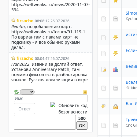
Simon
Кутён
исти
Если
Вели
Всел
:D. И
Бан 
500
Трейл
Спс Gr