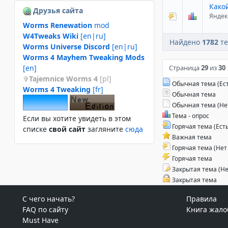
Како
Друзья сайта
Яндек
Worms Renewation
mod
W4Tweaks Wiki
[en|ru]
Найдено
1782
те
Worms Universe Discord
[en|ru]
Worms 4 Mayhem Tweaking Mods
Страница
29
из
30
[en]
Tajemnice Worms 4
[pl]
Обычная тема (Ес
Worms 4 Tweaking
[fr]
Обычная тема
Обычная тема (Не
Тема - опрос
Если вы хотите увидеть в этом
Горячая тема (Ес
спиcке
свой сайт
загляните
сюда
Важная тема
Горячая тема (Не
Горячая тема
Закрытая тема (Н
Закрытая тема
С чего начать?
Правила
FAQ по сайту
Книга жало
Must Have