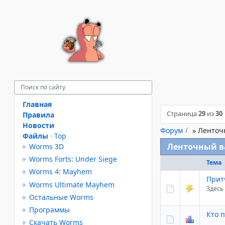
Главная
Страница
29
из
30
Правила
Новости
Форум
»
Ленточ
Файлы
·
Top
Ленточный в
Worms 3D
Worms Forts: Under Siege
Тема
Worms 4: Mayhem
Прит
Worms Ultimate Mayhem
Здесь
Остальные Worms
Программы
Кто 
Скачать Worms