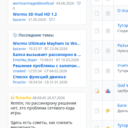
wormsarmageddonoficial
· 04.06.2026 ·
0
О пси
Worms 3D Hud HD 1.2
bazarov
· 31.05.2026 ·
7
Туто
Созда
Последние темы
Worms Ultimate Mayhem to Worms 4 Mayhem
Разъ
bazarov
· 19:32:37 · ВТ 23.06.2026
Нужн
Балка вызывает рассинхрон в онлайне W3D, W4M, WUM
Emishka_Roper
· 15:06:01 · ВТ 10.03.2026
Учит
Решение проблемы с залипанием клавиш при свернутом окне
Тутор
Unaited
· 12:55:34 · СР 04.02.2026
Список функций движка
firsacho
· 18:54:54 · СБ 31.01.2026
God W
одобр
Баги 
Драны
Туто