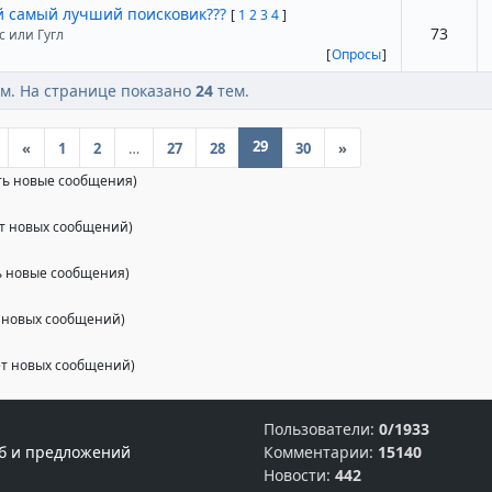
й самый лучший поисковик???
[
1
2
3
4
]
73
с или Гугл
[
Опросы
]
м. На странице показано
24
тем.
29
«
1
2
…
27
28
30
»
ть новые сообщения)
т новых сообщений)
ть новые сообщения)
т новых сообщений)
ет новых сообщений)
Пользователи:
0/1933
б и предложений
Комментарии:
15140
Новости:
442