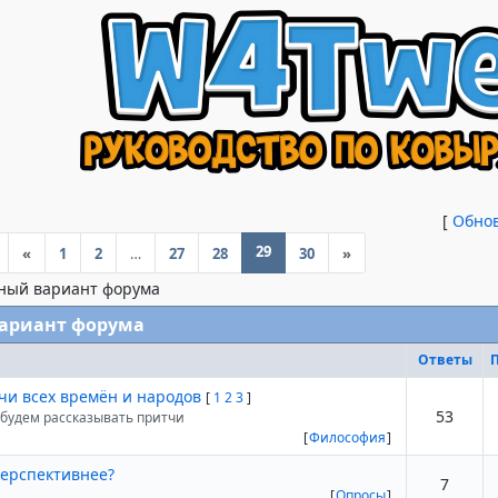
[
Обно
29
«
1
2
…
27
28
30
»
ный вариант форума
ариант форума
Ответы
чи всех времён и народов
[
1
2
3
]
53
 будем рассказывать притчи
[
Философия
]
перспективнее?
7
[
Опросы
]