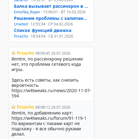
Балка вызывает рассинхрон в онлайне W3D, W4M, WUM
Emishka_Roper
· 15:06:01 · ВТ 10.03.2026
Решение проблемы с залипанием клавиш при свернутом окне
Unaited
· 12:55:34 · СР 04.02.2026
Список функций движка
firsacho
· 18:54:54 · СБ 31.01.2026