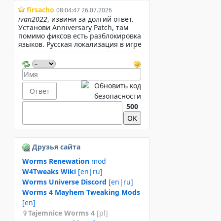
500
Друзья сайта
Worms Renewation
mod
W4Tweaks Wiki
[en|ru]
Worms Universe Discord
[en|ru]
Worms 4 Mayhem Tweaking Mods
[en]
Tajemnice Worms 4
[pl]