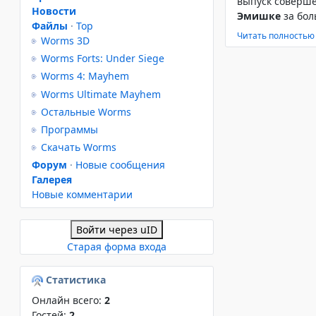
выпуск соверше
Новости
Эмишке
за бол
Файлы
·
Top
Читать полностью
Worms 3D
Worms Forts: Under Siege
Worms 4: Mayhem
Worms Ultimate Mayhem
Остальные Worms
Программы
Скачать Worms
Форум
·
Новые сообщения
Галерея
Новые комментарии
Войти через uID
Старая форма входа
Статистика
Онлайн всего:
2
Гостей:
2