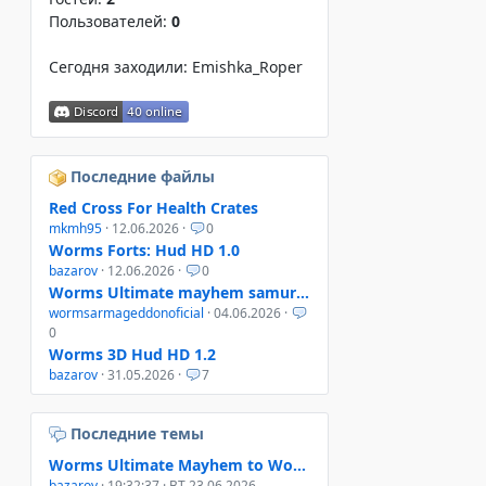
Пользователей:
0
Сегодня заходили:
Emishka_Roper
Последние файлы
Red Cross For Health Crates
mkmh95
· 12.06.2026 ·
0
Worms Forts: Hud HD 1.0
bazarov
· 12.06.2026 ·
0
Worms Ultimate mayhem samurai helmet
wormsarmageddonoficial
· 04.06.2026 ·
0
Worms 3D Hud HD 1.2
bazarov
· 31.05.2026 ·
7
Последние темы
Worms Ultimate Mayhem to Worms 4 Mayhem
bazarov
· 19:32:37 · ВТ 23.06.2026