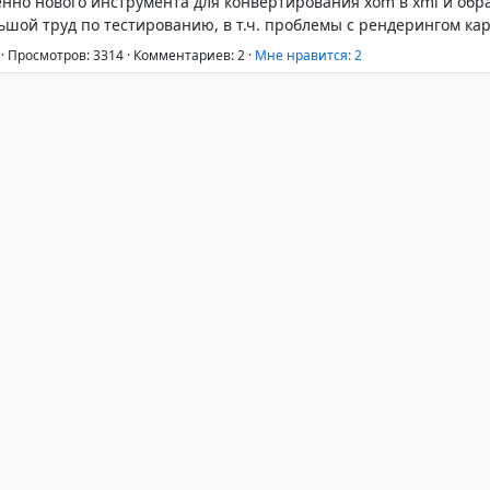
нно нового инструмента для конвертирования xom в xml и обр
ьшой труд по тестированию, в т.ч. проблемы с рендерингом кар
·
Просмотров: 3314
·
Комментариев: 2
·
Mне нравится:
2