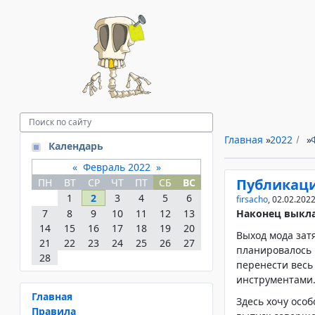
Главная
»
2022
»
Календарь
«
Февраль 2022
»
Публикаци
ПН
ВТ
СР
ЧТ
ПТ
СБ
ВС
1
2
3
4
5
6
firsacho
,
02.02.202
7
8
9
10
11
12
13
Наконец выкла
14
15
16
17
18
19
20
Выход мода зат
21
22
23
24
25
26
27
планировалось 
28
перенести весь
инструментами
Главная
Здесь хочу осо
Правила