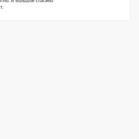
атно. И большое спасибо
т.