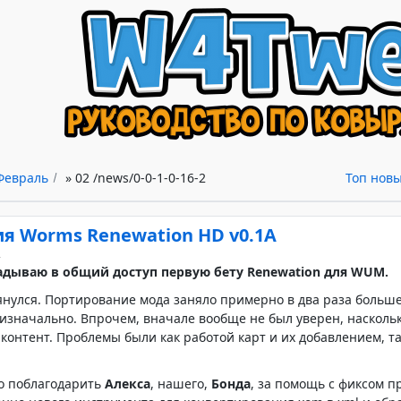
Февраль
»
02
/news/0-0-1-0-16-2
Топ нов
я Worms Renewation HD v0.1A
2
дываю в общий доступ первую бету Renewation для WUM.
янулся. Портирование мода заняло примерно в два раза больш
изначально. Впрочем, вначале вообще не был уверен, наскольк
 контент. Проблемы были как работой карт и их добавлением, 
.
бо поблагодарить
Алекса
, нашего,
Бонда
, за помощь с фиксом п