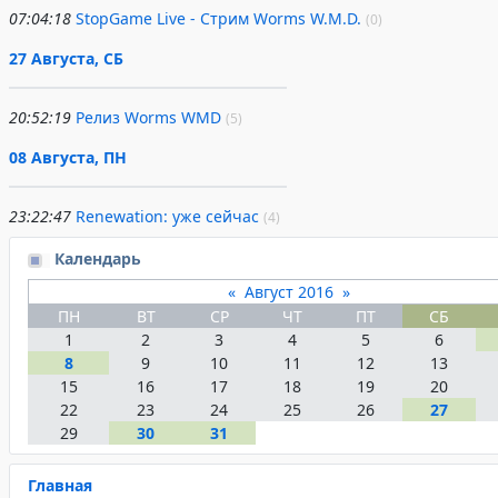
07:04:18
StopGame Live - Стрим Worms W.M.D.
(0)
27 Августа, СБ
20:52:19
Релиз Worms WMD
(5)
08 Августа, ПН
23:22:47
Renewation: уже сейчас
(4)
Календарь
«
Август 2016
»
ПН
ВТ
СР
ЧТ
ПТ
СБ
1
2
3
4
5
6
8
9
10
11
12
13
15
16
17
18
19
20
22
23
24
25
26
27
29
30
31
Главная