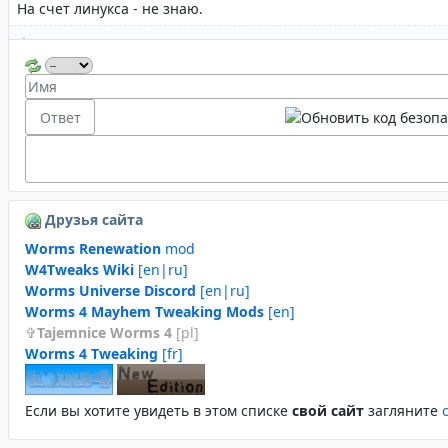
Друзья сайта
Worms Renewation
mod
W4Tweaks Wiki
[en|ru]
Worms Universe Discord
[en|ru]
Worms 4 Mayhem Tweaking Mods
[en]
Tajemnice Worms 4
[pl]
Worms 4 Tweaking
[fr]
Если вы хотите увидеть в этом спиcке
свой сайт
загляните